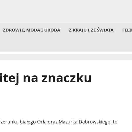
ZDROWIE, MODA I URODA
Z KRAJU I ZE ŚWIATA
FELI
itej na znaczku
wizerunku białego Orła oraz Mazurka Dąbrowskiego, to