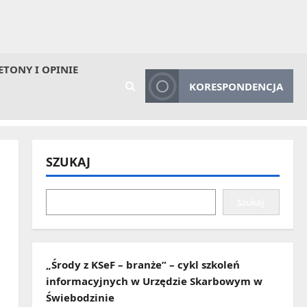
ETONY I OPINIE
KORESPONDENCJA
SZUKAJ
Szukaj
„Środy z KSeF – branże” – cykl szkoleń
informacyjnych w Urzędzie Skarbowym w
Świebodzinie