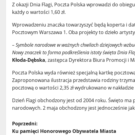
Z okazji Dnia Flagi, Poczta Polska wprowadzi do obiegu
każdy o wartości 1,60 zł.
Wprowadzeniu znaczka towarzyszyć będą koperta i da
Pocztowym Warszawa 1. Oba projekty to dzieło artysty
–
Symbole narodowe w ważnych chwilach dziejowych wzbudza
Nowy znaczek to forma podkreślenia istoty święta Dnia Flag
Kłoda-Dębska
, zastępca Dyrektora Biura Promocji i M
Poczta Polska wyda również specjalną kartkę pocztową
Zaproponowana ilustracja przedstawia rodziny trzyma
pocztową o wartości 2,35 zł wydrukowano w nakładzie 
Dzień Flagi obchodzony jest od 2004 roku. Święto ma 
narodowych. 2 maja obchodzony jest jednocześnie jako
Z
Poprzedni:
Ku pamięci Honorowego Obywatela Miasta