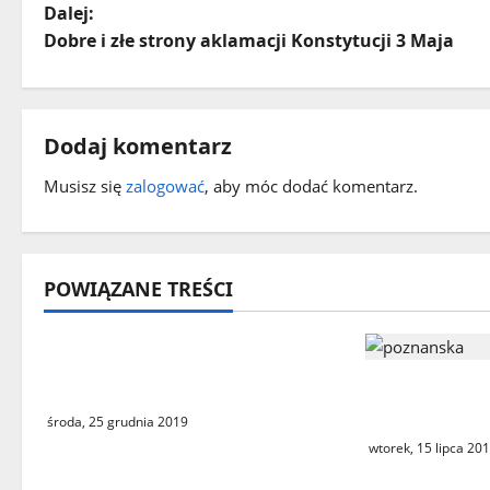
o
Dalej:
Dobre i złe strony aklamacji Konstytucji 3 Maja
b
a
c
Dodaj komentarz
z
Musisz się
zalogować
, aby móc dodać komentarz.
w
p
POWIĄZANE TREŚCI
i
Gazeta Świebodzińska na
s
Ulice wjazdo
Instagramie
y
wizytówką Ś
środa, 25 grudnia 2019
wtorek, 15 lipca 20