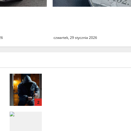
kradziony Lexus.
Zwrot zabytkowej tablicy.
trzymany na A2 w
Muzeum Twierdzy Kostrzyn
prostuje medialne doniesieni
26
czwartek, 29 stycznia 2026
Seria włamań do mieszkań przy
ulicy Lipowej w Świebodzinie.
ŚTBS apeluje o ostrożność
2
Odzyskany skradziony Lexus.
31‑latek zatrzymany na A2 w