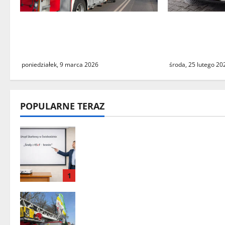
Zielona Góra: tragiczne
Odzyskany s
zdarzenie z udziałem balonu
31‑latek za
na ogrzane powietrze
Świecku
poniedziałek, 9 marca 2026
środa, 25 lutego 20
POPULARNE TERAZ
„Środy z KSeF – branże” – cykl
szkoleń informacyjnych w
Urzędzie Skarbowym w
Świebodzinie
1
Zielona Góra: tragiczne
zdarzenie z udziałem balonu na