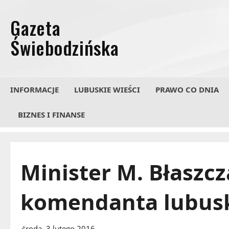
Przejdź
do
treści
INFORMACJE
LUBUSKIE WIEŚCI
PRAWO CO DNIA
BIZNES I FINANSE
Minister M. Błaszc
komendanta lubuski
środa, 3 lutego 2016