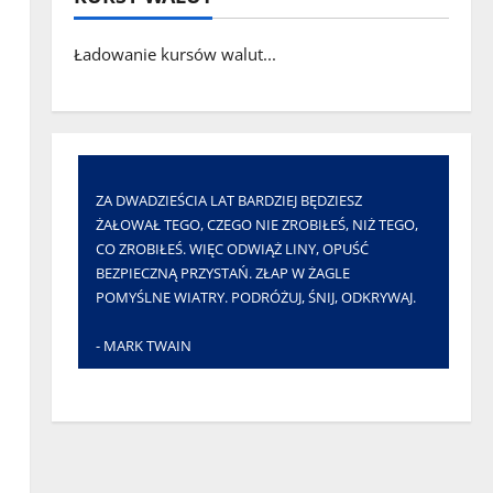
Ładowanie kursów walut...
ZA DWADZIEŚCIA LAT BARDZIEJ BĘDZIESZ
ŻAŁOWAŁ TEGO, CZEGO NIE ZROBIŁEŚ, NIŻ TEGO,
CO ZROBIŁEŚ. WIĘC ODWIĄŻ LINY, OPUŚĆ
BEZPIECZNĄ PRZYSTAŃ. ZŁAP W ŻAGLE
POMYŚLNE WIATRY. PODRÓŻUJ, ŚNIJ, ODKRYWAJ.
- MARK TWAIN