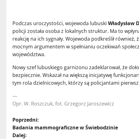
Podczas uroczystości, wojewoda lubuski
Władysław D
policji została osoba z lokalnych struktur. Ma to wpł
reakcję na ich sygnały. Wojewoda podkreślił równie
mocnym argumentem w spełnianiu oczekiwań społecz
województwa.
Nowy szef lubuskiego garnizonu zadeklarował, że doło
bezpiecznie. Wskazał na większą inicjatywę funkcjonar
tym rola dzielnicowych, którzy są policjantami pierws
—
Opr. W. Roszczuk, fot. Grzegorz Jaroszewicz
Z
Poprzedni:
Badania mammograficzne w Świebodzinie
o
Dalej: