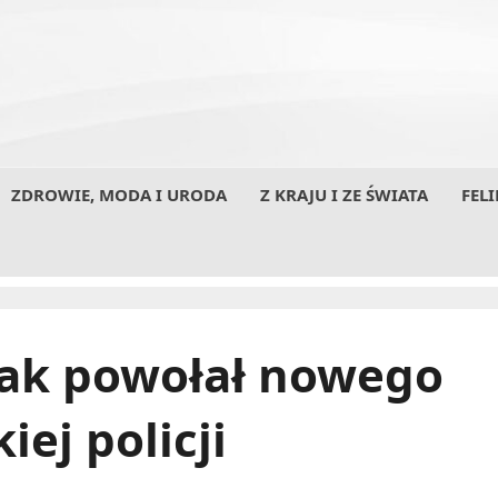
ZDROWIE, MODA I URODA
Z KRAJU I ZE ŚWIATA
FELI
zak powołał nowego
ej policji