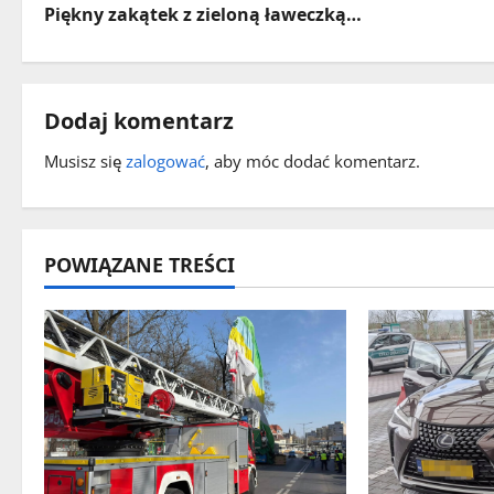
Piękny zakątek z zieloną ławeczką…
b
a
c
Dodaj komentarz
z
Musisz się
zalogować
, aby móc dodać komentarz.
w
p
POWIĄZANE TREŚCI
i
s
y