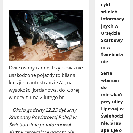
cykl
szkoleń
informacy
jnych w
Urzędzie
Skarbowy
m w
Świebodzi
nie
Dwie osoby ranne, trzy poważnie
Seria
uszkodzone pojazdy to bilans
włamań
kolizji na autostradzie A2, na
do
wysokości Jordanowa, do której
mieszkań
w nocy z 1 na 2 lutego br.
przy ulicy
Lipowej w
–
Około godziny 22.25 dyżurny
Świebodzi
Komendy Powiatowej Policji w
nie. ŚTBS
Świebodzinie poinformował
apeluje o
służby ratownicze pogotowia