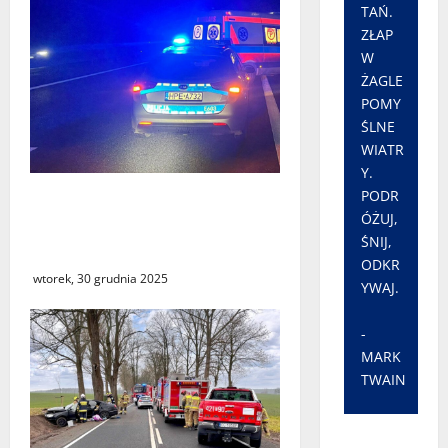
TAŃ.
ZŁAP
W
ŻAGLE
POMY
ŚLNE
WIATR
Y.
PODR
Zablokowana droga S3 w
ÓŻUJ,
kierunku Międzyrzecza i
ŚNIJ,
Gorzowa Wlkp.
ODKR
wtorek, 30 grudnia 2025
YWAJ.
-
MARK
TWAIN