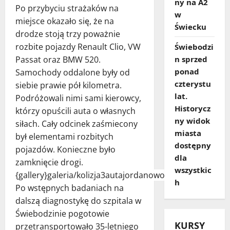
ny na A2
Po przybyciu strażaków na
w
miejsce okazało się, że na
Świecku
drodze stoją trzy poważnie
rozbite pojazdy Renault Clio, VW
Świebodzi
n sprzed
Passat oraz BMW 520.
ponad
Samochody oddalone były od
czterystu
siebie prawie pół kilometra.
lat.
Podróżowali nimi sami kierowcy,
Historycz
którzy opuścili auta o własnych
ny widok
siłach. Cały odcinek zaśmiecony
miasta
był elementami rozbitych
dostępny
pojazdów. Konieczne było
dla
zamknięcie drogi.
wszystkic
{gallery}galeria/kolizja3autajordanowo{/gallery}
h
Po wstępnych badaniach na
dalszą diagnostykę do szpitala w
Świebodzinie pogotowie
KURSY
przetransportowało 35-letniego