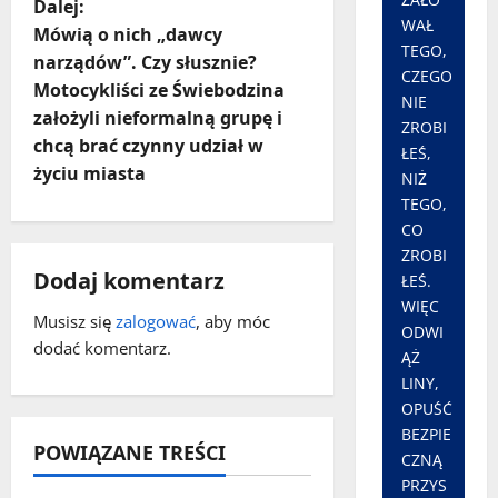
Dalej:
WAŁ
a
Mówią o nich „dawcy
TEGO,
narządów”. Czy słusznie?
CZEGO
c
Motocykliści ze Świebodzina
NIE
założyli nieformalną grupę i
z
ZROBI
chcą brać czynny udział w
ŁEŚ,
w
życiu miasta
NIŻ
TEGO,
p
CO
ZROBI
i
Dodaj komentarz
ŁEŚ.
WIĘC
s
Musisz się
zalogować
, aby móc
ODWI
dodać komentarz.
ĄŻ
y
LINY,
OPUŚĆ
BEZPIE
POWIĄZANE TREŚCI
CZNĄ
PRZYS