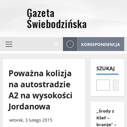
Przejdź
do
treści
KORESPONDENCJA
Menu
główne
SZUKAJ
Poważna kolizja
na autostradzie
Szuka
A2 na wysokości
Jordanowa
„Środy z
KSeF –
wtorek, 3 lutego 2015
branże” –