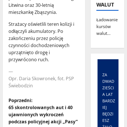
WALUT
Litwina oraz 30-letnią
mieszkankę Zbąszynia.
Ładowanie
Strażacy oświetlili teren kolizji i
kursów
odłączyli akumulatory. Po
walut...
zakończeniu przez policję
czynności dochodzeniowych
uprzątnięto drogę i
przywrócono ruch.
—
ZA
Opr. Daria Skowronek, fot. PSP
DWAD
Świebodzin
ZIEŚCI
A LAT
Z
Poprzedni:
BARDZ
65 skontrolowanych aut i 40
IEJ
o
BĘDZI
ujawnionych wykroczeń
ESZ
podczas policyjnej akcji „Pasy”
b
ŻAŁO