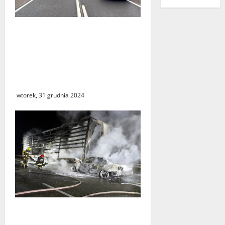
Gmina Świebodzin.
Wypadek drogowy z
udziałem dziewięciu osób
jadących jednym
samochodem
wtorek, 31 grudnia 2024
W tragicznym wypadku na
autostradzie A2 zginęły