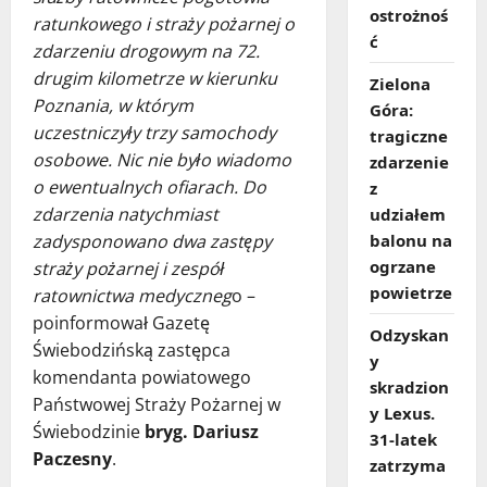
ostrożnoś
ratunkowego i straży pożarnej o
ć
zdarzeniu drogowym na 72.
drugim kilometrze w kierunku
Zielona
Poznania, w którym
Góra:
uczestniczyły trzy samochody
tragiczne
osobowe. Nic nie było wiadomo
zdarzenie
o ewentualnych ofiarach. Do
z
zdarzenia natychmiast
udziałem
balonu na
zadysponowano dwa zastępy
ogrzane
straży pożarnej i zespół
powietrze
ratownictwa medyczneg
o –
poinformował Gazetę
Odzyskan
Świebodzińską zastępca
y
komendanta powiatowego
skradzion
Państwowej Straży Pożarnej w
y Lexus.
Świebodzinie
bryg. Dariusz
31‑latek
Paczesny
.
zatrzyma