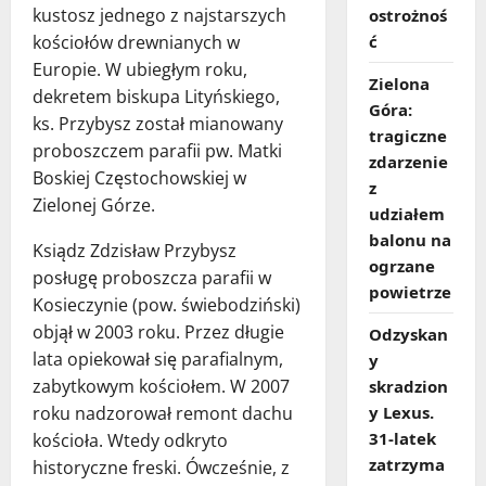
kustosz jednego z najstarszych
ostrożnoś
kościołów drewnianych w
ć
Europie. W ubiegłym roku,
Zielona
dekretem biskupa Lityńskiego,
Góra:
ks. Przybysz został mianowany
tragiczne
proboszczem parafii pw. Matki
zdarzenie
Boskiej Częstochowskiej w
z
Zielonej Górze.
udziałem
balonu na
Ksiądz Zdzisław Przybysz
ogrzane
posługę proboszcza parafii w
powietrze
Kosieczynie (pow. świebodziński)
objął w 2003 roku. Przez długie
Odzyskan
lata opiekował się parafialnym,
y
zabytkowym kościołem. W 2007
skradzion
roku nadzorował remont dachu
y Lexus.
31‑latek
kościoła. Wtedy odkryto
zatrzyma
historyczne freski. Ówcześnie, z