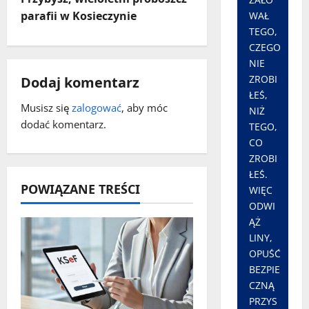
c
parafii w Kosieczynie
WAŁ
TEGO,
z
CZEGO
NIE
w
ZROBI
Dodaj komentarz
ŁEŚ,
p
Musisz się
zalogować
, aby móc
NIŻ
dodać komentarz.
i
TEGO,
CO
s
ZROBI
ŁEŚ.
y
POWIĄZANE TREŚCI
WIĘC
ODWI
ĄŻ
LINY,
OPUŚĆ
BEZPIE
CZNĄ
PRZYS