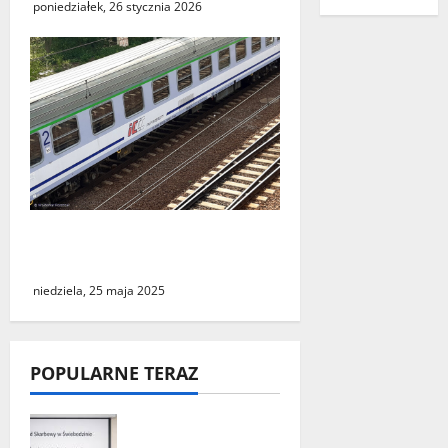
poniedziałek, 26 stycznia 2026
Podróż do Berlina z cudzym
paszportem
niedziela, 25 maja 2025
POPULARNE TERAZ
„Środy z KSeF –
branże” – cykl