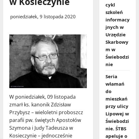
w Kosieczynie
cykl
szkoleń
poniedziałek, 9 listopada 2020
informacy
jnych w
Urzędzie
Skarbowy
m w
Świebodzi
nie
Seria
włamań
do
W poniedziałek, 09 listopada
mieszkań
zmarł ks. kanonik Zdzisław
przy ulicy
Przybysz – wieloletni proboszcz
Lipowej w
parafii pw. świętych Apostołów
Świebodzi
Szymona i Judy Tadeusza w
nie. ŚTBS
Kosieczynie – jednocześnie
apeluje o