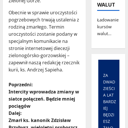
Zielonej Górze.
WALUT
Obecnie w sprawie uroczystości
pogrzebowych trwają ustalenia z
Ładowanie
rodziną zmarłego. Termin
kursów
walut...
uroczystości zostanie podany w
specjalnym komunikacie na
stronie internetowej diecezji
zielonogórsko-gorzowskiej –
zapewnił naszą redakcję rzecznik
kurii, ks. Andrzej Sapieha.
ZA
DWAD
Z
Poprzedni:
ZIEŚCI
Intercity wprowadza zmiany w
A LAT
o
siatce połączeń. Będzie mniej
BARDZ
pociągów
b
IEJ
Dalej:
BĘDZI
a
Zmarł ks. kanonik Zdzisław
ESZ
Przybysz, wieloletni proboszcz
ŻAŁO