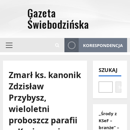
Przejdź
do
treści
KORESPONDENCJA
Menu
główne
SZUKAJ
Zmarł ks. kanonik
Zdzisław
Szuka
Przybysz,
wieloletni
„Środy z
proboszcz parafii
KSeF –
branże” –