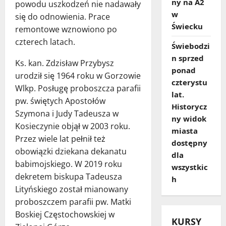
ny na A2
powodu uszkodzeń nie nadawały
w
się do odnowienia. Prace
Świecku
remontowe wznowiono po
czterech latach.
Świebodzi
n sprzed
Ks. kan. Zdzisław Przybysz
ponad
urodził się 1964 roku w Gorzowie
czterystu
Wlkp. Posługę proboszcza parafii
lat.
pw. świętych Apostołów
Historycz
Szymona i Judy Tadeusza w
ny widok
Kosieczynie objął w 2003 roku.
miasta
Przez wiele lat pełnił też
dostępny
obowiązki dziekana dekanatu
dla
babimojskiego. W 2019 roku
wszystkic
dekretem biskupa Tadeusza
h
Lityńskiego został mianowany
proboszczem parafii pw. Matki
Boskiej Częstochowskiej w
KURSY