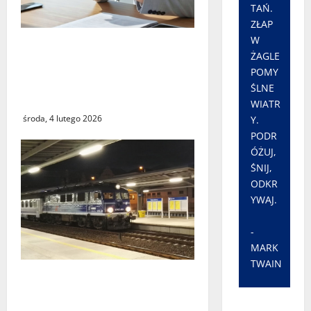
TAŃ.
ZŁAP
W
Czy największy błąd
ŻAGLE
systemu podatkowego
POMY
ostatnich lat faktycznie
ŚLNE
istnieje?
WIATR
środa, 4 lutego 2026
Y.
PODR
ÓŻUJ,
ŚNIJ,
ODKR
YWAJ.
-
MARK
TWAIN
Utrudnienia w kursowaniu
pociągów PKP Intercity