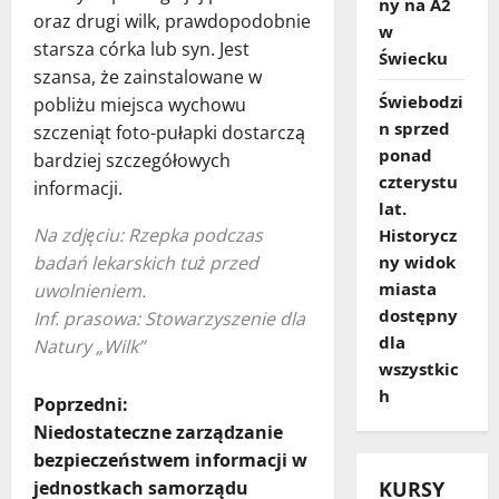
ny na A2
oraz drugi wilk, prawdopodobnie
w
starsza córka lub syn. Jest
Świecku
szansa, że zainstalowane w
Świebodzi
pobliżu miejsca wychowu
n sprzed
szczeniąt foto-pułapki dostarczą
ponad
bardziej szczegółowych
czterystu
informacji.
lat.
Na zdjęciu: Rzepka podczas
Historycz
badań lekarskich tuż przed
ny widok
miasta
uwolnieniem.
dostępny
Inf. prasowa: Stowarzyszenie dla
dla
Natury „Wilk”
wszystkic
h
Z
Poprzedni:
Niedostateczne zarządzanie
o
bezpieczeństwem informacji w
jednostkach samorządu
KURSY