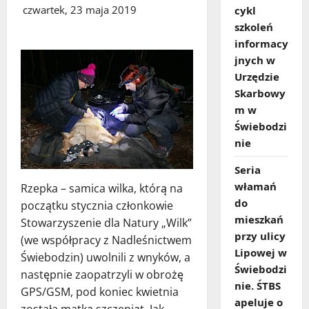
czwartek, 23 maja 2019
cykl
szkoleń
informacy
jnych w
Urzędzie
Skarbowy
m w
Świebodzi
nie
Seria
włamań
Rzepka – samica wilka, którą na
do
początku stycznia członkowie
mieszkań
Stowarzyszenie dla Natury „Wilk”
przy ulicy
(we współpracy z Nadleśnictwem
Lipowej w
Świebodzin) uwolnili z wnyków, a
Świebodzi
następnie zaopatrzyli w obrożę
nie. ŚTBS
GPS/GSM, pod koniec kwietnia
apeluje o
została matką szczeniąt. Jak