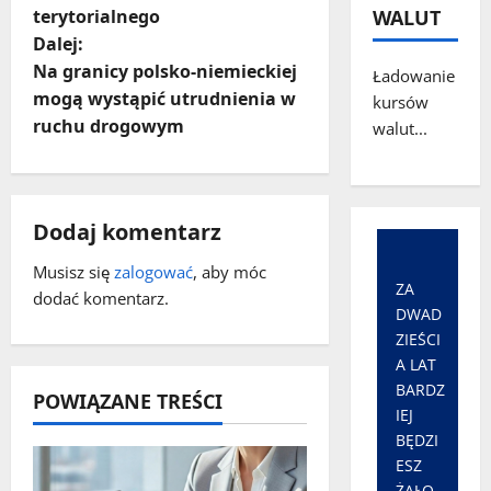
b
terytorialnego
WALUT
a
Dalej:
Na granicy polsko-niemieckiej
Ładowanie
c
mogą wystąpić utrudnienia w
kursów
ruchu drogowym
walut...
z
w
p
Dodaj komentarz
i
Musisz się
zalogować
, aby móc
ZA
dodać komentarz.
DWAD
s
ZIEŚCI
y
A LAT
BARDZ
POWIĄZANE TREŚCI
IEJ
BĘDZI
ESZ
ŻAŁO