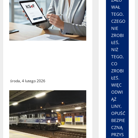
WAŁ
TEGO,
CZEGO
NIE
ZROBI
ŁEŚ,
Czy największy błąd
NIŻ
systemu podatkowego
TEGO,
ostatnich lat faktycznie
CO
ZROBI
istnieje?
ŁEŚ.
środa, 4 lutego 2026
WIĘC
ODWI
ĄŻ
LINY,
OPUŚĆ
BEZPIE
CZNĄ
PRZYS