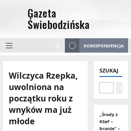
Przejdź
do
treści
KORESPONDENCJA
Menu
główne
SZUKAJ
Wilczyca Rzepka,
uwolniona na
Szuka
początku roku z
wnyków ma już
„Środy z
młode
KSeF –
branże” –