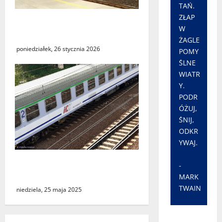
TAŃ.
ZŁAP
Utrudnienia w kursowaniu
W
pociągów PKP Intercity
ŻAGLE
poniedziałek, 26 stycznia 2026
POMY
ŚLNE
WIATR
Y.
PODR
ÓŻUJ,
ŚNIJ,
ODKR
YWAJ.
Podróż do Berlina z cudzym
-
paszportem
MARK
TWAIN
niedziela, 25 maja 2025