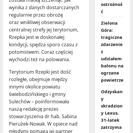
ostrożnoś
wynika z danych dostarczanych
ć
regularnie przez obrożę
oraz wnikliwej obserwacji
Zielona
centralnej strefy jej terytorium,
Góra:
Rzepka jest w doskonałej
tragiczne
kondycji, spędza sporo czasu z
zdarzenie
z
potomstwem. Coraz częściej
udziałem
wychodzi też na polowania.
balonu na
Terytorium Rzepki jest dość
ogrzane
rozległe, obejmuje między
powietrze
innymi okolice powiatu
Odzyskan
świebodzińskiego i gminy
y
Sulechów – poinformowała
skradzion
naszą redakcję prezes
y Lexus.
stowarzyszenia dr hab. Sabina
31‑latek
Pierużek-Nowak. W opiece nad
zatrzyma
młodymi pomaga jej partner