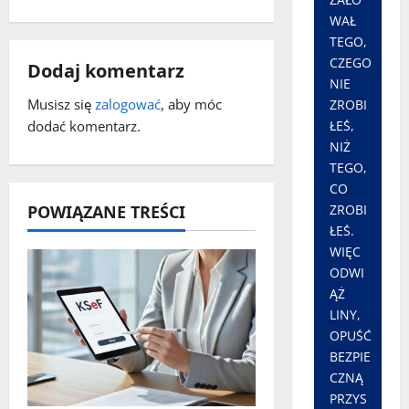
WAŁ
w
TEGO,
CZEGO
p
Dodaj komentarz
NIE
i
Musisz się
zalogować
, aby móc
ZROBI
dodać komentarz.
ŁEŚ,
s
NIŻ
TEGO,
y
CO
POWIĄZANE TREŚCI
ZROBI
ŁEŚ.
WIĘC
ODWI
ĄŻ
LINY,
OPUŚĆ
BEZPIE
CZNĄ
PRZYS