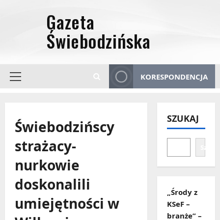
Przejdź
do
treści
KORESPONDENCJA
Menu
główne
SZUKAJ
Świebodzińscy
strażacy-
Szuka
nurkowie
doskonalili
„Środy z
umiejętności w
KSeF –
branże” –