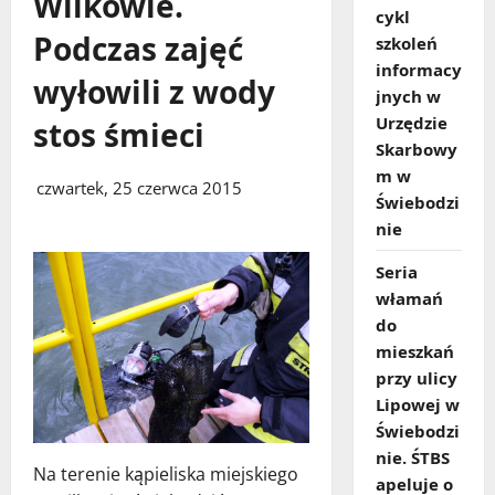
Wilkowie.
cykl
Podczas zajęć
szkoleń
informacy
wyłowili z wody
jnych w
Urzędzie
stos śmieci
Skarbowy
m w
czwartek, 25 czerwca 2015
Świebodzi
nie
Seria
włamań
do
mieszkań
przy ulicy
Lipowej w
Świebodzi
nie. ŚTBS
Na terenie kąpieliska miejskiego
apeluje o