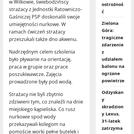
w Wilkowie, świebodzińscy
ostrożnoś
strażacy z Jednostki Ratowniczo-
ć
Gaśniczej PSP doskonalili swoje
Zielona
umiejętności nurkowe. W
Góra:
ramach ćwiczeń strażacy
tragiczne
przeszukali także dno akwenu.
zdarzenie
Nadrzędnym celem szkolenia
z
udziałem
było pływanie na orientację,
balonu na
praca w grupie oraz prace
ogrzane
poszukiwawcze. Zajęcia
powietrze
prowadzone były pod wodą.
Odzyskan
Strażacy nie byli zbytnio
y
zdziwieni tym, co znaleźli na dnie
skradzion
miejskiego kąpieliska. Co rusz
y Lexus.
nurkowie spod wody
31‑latek
przekazywali kolegom na
zatrzyma
pomoście worki pełne butelek i