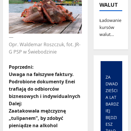
WALUT
Ładowanie
kursów
walut...
—
Opr. Waldemar Roszczuk, fot. JR-
G PSP w Świebodzinie
Z
Poprzedni:
Uwaga na fałszywe faktury.
ZA
o
Podrobione dokumenty Enei
DWAD
trafiają do odbiorców
b
ZIEŚCI
biznesowych i indywidualnych
A LAT
a
Dalej:
BARDZ
Zaatakowała mężczyznę
IEJ
c
BĘDZI
„tulipanem”, by zdobyć
ESZ
pieniądze na alkohol
z
ŻAŁO