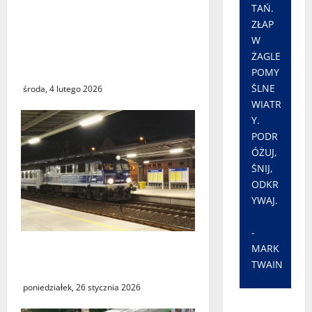
TAŃ.
Czy największy błąd
ZŁAP
systemu podatkowego
W
ostatnich lat faktycznie
ŻAGLE
istnieje?
POMY
ŚLNE
środa, 4 lutego 2026
WIATR
Y.
PODR
ÓŻUJ,
ŚNIJ,
ODKR
YWAJ.
-
Utrudnienia w kursowaniu
MARK
TWAIN
pociągów PKP Intercity
poniedziałek, 26 stycznia 2026