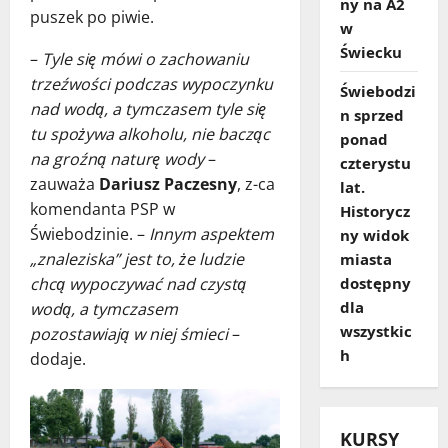
ny na A2
puszek po piwie.
w
Świecku
–
Tyle się mówi o zachowaniu
trzeźwości podczas wypoczynku
Świebodzi
nad wodą, a tymczasem tyle się
n sprzed
tu spożywa alkoholu, nie bacząc
ponad
na groźną naturę wody
–
czterystu
zauważa
Dariusz Paczesny
, z-ca
lat.
komendanta PSP w
Historycz
Świebodzinie. –
Innym aspektem
ny widok
„znaleziska” jest to, że ludzie
miasta
dostępny
chcą wypoczywać nad czystą
dla
wodą, a tymczasem
wszystkic
pozostawiają w niej śmieci
–
h
dodaje.
KURSY