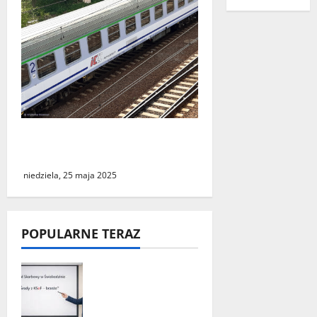
Podróż do Berlina z cudzym
paszportem
niedziela, 25 maja 2025
POPULARNE TERAZ
„Środy z KSeF –
branże” – cykl
szkoleń