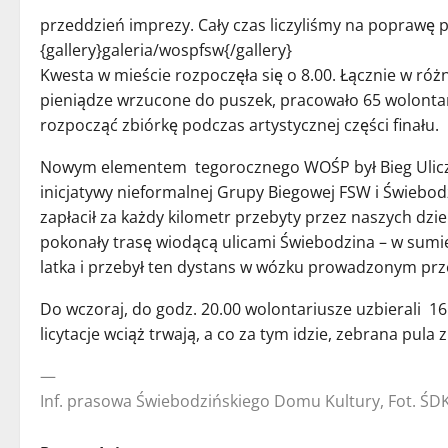
przeddzień imprezy. Cały czas liczyliśmy na poprawę p
{gallery}galeria/wospfsw{/gallery}
Kwesta w mieście rozpoczęła się o 8.00. Łącznie w róż
pieniądze wrzucone do puszek, pracowało 65 wolontari
rozpocząć zbiórkę podczas artystycznej części finału.
Nowym elementem tegorocznego WOŚP był Bieg Uliczn
inicjatywy nieformalnej Grupy Biegowej FSW i Świebod
zapłacił za każdy kilometr przebyty przez naszych dzi
pokonały trasę wiodącą ulicami Świebodzina – w sumie
latka i przebył ten dystans w wózku prowadzonym prze
Do wczoraj, do godz. 20.00 wolontariusze uzbierali 16 t
licytacje wciąż trwają, a co za tym idzie, zebrana pula
—
Inf. prasowa Świebodzińskiego Domu Kultury, Fot. ŚD