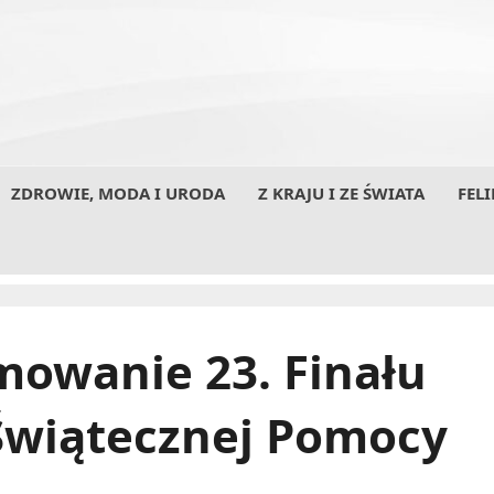
ZDROWIE, MODA I URODA
Z KRAJU I ZE ŚWIATA
FELI
mowanie 23. Finału
 Świątecznej Pomocy