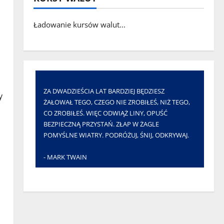
Ładowanie kursów walut...
ZA DWADZIEŚCIA LAT BARDZIEJ BĘDZIESZ
y
ŻAŁOWAŁ TEGO, CZEGO NIE ZROBIŁEŚ, NIŻ TEGO,
CO ZROBIŁEŚ. WIĘC ODWIĄŻ LINY, OPUŚĆ
BEZPIECZNĄ PRZYSTAŃ. ZŁAP W ŻAGLE
POMYŚLNE WIATRY. PODRÓŻUJ, ŚNIJ, ODKRYWAJ.
- MARK TWAIN