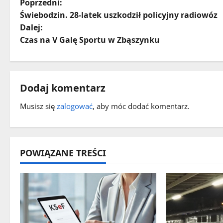
Z
Poprzedni:
Świebodzin. 28-latek uszkodził policyjny radiowóz
o
Dalej:
Czas na V Galę Sportu w Zbąszynku
b
a
c
Dodaj komentarz
z
Musisz się
zalogować
, aby móc dodać komentarz.
w
p
POWIĄZANE TREŚCI
i
s
y