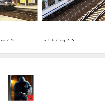
Podróż do Berlina z cudzym
 w kursowaniu
paszportem
 Intercity
niedziela, 25 maja 2025
ycznia 2026
Seria włamań do mieszkań przy
ulicy Lipowej w Świebodzinie.
ŚTBS apeluje o ostrożność
2