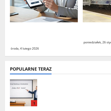
Czy największy błąd systemu
Utrudnienia
podatkowego ostatnich lat
pociągów PKP
faktycznie istnieje?
poniedziałek, 26 st
środa, 4 lutego 2026
POPULARNE TERAZ
„Środy z KSeF – branże” – cykl
szkoleń informacyjnych w
Urzędzie Skarbowym w
Świebodzinie
1