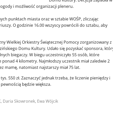
Domu Kultury. Decyzja zapadła w
ogody i możliwość organizacji pleneru.
nych punktach miasta oraz w sztabie WOŚP, zliczając
uszy. O godzinie 16.00 wszyscy powrócili do sztabu, aby
y Wielkiej Orkiestry Świątecznej Pomocy zorganizowany z
zińskiego Domu Kultury. Udało się pozyskać sponsora, któr
elnych biegaczy. W biegu uczestniczyło 55 osób, które
 ponad 4 kilometry. Najmłodszy uczestnik miał zaledwie 2
z mamę, natomiast najstarszy miał 75 lat.
ys. 550 zł. Zaznaczyć jednak trzeba, że liczenie pieniędzy i
 z pewnością będzie większa.
K, Daria Skowronek, Ewa Wójcik