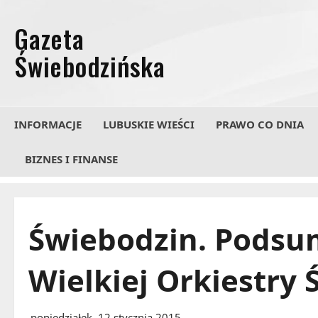
Przejdź
do
treści
INFORMACJE
LUBUSKIE WIEŚCI
PRAWO CO DNIA
BIZNES I FINANSE
Świebodzin. Podsu
Wielkiej Orkiestry
poniedziałek, 12 stycznia 2015