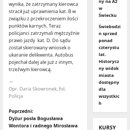
ny na A2
wynika, że zatrzymany kierowca
w
stracił już uprawnienia kat. B w
Świecku
związku z przekroczeniem ilości
punktów karnych. Teraz
Świebodzi
policjanci zatrzymali mężczyźnie
n sprzed
prawo jazdy kat. D. Do sądu
ponad
czterystu
został skierowany wniosek o
lat.
ukaranie delikwenta. Autobus
Historycz
pojechał dalej ale już z innym,
ny widok
trzeźwym kierowcą.
miasta
—
dostępny
Opr. Daria Skowronek, fot.
dla
Policja
wszystkic
h
Z
Poprzedni:
Dyżur posła Bogusława
o
Wontora i radnego Mirosława
KURSY