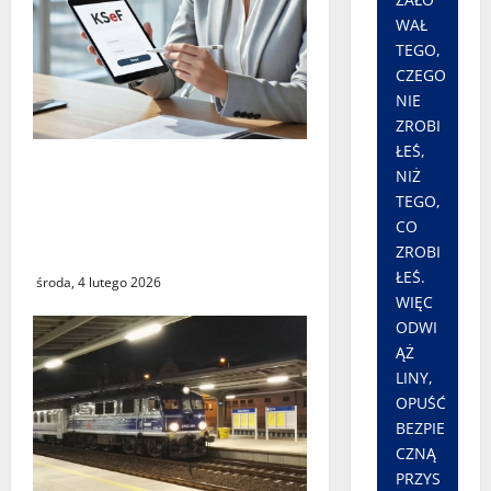
WAŁ
TEGO,
CZEGO
NIE
ZROBI
ŁEŚ,
Czy największy błąd
NIŻ
systemu podatkowego
TEGO,
ostatnich lat faktycznie
CO
istnieje?
ZROBI
ŁEŚ.
środa, 4 lutego 2026
WIĘC
ODWI
ĄŻ
LINY,
OPUŚĆ
BEZPIE
CZNĄ
PRZYS