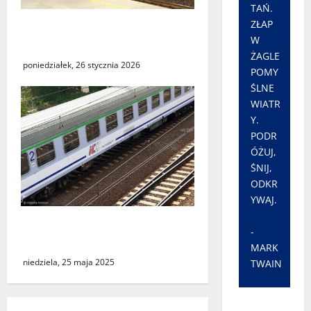
TAŃ.
ZŁAP
Utrudnienia w kursowaniu
W
pociągów PKP Intercity
ŻAGLE
poniedziałek, 26 stycznia 2026
POMY
ŚLNE
WIATR
Y.
PODR
ÓŻUJ,
ŚNIJ,
ODKR
YWAJ.
Podróż do Berlina z cudzym
-
paszportem
MARK
niedziela, 25 maja 2025
TWAIN