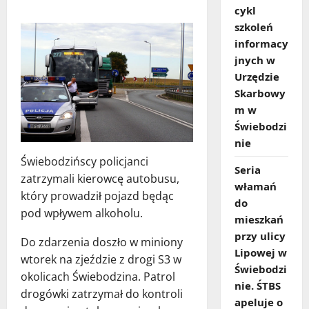
cykl
szkoleń
informacy
jnych w
Urzędzie
Skarbowy
m w
Świebodzi
nie
Świebodzińscy policjanci
Seria
zatrzymali kierowcę autobusu,
włamań
który prowadził pojazd będąc
do
pod wpływem alkoholu.
mieszkań
przy ulicy
Do zdarzenia doszło w miniony
Lipowej w
wtorek na zjeździe z drogi S3 w
Świebodzi
okolicach Świebodzina. Patrol
nie. ŚTBS
drogówki zatrzymał do kontroli
apeluje o