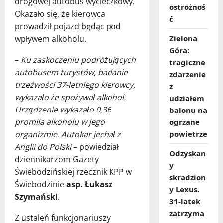
drogowej autobus wycieczkowy.
ostrożnoś
Okazało się, że kierowca
ć
prowadził pojazd będąc pod
Zielona
wpływem alkoholu.
Góra:
–
Ku zaskoczeniu podróżujących
tragiczne
autobusem turystów, badanie
zdarzenie
trzeźwości 37-letniego kierowcy,
z
wykazało że spożywał alkohol.
udziałem
Urządzenie wykazało 0,36
balonu na
promila alkoholu w jego
ogrzane
powietrze
organizmie. Autokar jechał z
Anglii do Polski
– powiedział
Odzyskan
dziennikarzom Gazety
y
Świebodzińskiej rzecznik KPP w
skradzion
Świebodzinie
asp. Łukasz
y Lexus.
Szymański
.
31‑latek
zatrzyma
Z ustaleń funkcjonariuszy