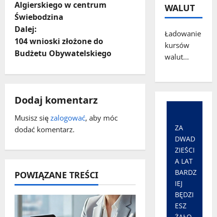
Algierskiego w centrum
WALUT
b
Świebodzina
a
Dalej:
Ładowanie
104 wnioski złożone do
kursów
c
Budżetu Obywatelskiego
walut...
z
w
Dodaj komentarz
p
Musisz się
zalogować
, aby móc
ZA
dodać komentarz.
i
DWAD
ZIEŚCI
s
A LAT
y
BARDZ
POWIĄZANE TREŚCI
IEJ
BĘDZI
ESZ
ŻAŁO