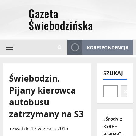
Przejdź
do
treści
KORESPONDENCJA
Menu
główne
SZUKAJ
Świebodzin.
Pijany kierowca
Szuka
autobusu
zatrzymany na S3
„Środy z
KSeF –
czwartek, 17 września 2015
branże” –