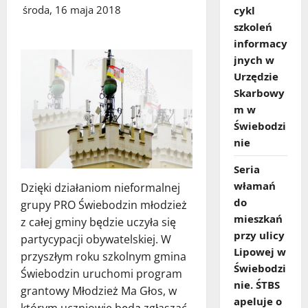
środa, 16 maja 2018
cykl
szkoleń
informacy
jnych w
Urzędzie
Skarbowy
m w
Świebodzi
nie
Seria
włamań
Dzięki działaniom nieformalnej
do
grupy PRO Świebodzin młodzież
mieszkań
z całej gminy będzie uczyła się
przy ulicy
partycypacji obywatelskiej. W
Lipowej w
przyszłym roku szkolnym gmina
Świebodzi
Świebodzin uruchomi program
nie. ŚTBS
grantowy Młodzież Ma Głos, w
apeluje o
którym uczniowie będą zgłaszać