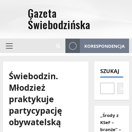
Przejdź
do
treści
KORESPONDENCJA
Menu
główne
SZUKAJ
Świebodzin.
Młodzież
Szuka
praktykuje
partycypację
„Środy z
obywatelską
KSeF –
branże” –