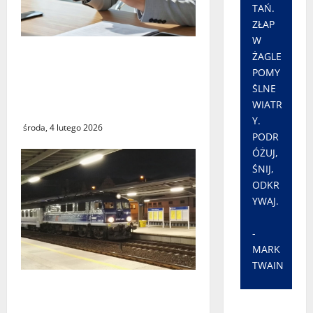
TAŃ.
ZŁAP
W
Czy największy błąd
ŻAGLE
systemu podatkowego
POMY
ostatnich lat faktycznie
ŚLNE
WIATR
istnieje?
Y.
środa, 4 lutego 2026
PODR
ÓŻUJ,
ŚNIJ,
ODKR
YWAJ.
-
MARK
TWAIN
Utrudnienia w kursowaniu
pociągów PKP Intercity