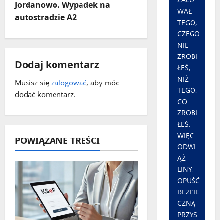
b
Jordanowo. Wypadek na
WAŁ
a
autostradzie A2
TEGO,
CZEGO
c
NIE
ZROBI
z
Dodaj komentarz
ŁEŚ,
w
NIŻ
Musisz się
zalogować
, aby móc
TEGO,
dodać komentarz.
p
CO
ZROBI
i
ŁEŚ.
WIĘC
POWIĄZANE TREŚCI
s
ODWI
ĄŻ
y
LINY,
OPUŚĆ
BEZPIE
CZNĄ
PRZYS