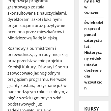
Propozycja programu
ny na A2
grantowego została
w
skonsultowana z nauczycielami,
Świecku
dyrektorami szkół i lokalnymi
Świebodzi
organizacjami oraz pozytywnie
n sprzed
oceniona przez mieszkańców i
ponad
Młodzieżową Radę Miejską.
czterystu
lat.
Rozmowy z burmistrzem i
Historycz
przewodniczącym rady miejskiej
ny widok
oraz przedstawienie projektu
miasta
Komisji Kultury, Oświaty i Sportu
dostępny
zaowocowało jednogłośnym
dla
przyjęciem programu. Pierwsze
wszystkic
granty zostaną przyznane już w
h
nadchodzącym roku szkolnym, a
pięć z sześciu gminnych szkół
podstawowych już
KURSY
zadeklarowało udział w