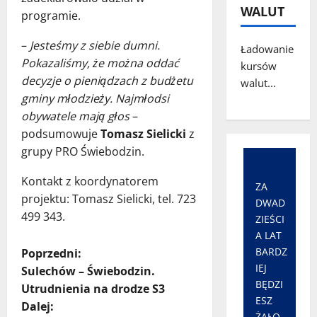
WALUT
programie.
–
Jesteśmy z siebie dumni.
Ładowanie
Pokazaliśmy, że można oddać
kursów
decyzje o pieniądzach z budżetu
walut...
gminy młodzieży. Najmłodsi
obywatele mają głos
–
podsumowuje
Tomasz Sielicki
z
grupy PRO Świebodzin.
Kontakt z koordynatorem
ZA
projektu: Tomasz Sielicki, tel. 723
DWAD
499 343.
ZIEŚCI
A LAT
Z
BARDZ
Poprzedni:
IEJ
Sulechów – Świebodzin.
o
BĘDZI
Utrudnienia na drodze S3
ESZ
Dalej:
ŻAŁO