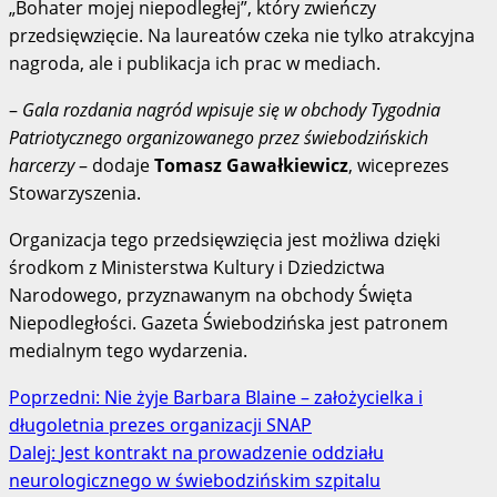
„Bohater mojej niepodległej”, który zwieńczy
przedsięwzięcie. Na laureatów czeka nie tylko atrakcyjna
nagroda, ale i publikacja ich prac w mediach.
–
Gala rozdania nagród wpisuje się w obchody Tygodnia
Patriotycznego organizowanego przez świebodzińskich
harcerzy
– dodaje
Tomasz Gawałkiewicz
, wiceprezes
Stowarzyszenia.
Organizacja tego przedsięwzięcia jest możliwa dzięki
środkom z Ministerstwa Kultury i Dziedzictwa
Narodowego, przyznawanym na obchody Święta
Niepodległości. Gazeta Świebodzińska jest patronem
medialnym tego wydarzenia.
Zobacz
Poprzedni:
Nie żyje Barbara Blaine – założycielka i
długoletnia prezes organizacji SNAP
wpisy
Dalej:
Jest kontrakt na prowadzenie oddziału
neurologicznego w świebodzińskim szpitalu