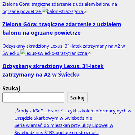
Zielona Góra: tragiczne zdarzenie z udziałem balonu na
ogrzane powietrze
3
Zielona Góra: tragiczne zdarzenie z udziałem
balonu na ogrzane powietrze
Odzyskany skradziony Lexus. 31‑latek zatrzymany na A2 w
Świecku
4
Odzyskany skradziony Lexus. 31‑latek
zatrzymany na A2 w Świecku
Szukaj
Szukaj
„Środy z KSeF – branże” – cykl szkoleń informacyjnych w
Urzędzie Skarbowym w Świebodzinie
Seria włamań do mieszkań przy ulicy Lipowej w
Świebodzinie. ŚTBS apeluje o ostrożność