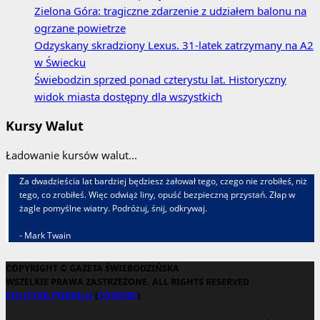
Zielona Góra: tragiczne zdarzenie z udziałem balonu na
ogrzane powietrze
Odzyskany skradziony Lexus. 31‑latek zatrzymany na A2
w Świecku
Świebodzin sprzed ponad czterystu lat. Historyczny
widok miasta dostępny dla wszystkich
Kursy Walut
Ładowanie kursów walut...
Za dwadzieścia lat bardziej będziesz żałował tego, czego nie zrobiłeś, niż
tego, co zrobiłeś. Więc odwiąż liny, opuść bezpieczną przystań. Złap w
żagle pomyślne wiatry. Podróżuj, śnij, odkrywaj.
- Mark Twain
COPYRIGHT © GAZETA ŚWIEBODZIŃSKA
WSZELKIE PRAWA ZASTRZEŻONE. ALL RIGHTS RESERVED
POLITYKA PORTALU
(
COOKIES
)