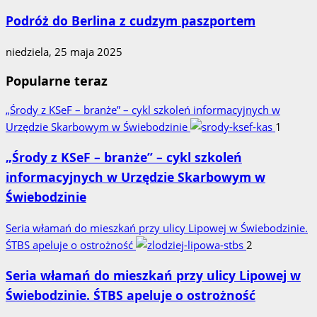
Podróż do Berlina z cudzym paszportem
niedziela, 25 maja 2025
Popularne teraz
„Środy z KSeF – branże” – cykl szkoleń informacyjnych w
Urzędzie Skarbowym w Świebodzinie
1
„Środy z KSeF – branże” – cykl szkoleń
informacyjnych w Urzędzie Skarbowym w
Świebodzinie
Seria włamań do mieszkań przy ulicy Lipowej w Świebodzinie.
ŚTBS apeluje o ostrożność
2
Seria włamań do mieszkań przy ulicy Lipowej w
Świebodzinie. ŚTBS apeluje o ostrożność