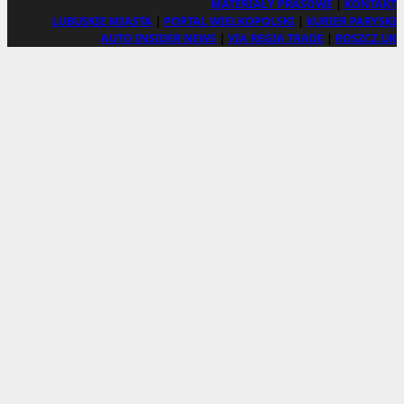
MATERIAŁY PRASOWE
|
KONTAKT
LUBUSKIE MIASTA
|
PORTAL WIELKOPOLSKI
|
KURIER PARYSKI
AUTO INSIDER NEWS
|
VIA REGIA TRADE
|
ROSZCZ.UK