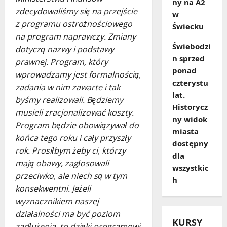
ny na A2
zdecydowaliśmy się na przejście
w
z programu ostrożnościowego
Świecku
na program naprawczy. Zmiany
Świebodzi
dotyczą nazwy i podstawy
n sprzed
prawnej. Program, który
ponad
wprowadzamy jest formalnością,
czterystu
zadania w nim zawarte i tak
lat.
byśmy realizowali. Będziemy
Historycz
musieli zracjonalizować koszty.
ny widok
Program będzie obowiązywał do
miasta
końca tego roku i cały przyszły
dostępny
rok. Prosiłbym żeby ci, którzy
dla
mają obawy, zagłosowali
wszystkic
przeciwko, ale niech są w tym
h
konsekwentni. Jeżeli
wyznacznikiem naszej
działalności ma być poziom
KURSY
zadłużenia, to dzięki programowi