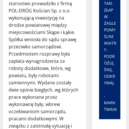
starostwo prowadziło z firmą
TAŃ.
ZŁAP
POL-DRÓG Kościan Sp. z o.o.
W
wykonującą inwestycję na
ŻAGLE
drodze powiatowej między
POMY
miejscowościami Skąpe i Łąkie.
ŚLNE
Spółka wniosła do sądu sprawę
WIATR
przeciwko samorządowi.
Y.
Przedmiotem rozprawy była
PODR
zapłata wynagrodzenia za
ÓŻUJ,
roboty dodatkowe, które, wg
ŚNIJ,
powiatu, były robotami
ODKR
zamiennymi. Wydane zostały
YWAJ.
dwie opinie biegłych, wg których
-
prace wykonane przez
MARK
wykonawcę były, wbrew
TWAIN
oczekiwaniom samorządu,
pracami dodatkowymi. W
związku z zaistniałą sytuacją i