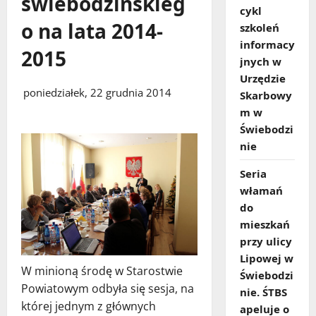
świebodzińskieg
cykl
o na lata 2014-
szkoleń
informacy
2015
jnych w
Urzędzie
poniedziałek, 22 grudnia 2014
Skarbowy
m w
Świebodzi
nie
Seria
włamań
do
mieszkań
przy ulicy
Lipowej w
W minioną środę w Starostwie
Świebodzi
Powiatowym odbyła się sesja, na
nie. ŚTBS
której jednym z głównych
apeluje o