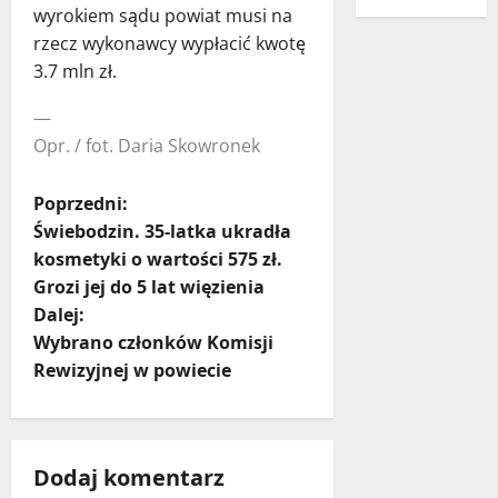
wyrokiem sądu powiat musi na
rzecz wykonawcy wypłacić kwotę
3.7 mln zł.
—
Opr. / fot. Daria Skowronek
Z
Poprzedni:
Świebodzin. 35-latka ukradła
o
kosmetyki o wartości 575 zł.
Grozi jej do 5 lat więzienia
b
Dalej:
a
Wybrano członków Komisji
Rewizyjnej w powiecie
c
z
Dodaj komentarz
w