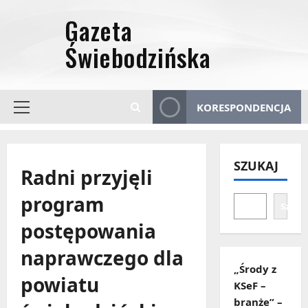
Przejdź
do
treści
KORESPONDENCJA
Menu
główne
SZUKAJ
Radni przyjęli
program
Szuka
postępowania
naprawczego dla
„Środy z
powiatu
KSeF –
branże” –