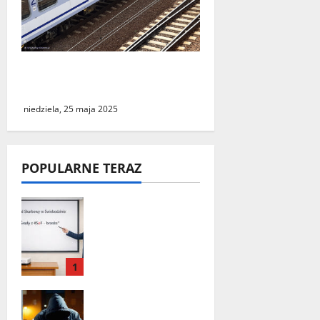
Podróż do Berlina z cudzym
paszportem
niedziela, 25 maja 2025
POPULARNE TERAZ
„Środy z KSeF –
branże” – cykl
szkoleń
informacyjnyc
1
h w Urzędzie
Skarbowym w
Seria włamań
Świebodzinie
do mieszkań