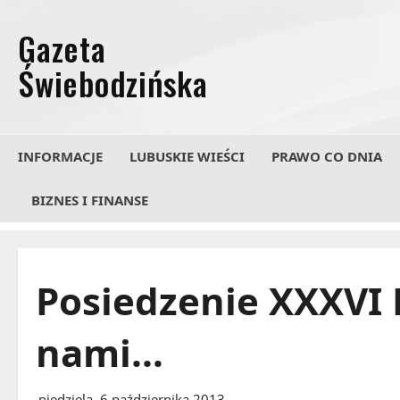
Przejdź
do
treści
INFORMACJE
LUBUSKIE WIEŚCI
PRAWO CO DNIA
BIZNES I FINANSE
Posiedzenie XXXVI 
nami…
niedziela, 6 października 2013