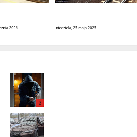
Podróż do Berlina z cudzym
 w kursowaniu
paszportem
 Intercity
niedziela, 25 maja 2025
ycznia 2026
Seria włamań do mieszkań przy
ulicy Lipowej w Świebodzinie.
ŚTBS apeluje o ostrożność
2
Odzyskany skradziony Lexus.
31‑latek zatrzymany na A2 w
Świecku