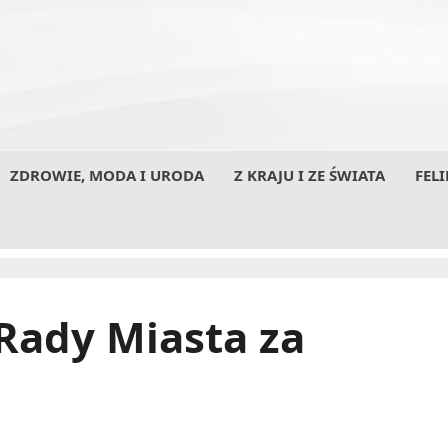
ZDROWIE, MODA I URODA
Z KRAJU I ZE ŚWIATA
FELI
Rady Miasta za