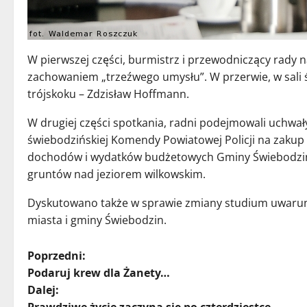
W pierwszej części, burmistrz i przewodniczący rady n
zachowaniem „trzeźwego umysłu”. W przerwie, w sali ś
trójskoku – Zdzisław Hoffmann.
W drugiej części spotkania, radni podejmowali uchwał
świebodzińskiej Komendy Powiatowej Policji na zakup
dochodów i wydatków budżetowych Gminy Świebodzin 
gruntów nad jeziorem wilkowskim.
Dyskutowano także w sprawie zmiany studium uwaru
miasta i gminy Świebodzin.
Z
Poprzedni:
Podaruj krew dla Żanety…
o
Dalej: