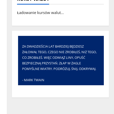
Ładowanie kursów walut...
ZA DWADZIEŚCIA LAT BARDZIEJ BĘDZIESZ
ŻAŁOWAŁ TEGO, CZEGO NIE ZROBIŁEŚ, NIŻ TEGO,
CO ZROBIŁEŚ. WIĘC ODWIĄŻ LINY, OPUŚĆ
BEZPIECZNĄ PRZYSTAŃ. ZŁAP W ŻAGLE
POMYŚLNE WIATRY. PODRÓŻUJ, ŚNIJ, ODKRYWAJ.
- MARK TWAIN