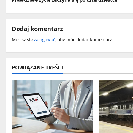
Prawdziwe życie zaczyna się po czterdziestce
b
a
c
Dodaj komentarz
z
Musisz się
zalogować
, aby móc dodać komentarz.
w
p
POWIĄZANE TREŚCI
i
s
y