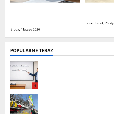
Czy największy błąd systemu
Utrudnienia
podatkowego ostatnich lat
pociągów PKP
faktycznie istnieje?
poniedziałek, 26 st
środa, 4 lutego 2026
POPULARNE TERAZ
„Środy z KSeF – branże” – cykl
szkoleń informacyjnych w
Urzędzie Skarbowym w
Świebodzinie
1
Zielona Góra: tragiczne
zdarzenie z udziałem balonu na
ogrzane powietrze