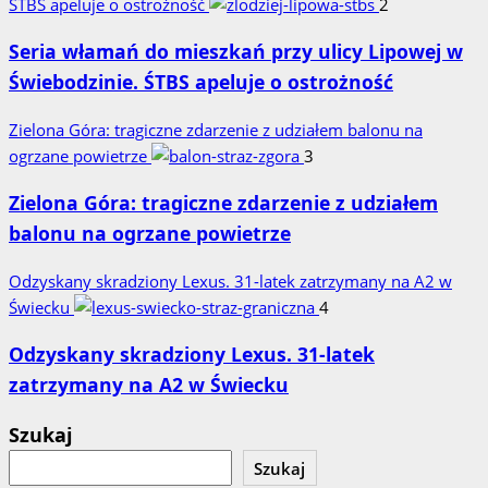
ŚTBS apeluje o ostrożność
2
Seria włamań do mieszkań przy ulicy Lipowej w
Świebodzinie. ŚTBS apeluje o ostrożność
Zielona Góra: tragiczne zdarzenie z udziałem balonu na
ogrzane powietrze
3
Zielona Góra: tragiczne zdarzenie z udziałem
balonu na ogrzane powietrze
Odzyskany skradziony Lexus. 31‑latek zatrzymany na A2 w
Świecku
4
Odzyskany skradziony Lexus. 31‑latek
zatrzymany na A2 w Świecku
Szukaj
Szukaj