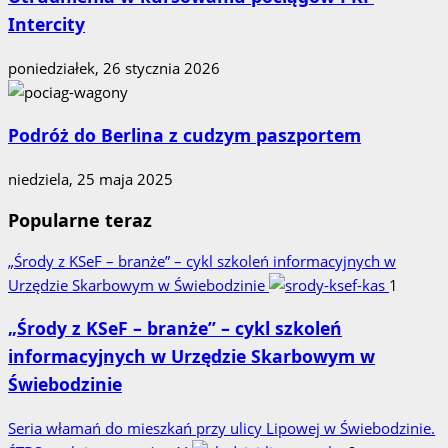
Intercity
poniedziałek, 26 stycznia 2026
Podróż do Berlina z cudzym paszportem
niedziela, 25 maja 2025
Popularne teraz
„Środy z KSeF – branże” – cykl szkoleń informacyjnych w
Urzędzie Skarbowym w Świebodzinie
1
„Środy z KSeF – branże” – cykl szkoleń
informacyjnych w Urzędzie Skarbowym w
Świebodzinie
Seria włamań do mieszkań przy ulicy Lipowej w Świebodzinie.