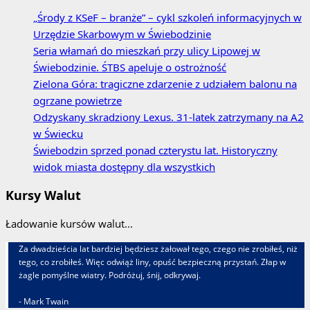
„Środy z KSeF – branże” – cykl szkoleń informacyjnych w
Urzędzie Skarbowym w Świebodzinie
Seria włamań do mieszkań przy ulicy Lipowej w
Świebodzinie. ŚTBS apeluje o ostrożność
Zielona Góra: tragiczne zdarzenie z udziałem balonu na
ogrzane powietrze
Odzyskany skradziony Lexus. 31‑latek zatrzymany na A2
w Świecku
Świebodzin sprzed ponad czterystu lat. Historyczny
widok miasta dostępny dla wszystkich
Kursy Walut
Ładowanie kursów walut...
Za dwadzieścia lat bardziej będziesz żałował tego, czego nie zrobiłeś, niż
tego, co zrobiłeś. Więc odwiąż liny, opuść bezpieczną przystań. Złap w
żagle pomyślne wiatry. Podróżuj, śnij, odkrywaj.
- Mark Twain