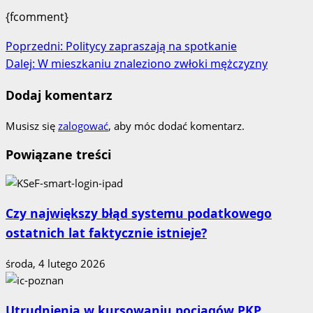
{fcomment}
Zobacz
Poprzedni:
Politycy zapraszają na spotkanie
Dalej:
W mieszkaniu znaleziono zwłoki mężczyzny
wpisy
Dodaj komentarz
Musisz się
zalogować
, aby móc dodać komentarz.
Powiązane treści
Czy największy błąd systemu podatkowego
ostatnich lat faktycznie istnieje?
środa, 4 lutego 2026
Utrudnienia w kursowaniu pociągów PKP