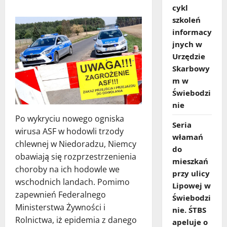
cykl
szkoleń
informacy
jnych w
Urzędzie
Skarbowy
m w
Świebodzi
nie
Po wykryciu nowego ogniska
Seria
wirusa ASF w hodowli trzody
włamań
chlewnej w Niedoradzu, Niemcy
do
obawiają się rozprzestrzenienia
mieszkań
choroby na ich hodowle we
przy ulicy
wschodnich landach. Pomimo
Lipowej w
zapewnień Federalnego
Świebodzi
Ministerstwa Żywności i
nie. ŚTBS
Rolnictwa, iż epidemia z danego
apeluje o