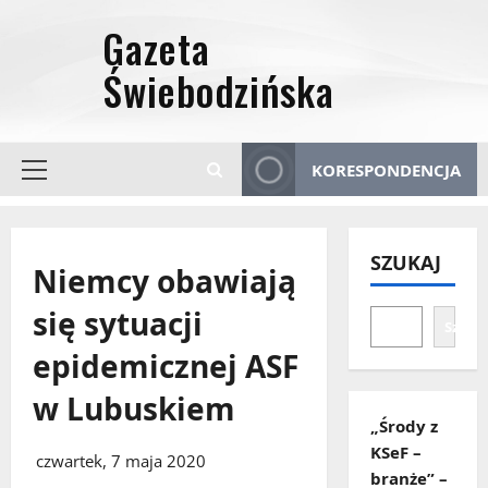
Przejdź
do
treści
KORESPONDENCJA
Menu
główne
SZUKAJ
Niemcy obawiają
się sytuacji
Szuka
epidemicznej ASF
w Lubuskiem
„Środy z
KSeF –
czwartek, 7 maja 2020
branże” –