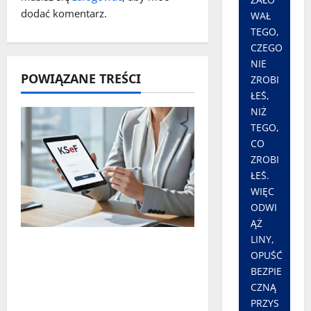
i
dodać komentarz.
WAŁ
s
TEGO,
CZEGO
y
NIE
POWIĄZANE TREŚCI
ZROBI
ŁEŚ,
NIŻ
TEGO,
CO
ZROBI
ŁEŚ.
WIĘC
ODWI
ĄŻ
LINY,
Czy największy błąd
OPUŚĆ
systemu podatkowego
BEZPIE
ostatnich lat faktycznie
CZNĄ
istnieje?
PRZYS