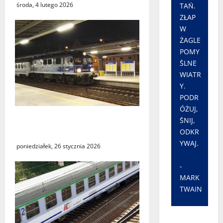
środa, 4 lutego 2026
TAŃ.
ZŁAP
W
ŻAGLE
POMY
ŚLNE
WIATR
Y.
PODR
ÓŻUJ,
Utrudnienia w kursowaniu
ŚNIJ,
pociągów PKP Intercity
ODKR
YWAJ.
poniedziałek, 26 stycznia 2026
-
MARK
TWAIN