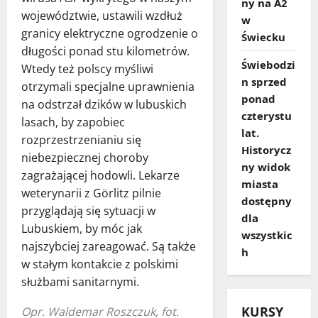
ny na A2
województwie, ustawili wzdłuż
w
granicy elektryczne ogrodzenie o
Świecku
długości ponad stu kilometrów.
Świebodzi
Wtedy też polscy myśliwi
n sprzed
otrzymali specjalne uprawnienia
ponad
na odstrzał dzików w lubuskich
czterystu
lasach, by zapobiec
lat.
rozprzestrzenianiu się
Historycz
niebezpiecznej choroby
ny widok
zagrażającej hodowli. Lekarze
miasta
weterynarii z Görlitz pilnie
dostępny
przyglądają się sytuacji w
dla
Lubuskiem, by móc jak
wszystkic
najszybciej zareagować. Są także
h
w stałym kontakcie z polskimi
służbami sanitarnymi.
KURSY
Opr. Waldemar Roszczuk, fot.