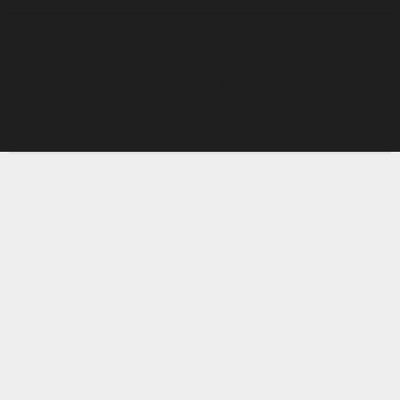
MATERIAŁY PRASOWE
|
KONTAKT
LUBUSKIE MIASTA
|
PORTAL WIELKOPOLSKI
|
KURIER
PARYSKI
AUTO INSIDER NEWS
|
VIA REGIA TRADE
|
ROSZCZ.UK