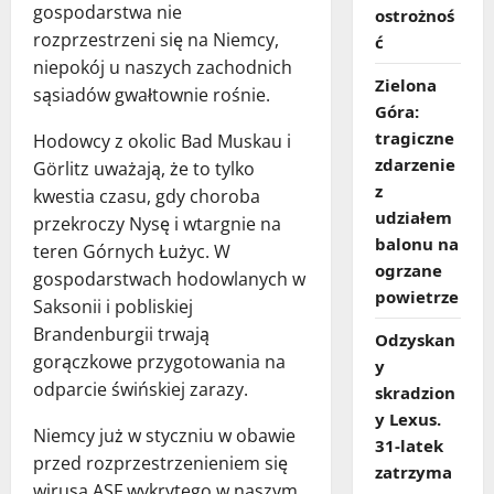
gospodarstwa nie
ostrożnoś
rozprzestrzeni się na Niemcy,
ć
niepokój u naszych zachodnich
Zielona
sąsiadów gwałtownie rośnie.
Góra:
tragiczne
Hodowcy z okolic Bad Muskau i
zdarzenie
Görlitz uważają, że to tylko
z
kwestia czasu, gdy choroba
udziałem
przekroczy Nysę i wtargnie na
balonu na
teren Górnych Łużyc. W
ogrzane
gospodarstwach hodowlanych w
powietrze
Saksonii i pobliskiej
Brandenburgii trwają
Odzyskan
gorączkowe przygotowania na
y
odparcie świńskiej zarazy.
skradzion
y Lexus.
Niemcy już w styczniu w obawie
31‑latek
przed rozprzestrzenieniem się
zatrzyma
wirusa ASF wykrytego w naszym