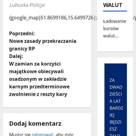
WALUT
Lubuska Policja
{google_map}51.8699186,15.6499726|zoom:8|lang:pl{
Ładowanie
kursów
Z
Poprzedni:
walut...
Nowe zasady przekraczania
o
granicy RP
Dalej:
b
W zamian za korzyści
a
majątkowe obiecywali
osadzonym w zakładzie
ZA
c
karnym przedterminowe
DWAD
zwolnienie z reszty kary
ZIEŚCI
z
A LAT
BARDZ
w
IEJ
p
BĘDZI
Dodaj komentarz
ESZ
Musisz się
zalogować
, aby móc
ŻAŁO