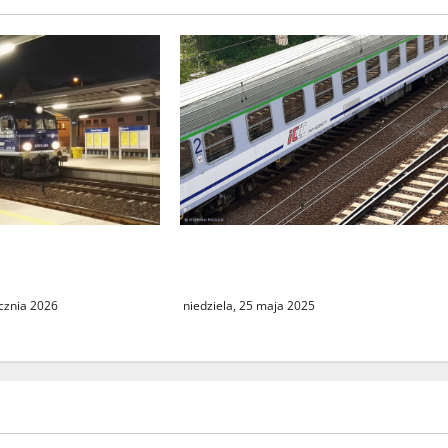
Podróż do Berlina z cudzym
 w kursowaniu
paszportem
 Intercity
niedziela, 25 maja 2025
ycznia 2026