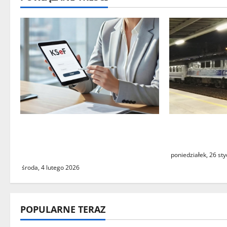
i
s
y
Czy największy błąd systemu
Utrudnienia
podatkowego ostatnich lat
pociągów PKP
faktycznie istnieje?
poniedziałek, 26 st
środa, 4 lutego 2026
POPULARNE TERAZ