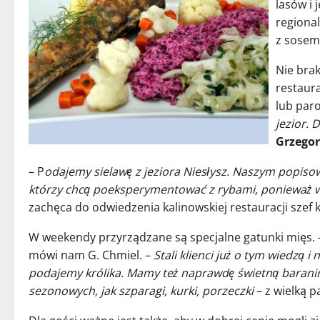
lasów i 
regional
z sosem
Nie brak
restaura
lub par
jezior. 
Grzegor
– P
odajemy sielawę z jeziora Niesłysz. Naszym popis
którzy chcą poeksperymentować z rybami, ponieważ wie
zachęca do odwiedzenia kalinowskiej restauracji szef 
W weekendy przyrządzane są specjalne gatunki mięs. –
mówi nam G. Chmiel. –
Stali klienci już o tym wiedzą i
podajemy królika. Mamy też naprawdę świetną baranin
sezonowych, jak szparagi, kurki, porzeczki
– z wielką 