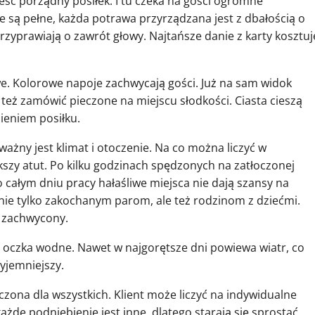
jeść porządny posiłek. I tu czeka na gości ogromne
e są pełne, każda potrawa przyrządzana jest z dbałością o
przyprawiają o zawrót głowy. Najtańsze danie z karty kosztuj
e. Kolorowe napoje zachwycają gości. Już na sam widok
też zamówić pieczone na miejscu słodkości. Ciasta cieszą
ieniem posiłku.
 ważny jest klimat i otoczenie. Na co można liczyć w
kszy atut. Po kilku godzinach spędzonych na zatłoczonej
o całym dniu pracy hałaśliwe miejsca nie dają szansy na
 nie tylko zakochanym parom, ale też rodzinom z dziećmi.
e zachwycony.
e i oczka wodne. Nawet w najgorętsze dni powiewa wiatr, co
zyjemniejszy.
zona dla wszystkich. Klient może liczyć na indywidualne
każde podniebienie jest inne, dlatego starają się sprostać