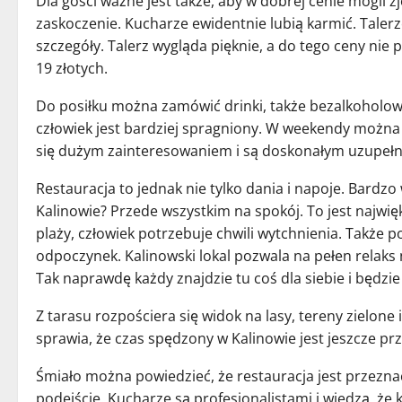
Dla gości ważne jest także, aby w dobrej cenie mogli z
zaskoczenie. Kucharze ewidentnie lubią karmić. Talerz
szczegóły. Talerz wygląda pięknie, a do tego ceny nie 
19 złotych.
Do posiłku można zamówić drinki, także bezalkoholow
człowiek jest bardziej spragniony. W weekendy można 
się dużym zainteresowaniem i są doskonałym uzupełn
Restauracja to jednak nie tylko dania i napoje. Bardzo
Kalinowie? Przede wszystkim na spokój. To jest najwię
plaży, człowiek potrzebuje chwili wytchnienia. Także p
odpoczynek. Kalinowski lokal pozwala na pełen relaks
Tak naprawdę każdy znajdzie tu coś dla siebie i będzi
Z tarasu rozpościera się widok na lasy, tereny zielon
sprawia, że czas spędzony w Kalinowie jest jeszcze pr
Śmiało można powiedzieć, że restauracja jest przeznac
podejście. Kucharze są profesjonalistami i wiedzą, że 