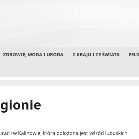
ZDROWIE, MODA I URODA
Z KRAJU I ZE ŚWIATA
FELI
egionie
racji w Kalinowie, która położona jest wśród lubuskich