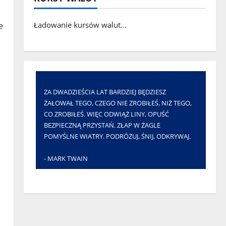
Ładowanie kursów walut...
e
ZA DWADZIEŚCIA LAT BARDZIEJ BĘDZIESZ
ŻAŁOWAŁ TEGO, CZEGO NIE ZROBIŁEŚ, NIŻ TEGO,
CO ZROBIŁEŚ. WIĘC ODWIĄŻ LINY, OPUŚĆ
BEZPIECZNĄ PRZYSTAŃ. ZŁAP W ŻAGLE
POMYŚLNE WIATRY. PODRÓŻUJ, ŚNIJ, ODKRYWAJ.
- MARK TWAIN