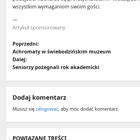
wszystkim wymaganiom swoim gości.
—
Artykuł sponsorowany
Z
Poprzedni:
Achromaty w świebodzińskim muzeum
o
Dalej:
Seniorzy pożegnali rok akademicki
b
a
c
Dodaj komentarz
z
Musisz się
zalogować
, aby móc dodać komentarz.
w
p
POWIĄZANE TREŚCI