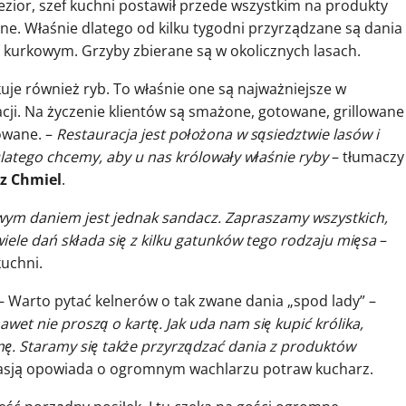
jezior, szef kuchni postawił przede wszystkim na produkty
ne. Właśnie dlatego od kilku tygodni przyrządzane są dania
 kurkowym. Grzyby zbierane są w okolicznych lasach.
uje również ryb. To właśnie one są najważniejsze w
cji. Na życzenie klientów są smażone, gotowane, grillowane
owane. –
Restauracja jest położona w sąsiedztwie lasów i
Dlatego chcemy, aby u nas królowały właśnie ryby
– tłumaczy
z Chmiel
.
owym daniem jest jednak sandacz. Zapraszamy wszystkich,
le dań składa się z kilku gatunków tego rodzaju mięsa
–
kuchni.
 Warto pytać kelnerów o tak zwane dania „spod lady” –
 nawet nie proszą o kartę. Jak uda nam się kupić królika,
ę. Staramy się także przyrządzać dania z produktów
pasją opowiada o ogromnym wachlarzu potraw kucharz.