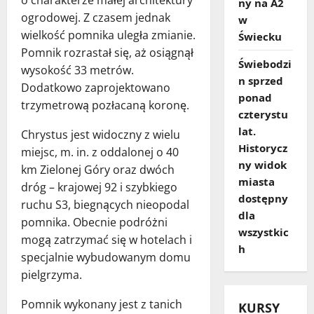
ny na A2
ogrodowej. Z czasem jednak
w
wielkość pomnika uległa zmianie.
Świecku
Pomnik rozrastał się, aż osiągnął
Świebodzi
wysokość 33 metrów.
n sprzed
Dodatkowo zaprojektowano
ponad
trzymetrową pozłacaną koronę.
czterystu
lat.
Chrystus jest widoczny z wielu
Historycz
miejsc, m. in. z oddalonej o 40
ny widok
km Zielonej Góry oraz dwóch
miasta
dróg – krajowej 92 i szybkiego
dostępny
ruchu S3, biegnących nieopodal
dla
pomnika. Obecnie podróżni
wszystkic
mogą zatrzymać się w hotelach i
h
specjalnie wybudowanym domu
pielgrzyma.
Pomnik wykonany jest z tanich
KURSY