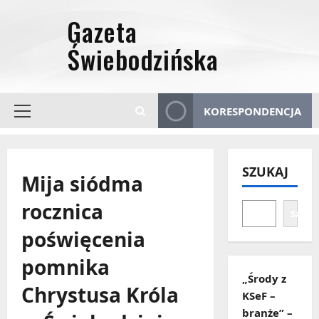
Przejdź
do
treści
KORESPONDENCJA
Menu
główne
SZUKAJ
Mija siódma
rocznica
Szuka
poświęcenia
pomnika
„Środy z
Chrystusa Króla
KSeF –
branże” –