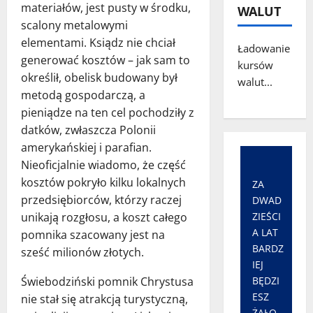
materiałów, jest pusty w środku,
WALUT
scalony metalowymi
elementami. Ksiądz nie chciał
Ładowanie
generować kosztów – jak sam to
kursów
określił, obelisk budowany był
walut...
metodą gospodarczą, a
pieniądze na ten cel pochodziły z
datków, zwłaszcza Polonii
amerykańskiej i parafian.
Nieoficjalnie wiadomo, że część
kosztów pokryło kilku lokalnych
ZA
przedsiębiorców, którzy raczej
DWAD
unikają rozgłosu, a koszt całego
ZIEŚCI
A LAT
pomnika szacowany jest na
BARDZ
sześć milionów złotych.
IEJ
Świebodziński pomnik Chrystusa
BĘDZI
ESZ
nie stał się atrakcją turystyczną,
ŻAŁO