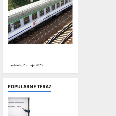
Podróż do Berlina z cudzym
paszportem
niedziela, 25 maja 2025
POPULARNE TERAZ
„Środy z KSeF –
branże” – cykl
szkoleń