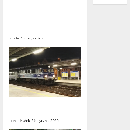
Czy największy błąd
systemu podatkowego
ostatnich lat faktycznie
istnieje?
środa, 4 lutego 2026
Utrudnienia w kursowaniu
pociągów PKP Intercity
poniedziałek, 26 stycznia 2026