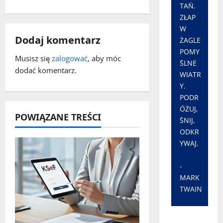
w
TAŃ.
ZŁAP
p
W
Dodaj komentarz
ŻAGLE
i
POMY
Musisz się
zalogować
, aby móc
ŚLNE
s
dodać komentarz.
WIATR
Y.
y
PODR
ÓŻUJ,
POWIĄZANE TREŚCI
ŚNIJ,
ODKR
YWAJ.
-
MARK
TWAIN