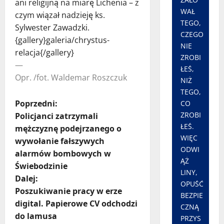
ani religijną na miarę Lichenia – z
WAŁ
czym wiązał nadzieję ks.
TEGO,
Sylwester Zawadzki.
CZEGO
{gallery}galeria/chrystus-
NIE
relacja{/gallery}
ZROBI
—
ŁEŚ,
Opr. /fot. Waldemar Roszczuk
NIŻ
TEGO,
Z
Poprzedni:
CO
ZROBI
Policjanci zatrzymali
o
ŁEŚ.
mężczyznę podejrzanego o
WIĘC
wywołanie fałszywych
b
ODWI
alarmów bombowych w
ĄŻ
a
Świebodzinie
LINY,
Dalej:
OPUŚĆ
c
Poszukiwanie pracy w erze
BEZPIE
digital. Papierowe CV odchodzi
z
CZNĄ
do lamusa
PRZYS