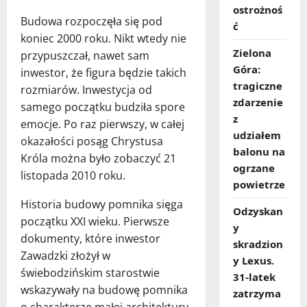
ostrożnoś
Budowa rozpoczęła się pod
ć
koniec 2000 roku. Nikt wtedy nie
Zielona
przypuszczał, nawet sam
Góra:
inwestor, że figura będzie takich
tragiczne
rozmiarów. Inwestycja od
zdarzenie
samego początku budziła spore
z
emocje. Po raz pierwszy, w całej
udziałem
okazałości posąg Chrystusa
balonu na
Króla można było zobaczyć 21
ogrzane
listopada 2010 roku.
powietrze
Historia budowy pomnika sięga
Odzyskan
początku XXI wieku. Pierwsze
y
dokumenty, które inwestor
skradzion
Zawadzki złożył w
y Lexus.
świebodzińskim starostwie
31‑latek
wskazywały na budowę pomnika
zatrzyma
o charakterze małej architektury