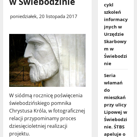
w Świebodzinie
cykl
szkoleń
poniedziałek, 20 listopada 2017
informacy
jnych w
Urzędzie
Skarbowy
m w
Świebodzi
nie
Seria
włamań
do
W siódmą rocznicę poświęcenia
mieszkań
świebodzińskiego pomnika
przy ulicy
Chrystusa Króla, w fotograficznej
Lipowej w
relacji przypominamy proces
Świebodzi
dziesięcioletniej realizacji
nie. ŚTBS
projektu.
apeluje o