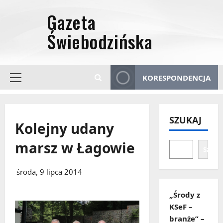
Przejdź
do
treści
KORESPONDENCJA
Menu
główne
SZUKAJ
Kolejny udany
marsz w Łagowie
Szuka
środa, 9 lipca 2014
„Środy z
KSeF –
branże” –