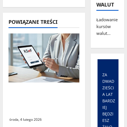
p
WALUT
i
Ładowanie
POWIĄZANE TREŚCI
s
kursów
walut...
y
ZA
DWAD
ZIEŚCI
Czy największy błąd
A LAT
systemu podatkowego
BARDZ
ostatnich lat faktycznie
IEJ
istnieje?
BĘDZI
środa, 4 lutego 2026
ESZ
ŻAŁO