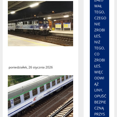
WAŁ
TEGO,
CZEGO
NIE
ZROBI
ŁEŚ,
NIŻ
TEGO,
Utrudnienia w kursowaniu
CO
pociągów PKP Intercity
ZROBI
ŁEŚ.
poniedziałek, 26 stycznia 2026
WIĘC
ODWI
ĄŻ
LINY,
OPUŚĆ
BEZPIE
CZNĄ
PRZYS