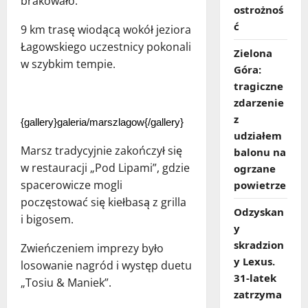
brakowało.
ostrożnoś
ć
9 km trasę wiodącą wokół jeziora
Łagowskiego uczestnicy pokonali
Zielona
w szybkim tempie.
Góra:
tragiczne
zdarzenie
z
{gallery}galeria/marszlagow{/gallery}
udziałem
Marsz tradycyjnie zakończył się
balonu na
w restauracji „Pod Lipami”, gdzie
ogrzane
spacerowicze mogli
powietrze
poczęstować się kiełbasą z grilla
Odzyskan
i bigosem.
y
skradzion
Zwieńczeniem imprezy było
y Lexus.
losowanie nagród i występ duetu
31‑latek
„Tosiu & Maniek”.
zatrzyma