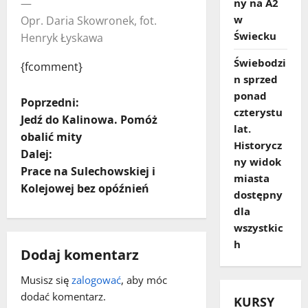
ny na A2
—
w
Opr. Daria Skowronek, fot.
Świecku
Henryk Łyskawa
Świebodzi
{fcomment}
n sprzed
ponad
Z
Poprzedni:
czterystu
Jedź do Kalinowa. Pomóż
lat.
o
obalić mity
Historycz
Dalej:
b
ny widok
Prace na Sulechowskiej i
miasta
a
Kolejowej bez opóźnień
dostępny
dla
c
wszystkic
h
z
Dodaj komentarz
w
Musisz się
zalogować
, aby móc
dodać komentarz.
KURSY