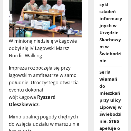
cykl
szkoleń
informacy
jnych w
Urzędzie
Skarbowy
W minioną niedzielę w Łagowie
m w
odbył się IV Łagowski Marsz
Świebodzi
Nordic Walking.
nie
Impreza rozpoczęła się przy
Seria
łagowskim amfiteatrze w samo
włamań
południe. Uroczystego otwarcia
do
eventu dokonał
mieszkań
wójt Łagowa
Ryszard
przy ulicy
Oleszkiewicz
.
Lipowej w
Świebodzi
Mimo upalnej pogody chętnych
nie. ŚTBS
do wzięcia udziału w marszu nie
apeluje o