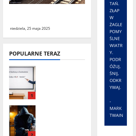
TAŃ.
ZŁAP
Podróż do Berlina z cudzym
W
paszportem
ŻAGLE
niedziela, 25 maja 2025
POMY
ŚLNE
WIATR
Y.
POPULARNE TERAZ
PODR
ÓŻUJ,
„Środy z KSeF –
ŚNIJ,
branże” – cykl
ODKR
szkoleń
YWAJ.
informacyjnyc
1
h w Urzędzie
-
Skarbowym w
MARK
Seria włamań
Świebodzinie
do mieszkań
TWAIN
przy ulicy
Lipowej w
2
Świebodzinie.