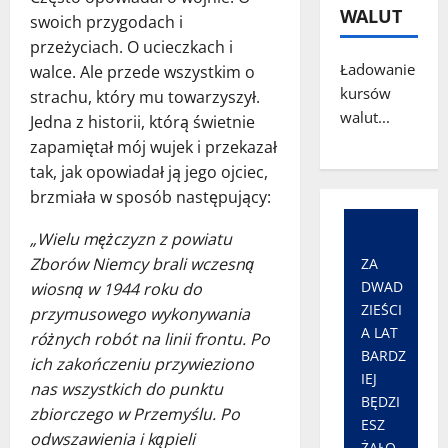
WALUT
swoich przygodach i
przeżyciach. O ucieczkach i
Ładowanie
walce. Ale przede wszystkim o
kursów
strachu, który mu towarzyszył.
walut...
Jedna z historii, którą świetnie
zapamiętał mój wujek i przekazał
tak, jak opowiadał ją jego ojciec,
brzmiała w sposób następujący:
„Wielu mężczyzn z powiatu
Zborów Niemcy brali wczesną
ZA
DWAD
wiosną w 1944 roku do
ZIEŚCI
przymusowego wykonywania
A LAT
różnych robót na linii frontu. Po
BARDZ
ich zakończeniu przywieziono
IEJ
nas wszystkich do punktu
BĘDZI
zbiorczego w Przemyślu. Po
ESZ
odwszawienia i kąpieli
ŻAŁO