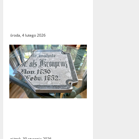
Czy największy błąd
systemu podatkowego
ostatnich lat faktycznie
istnieje?
środa, 4 lutego 2026
Powrót fragmentu tablicy z
Letschin do Kostrzyna.
Między historycznym
gestem, a medialną burzą
piątek, 30 stycznia 2026