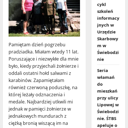
cykl
szkoleń
informacy
jnych w
Urzędzie
Skarbowy
Pamiętam dzień pogrzebu
m w
pradziadka. Miałam wtedy 11 lat.
Świebodzi
Poruszające i niezwykłe dla mnie
nie
było, kiedy przyjechali żołnierze i
Seria
oddali ostatni hołd salwami z
włamań
karabinów. Zapamiętałam
do
również czerwoną poduszkę, na
mieszkań
której leżały odznaczenia i
przy ulicy
medale. Najbardziej utkwili mi
Lipowej w
jednak w pamięci żołnierze w
Świebodzi
jednakowych mundurach z
nie. ŚTBS
ciężką bronią wiszącą im na
apeluje o