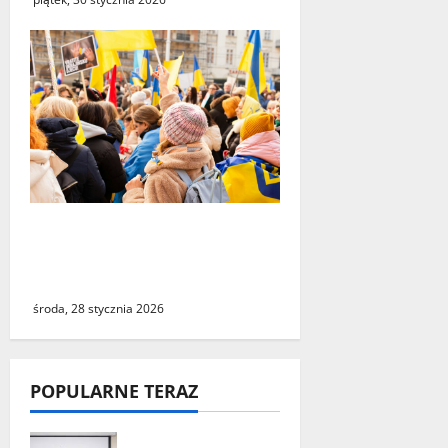
Świebodzin może stać się
nowym domem dla tysięcy
Ukraińców
środa, 28 stycznia 2026
POPULARNE TERAZ
„Środy z KSeF –