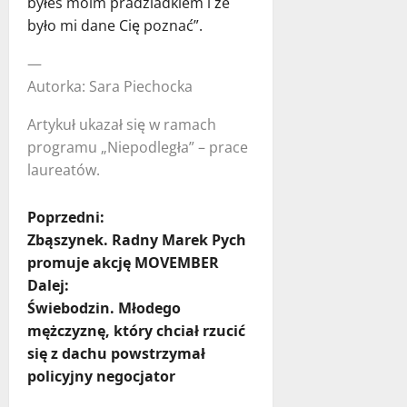
byłeś moim pradziadkiem i że
było mi dane Cię poznać”.
—
Autorka: Sara Piechocka
Artykuł ukazał się w ramach
programu „Niepodległa” – prace
laureatów.
Z
Poprzedni:
Zbąszynek. Radny Marek Pych
o
promuje akcję MOVEMBER
Dalej:
b
Świebodzin. Młodego
a
mężczyznę, który chciał rzucić
się z dachu powstrzymał
c
policyjny negocjator