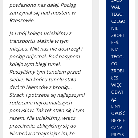
powieziono nas dalej. Pociąg
WAŁ
zatrzymał się nad mostem w
TEGO,
Rzeszowie.
CZEGO
NIE
Ja i mój kolega uciekliśmy z
ZROBI
transportu właśnie w tym
ŁEŚ,
miejscu. Nikt nas nie dostrzegł i
NIŻ
pociąg odjechał. Pod nasypem
TEGO,
kolejowym biegł tunel.
CO
ZROBI
Ruszyliśmy tym tunelem przed
ŁEŚ.
siebie. Na końcu tunelu stało
WIĘC
dwóch Niemców z bronią…
ODWI
Strach i potrzeba są najlepszymi
ĄŻ
rodzicami najrozmaitszych
LINY,
pomysłów. Tak też stało się i tym
OPUŚĆ
razem. Nie uciekliśmy, wręcz
BEZPIE
przeciwnie, zbliżyliśmy się do
CZNĄ
Niemców oznajmiając im, że
PRZYS