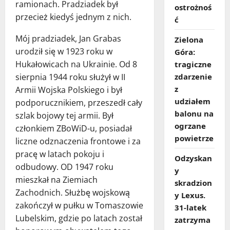
ramionach. Pradziadek był
ostrożnoś
przecież kiedyś jednym z nich.
ć
Mój pradziadek, Jan Grabas
Zielona
urodził się w 1923 roku w
Góra:
Hukałowicach na Ukrainie. Od 8
tragiczne
sierpnia 1944 roku służył w II
zdarzenie
z
Armii Wojska Polskiego i był
udziałem
podporucznikiem, przeszedł cały
balonu na
szlak bojowy tej armii. Był
ogrzane
członkiem ZBoWiD-u, posiadał
powietrze
liczne odznaczenia frontowe i za
pracę w latach pokoju i
Odzyskan
odbudowy. OD 1947 roku
y
mieszkał na Ziemiach
skradzion
Zachodnich. Służbę wojskową
y Lexus.
zakończył w pułku w Tomaszowie
31‑latek
Lubelskim, gdzie po latach został
zatrzyma