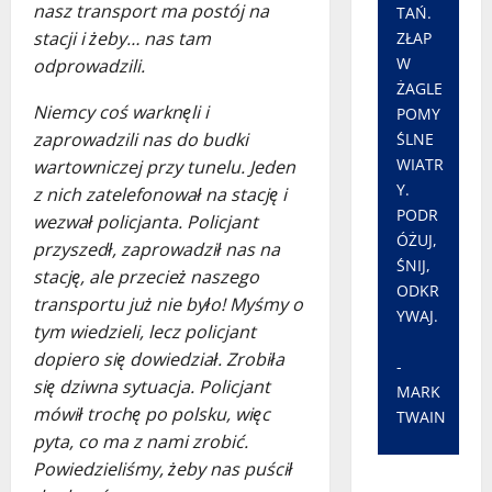
nasz transport ma postój na
TAŃ.
stacji i żeby… nas tam
ZŁAP
W
odprowadzili.
ŻAGLE
Niemcy coś warknęli i
POMY
zaprowadzili nas do budki
ŚLNE
WIATR
wartowniczej przy tunelu. Jeden
Y.
z nich zatelefonował na stację i
PODR
wezwał policjanta. Policjant
ÓŻUJ,
przyszedł, zaprowadził nas na
ŚNIJ,
stację, ale przecież naszego
ODKR
transportu już nie było! Myśmy o
YWAJ.
tym wiedzieli, lecz policjant
dopiero się dowiedział. Zrobiła
-
się dziwna sytuacja. Policjant
MARK
mówił trochę po polsku, więc
TWAIN
pyta, co ma z nami zrobić.
Powiedzieliśmy, żeby nas puścił