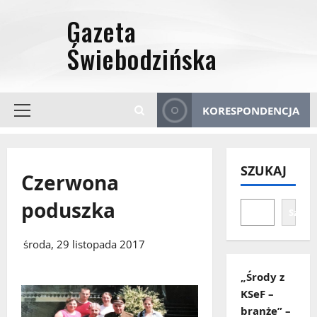
Przejdź
do
treści
KORESPONDENCJA
Menu
główne
SZUKAJ
Czerwona
poduszka
Szuka
środa, 29 listopada 2017
„Środy z
KSeF –
branże” –