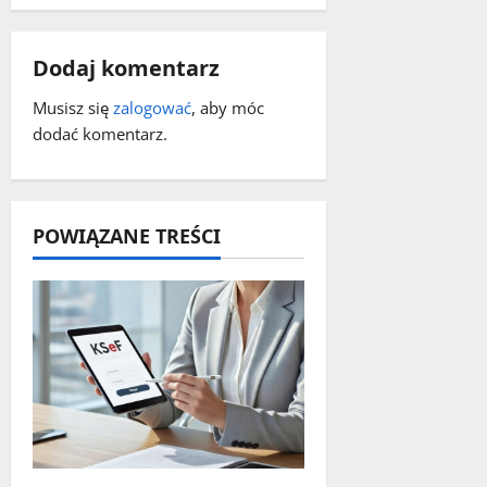
z
w
Dodaj komentarz
p
Musisz się
zalogować
, aby móc
dodać komentarz.
i
s
y
POWIĄZANE TREŚCI