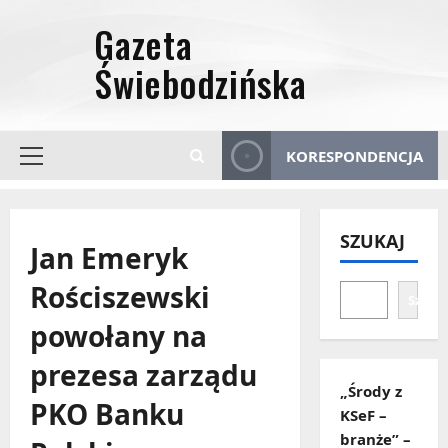
Przejdź
do
treści
KORESPONDENCJA
Menu
główne
SZUKAJ
Jan Emeryk
Rościszewski
Szuka
powołany na
prezesa zarządu
„Środy z
PKO Banku
KSeF –
branże” –