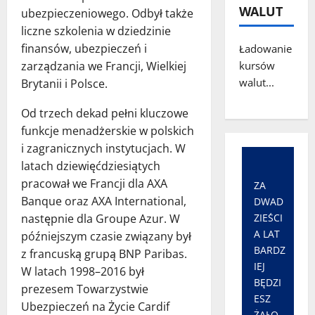
WALUT
ubezpieczeniowego. Odbył także
liczne szkolenia w dziedzinie
finansów, ubezpieczeń i
Ładowanie
zarządzania we Francji, Wielkiej
kursów
walut...
Brytanii i Polsce.
Od trzech dekad pełni kluczowe
funkcje menadżerskie w polskich
i zagranicznych instytucjach. W
latach dziewięćdziesiątych
pracował we Francji dla AXA
ZA
Banque oraz AXA International,
DWAD
następnie dla Groupe Azur. W
ZIEŚCI
A LAT
późniejszym czasie związany był
BARDZ
z francuską grupą BNP Paribas.
IEJ
W latach 1998–2016 był
BĘDZI
prezesem Towarzystwie
ESZ
Ubezpieczeń na Życie Cardif
ŻAŁO