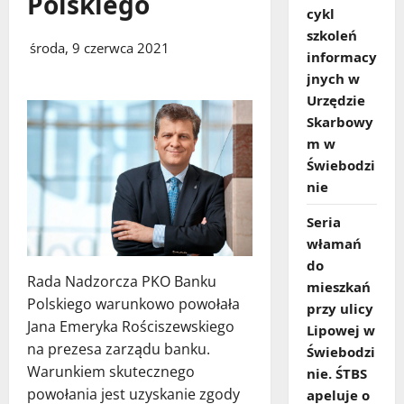
Polskiego
cykl
szkoleń
środa, 9 czerwca 2021
informacy
jnych w
Urzędzie
Skarbowy
m w
Świebodzi
nie
Seria
włamań
do
Rada Nadzorcza PKO Banku
mieszkań
Polskiego warunkowo powołała
przy ulicy
Jana Emeryka Rościszewskiego
Lipowej w
na prezesa zarządu banku.
Świebodzi
Warunkiem skutecznego
nie. ŚTBS
powołania jest uzyskanie zgody
apeluje o