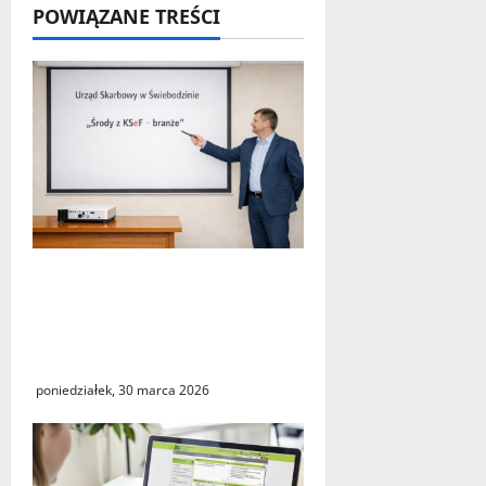
POWIĄZANE TREŚCI
s
y
„Środy z KSeF – branże” –
cykl szkoleń
informacyjnych w Urzędzie
Skarbowym w Świebodzinie
poniedziałek, 30 marca 2026