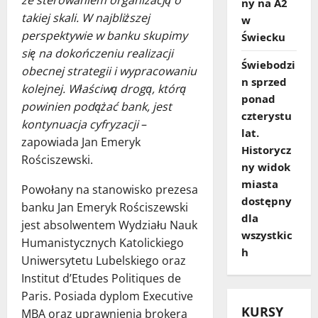
ny na A2
takiej skali. W najbliższej
w
perspektywie w banku skupimy
Świecku
się na dokończeniu realizacji
Świebodzi
obecnej strategii i wypracowaniu
n sprzed
kolejnej. Właściwą drogą, którą
ponad
powinien podążać bank, jest
czterystu
kontynuacja cyfryzacji
–
lat.
zapowiada Jan Emeryk
Historycz
Rościszewski.
ny widok
miasta
Powołany na stanowisko prezesa
dostępny
banku Jan Emeryk Rościszewski
dla
jest absolwentem Wydziału Nauk
wszystkic
Humanistycznych Katolickiego
h
Uniwersytetu Lubelskiego oraz
Institut d’Etudes Politiques de
Paris. Posiada dyplom Executive
KURSY
MBA oraz uprawnienia brokera