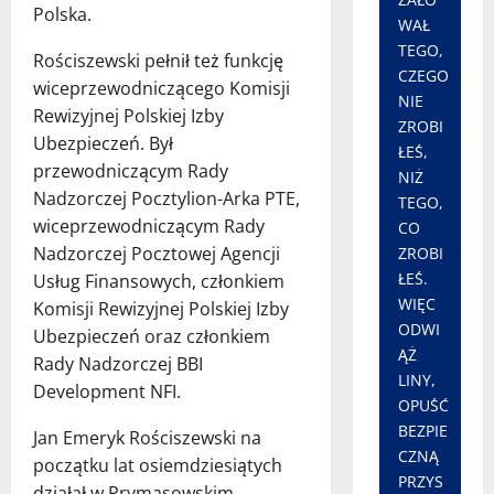
Polska.
WAŁ
TEGO,
Rościszewski pełnił też funkcję
CZEGO
wiceprzewodniczącego Komisji
NIE
Rewizyjnej Polskiej Izby
ZROBI
Ubezpieczeń. Był
ŁEŚ,
przewodniczącym Rady
NIŻ
Nadzorczej Pocztylion-Arka PTE,
TEGO,
wiceprzewodniczącym Rady
CO
Nadzorczej Pocztowej Agencji
ZROBI
ŁEŚ.
Usług Finansowych, członkiem
WIĘC
Komisji Rewizyjnej Polskiej Izby
ODWI
Ubezpieczeń oraz członkiem
ĄŻ
Rady Nadzorczej BBI
LINY,
Development NFI.
OPUŚĆ
BEZPIE
Jan Emeryk Rościszewski na
CZNĄ
początku lat osiemdziesiątych
PRZYS
działał w Prymasowskim