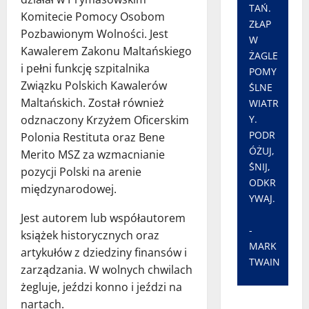
TAŃ.
Komitecie Pomocy Osobom
ZŁAP
Pozbawionym Wolności. Jest
W
Kawalerem Zakonu Maltańskiego
ŻAGLE
i pełni funkcję szpitalnika
POMY
Związku Polskich Kawalerów
ŚLNE
Maltańskich. Został również
WIATR
odznaczony Krzyżem Oficerskim
Y.
PODR
Polonia Restituta oraz Bene
ÓŻUJ,
Merito MSZ za wzmacnianie
ŚNIJ,
pozycji Polski na arenie
ODKR
międzynarodowej.
YWAJ.
Jest autorem lub współautorem
-
książek historycznych oraz
MARK
artykułów z dziedziny finansów i
TWAIN
zarządzania. W wolnych chwilach
żegluje, jeździ konno i jeździ na
nartach.