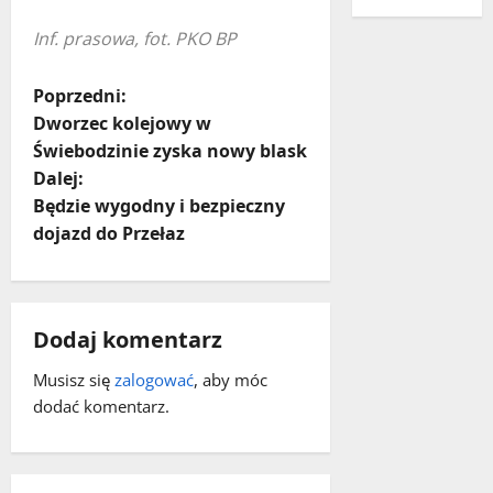
Inf. prasowa, fot. PKO BP
Z
Poprzedni:
Dworzec kolejowy w
o
Świebodzinie zyska nowy blask
Dalej:
b
Będzie wygodny i bezpieczny
a
dojazd do Przełaz
c
z
Dodaj komentarz
w
Musisz się
zalogować
, aby móc
dodać komentarz.
p
i