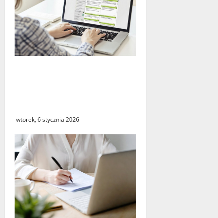
Nowe zasady naliczania
stażu pracy. ZUS uruchamia
wnioski o zaświadczenia dla
pracodawców
wtorek, 6 stycznia 2026