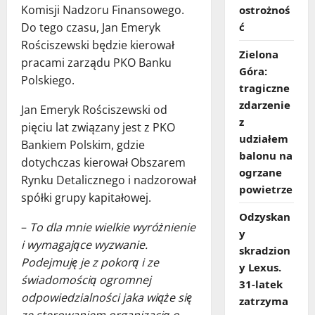
Komisji Nadzoru Finansowego.
ostrożnoś
Do tego czasu, Jan Emeryk
ć
Rościszewski będzie kierował
Zielona
pracami zarządu PKO Banku
Góra:
Polskiego.
tragiczne
zdarzenie
Jan Emeryk Rościszewski od
z
pięciu lat związany jest z PKO
udziałem
Bankiem Polskim, gdzie
balonu na
dotychczas kierował Obszarem
ogrzane
Rynku Detalicznego i nadzorował
powietrze
spółki grupy kapitałowej.
Odzyskan
–
To dla mnie wielkie wyróżnienie
y
i wymagające wyzwanie.
skradzion
Podejmuję je z pokorą i ze
y Lexus.
świadomością ogromnej
31‑latek
odpowiedzialności jaka wiąże się
zatrzyma
ze sterowaniem organizacją o