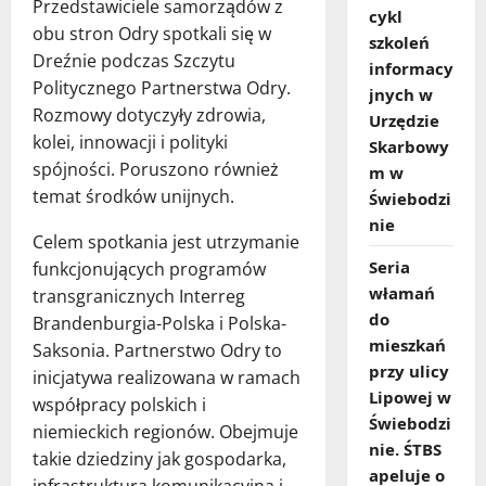
Przedstawiciele samorządów z
cykl
obu stron Odry spotkali się w
szkoleń
Dreźnie podczas Szczytu
informacy
Politycznego Partnerstwa Odry.
jnych w
Rozmowy dotyczyły zdrowia,
Urzędzie
kolei, innowacji i polityki
Skarbowy
spójności. Poruszono również
m w
temat środków unijnych.
Świebodzi
nie
Celem spotkania jest utrzymanie
Seria
funkcjonujących programów
włamań
transgranicznych Interreg
do
Brandenburgia-Polska i Polska-
mieszkań
Saksonia. Partnerstwo Odry to
przy ulicy
inicjatywa realizowana w ramach
Lipowej w
współpracy polskich i
Świebodzi
niemieckich regionów. Obejmuje
nie. ŚTBS
takie dziedziny jak gospodarka,
apeluje o