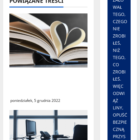
POWIĄZANE TREŚCI
WAŁ
TEGO,
CZEGO
NIE
ZROBI
ŁEŚ,
NIŻ
TEGO,
CO
ZROBI
Siedemdziesiąt lat
ŁEŚ.
Biblioteki Pedagogicznej w
WIĘC
Gorzowie Wielkopolskim
ODWI
ĄŻ
poniedziałek, 5 grudnia 2022
LINY,
OPUŚĆ
BEZPIE
CZNĄ
PRZYS