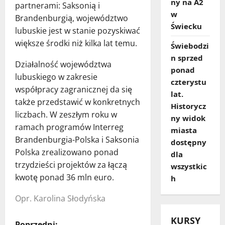
ny na A2
partnerami: Saksonią i
w
Brandenburgią, województwo
Świecku
lubuskie jest w stanie pozyskiwać
większe środki niż kilka lat temu.
Świebodzi
n sprzed
Działalność województwa
ponad
lubuskiego w zakresie
czterystu
współpracy zagranicznej da się
lat.
także przedstawić w konkretnych
Historycz
liczbach. W zeszłym roku w
ny widok
ramach programów Interreg
miasta
Brandenburgia-Polska i Saksonia
dostępny
Polska zrealizowano ponad
dla
trzydzieści projektów za łączą
wszystkic
kwotę ponad 36 mln euro.
h
Opr. Karolina Słodyńska
KURSY
Poprzedni: