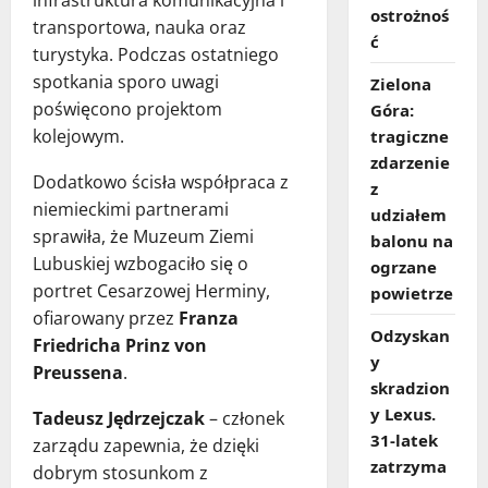
infrastruktura komunikacyjna i
ostrożnoś
transportowa, nauka oraz
ć
turystyka. Podczas ostatniego
spotkania sporo uwagi
Zielona
poświęcono projektom
Góra:
kolejowym.
tragiczne
zdarzenie
Dodatkowo ścisła współpraca z
z
niemieckimi partnerami
udziałem
sprawiła, że Muzeum Ziemi
balonu na
Lubuskiej wzbogaciło się o
ogrzane
portret Cesarzowej Herminy,
powietrze
ofiarowany przez
Franza
Odzyskan
Friedricha Prinz von
y
Preussena
.
skradzion
y Lexus.
Tadeusz Jędrzejczak
– członek
31‑latek
zarządu zapewnia, że dzięki
zatrzyma
dobrym stosunkom z