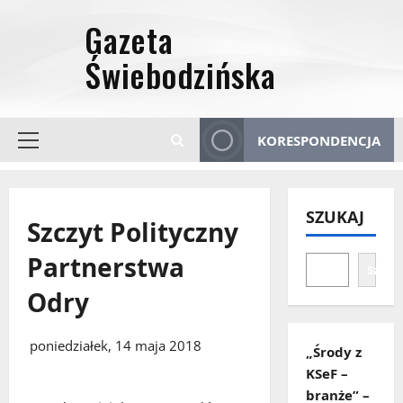
Przejdź
do
treści
KORESPONDENCJA
Menu
główne
SZUKAJ
Szczyt Polityczny
Partnerstwa
Szuka
Odry
poniedziałek, 14 maja 2018
„Środy z
KSeF –
branże” –