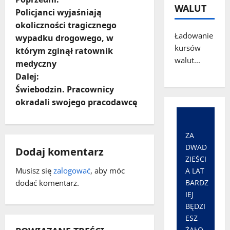
Z
WALUT
Policjanci wyjaśniają
o
okoliczności tragicznego
Ładowanie
wypadku drogowego, w
b
kursów
którym zginął ratownik
walut...
a
medyczny
Dalej:
c
Świebodzin. Pracownicy
okradali swojego pracodawcę
z
w
ZA
DWAD
p
Dodaj komentarz
ZIEŚCI
i
Musisz się
zalogować
, aby móc
A LAT
dodać komentarz.
BARDZ
s
IEJ
BĘDZI
y
ESZ
ŻAŁO