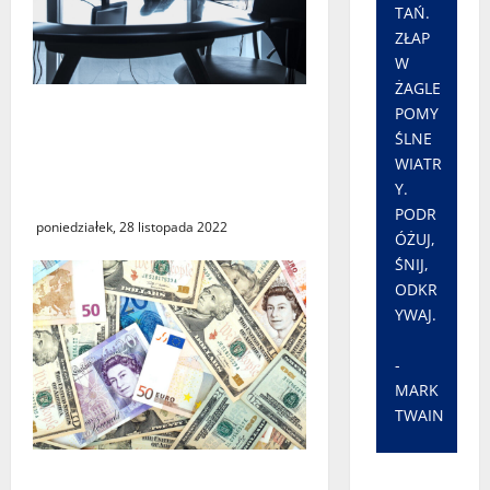
TAŃ.
ZŁAP
W
ŻAGLE
Marszałek rozwiązała
POMY
umowę z dyrektorem
ŚLNE
WIATR
Wojewódzkiego Urzędu
Y.
Pracy
PODR
poniedziałek, 28 listopada 2022
ÓŻUJ,
ŚNIJ,
ODKR
YWAJ.
-
MARK
TWAIN
Uważajmy i weryfikujmy