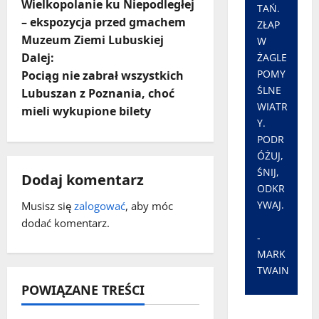
Wielkopolanie ku Niepodległej
TAŃ.
o
– ekspozycja przed gmachem
ZŁAP
Muzeum Ziemi Lubuskiej
W
b
Dalej:
ŻAGLE
a
POMY
Pociąg nie zabrał wszystkich
ŚLNE
Lubuszan z Poznania, choć
c
WIATR
mieli wykupione bilety
Y.
z
PODR
ÓŻUJ,
w
ŚNIJ,
Dodaj komentarz
ODKR
p
YWAJ.
Musisz się
zalogować
, aby móc
dodać komentarz.
i
-
s
MARK
TWAIN
y
POWIĄZANE TREŚCI