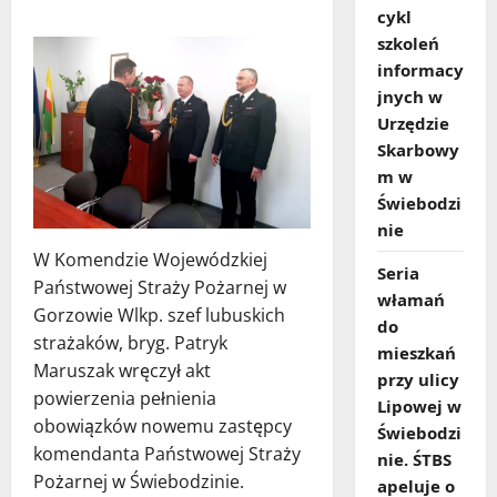
cykl
szkoleń
informacy
jnych w
Urzędzie
Skarbowy
m w
Świebodzi
nie
W Komendzie Wojewódzkiej
Seria
Państwowej Straży Pożarnej w
włamań
Gorzowie Wlkp. szef lubuskich
do
strażaków, bryg. Patryk
mieszkań
Maruszak wręczył akt
przy ulicy
powierzenia pełnienia
Lipowej w
obowiązków nowemu zastępcy
Świebodzi
komendanta Państwowej Straży
nie. ŚTBS
Pożarnej w Świebodzinie.
apeluje o