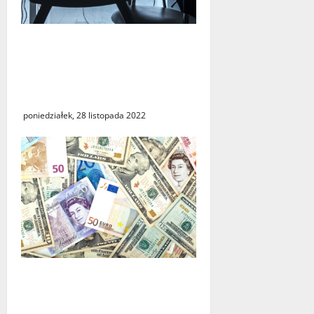
Marszałek rozwiązała
umowę z dyrektorem
Wojewódzkiego Urzędu
Pracy
poniedziałek, 28 listopada 2022
Uważajmy i weryfikujmy
zbiórki na pomoc ofiarom
wojny na Ukrainie