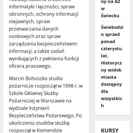
ny na A2
informatyki i łączności, spraw
w
obronnych, ochrony informacji
Świecku
niejawnych, spraw
Świebodzi
przetwarzania danych
n sprzed
osobowych oraz spraw
ponad
zarządzania bezpieczeństwem
czterystu
informacji, a także zadań
lat.
wynikających z pełnienia funkcji
Historycz
oficera prasowego.
ny widok
miasta
Marcin Bohuszko studia
dostępny
pożarnicze rozpoczął w 1998 r. w
dla
Szkole Głównej Służby
wszystkic
Pożarniczej w Warszawie na
h
wydziale Inżynierii
Bezpieczeństwa Pożarowego. Po
ukończeniu studiów służbę
KURSY
rozpoczął w Komendzie