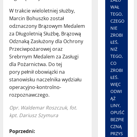
WAŁ
W trakcie wieloletniej służby,
TEGO,
Marcin Bohuszko został
CZEGO
odznaczony Brązowym Medalem
NIE
za Długoletnią Służbę, Brązową
ZROBI
Odznaką Zasłużony dla Ochrony
ŁEŚ,
Przeciwpożarowej oraz
NIŻ
Srebrnym Medalem za Zasługi
TEGO,
CO
dla Pożarnictwa. Do tej
ZROBI
pory pełnił obowiązki na
ŁEŚ.
stanowisku naczelnika wydziału
WIĘC
operacyjno-kontrolno-
ODWI
rozpoznawczego.
ĄŻ
LINY,
Opr. Waldemar Roszczuk, fot.
OPUŚĆ
kpt. Dariusz Szymura
BEZPIE
CZNĄ
Z
Poprzedni:
PRZYS