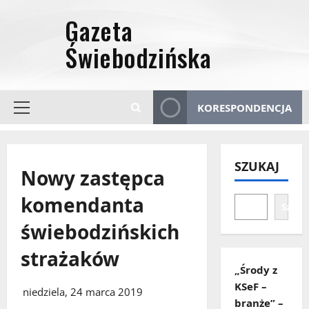
Przejdź
do
treści
KORESPONDENCJA
Menu
główne
SZUKAJ
Nowy zastępca
komendanta
Szuka
świebodzińskich
strażaków
„Środy z
KSeF –
niedziela, 24 marca 2019
branże” –