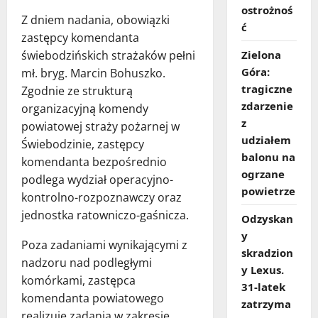
ostrożnoś
Z dniem nadania, obowiązki
ć
zastępcy komendanta
świebodzińskich strażaków pełni
Zielona
Góra:
mł. bryg. Marcin Bohuszko.
tragiczne
Zgodnie ze strukturą
zdarzenie
organizacyjną komendy
z
powiatowej straży pożarnej w
udziałem
Świebodzinie, zastępcy
balonu na
komendanta bezpośrednio
ogrzane
podlega wydział operacyjno-
powietrze
kontrolno-rozpoznawczy oraz
jednostka ratowniczo-gaśnicza.
Odzyskan
y
Poza zadaniami wynikającymi z
skradzion
nadzoru nad podległymi
y Lexus.
komórkami, zastępca
31‑latek
komendanta powiatowego
zatrzyma
realizuje zadania w zakresie