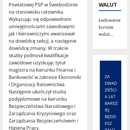
WALUT
Powiatowej PSP w Świebodzinie
na stanowisku ratownika.
Wykazując się odpowiednimi
Ładowanie
umiejętnościami zawodowymi
kursów
jak i kierowniczymi awansował
walut...
na dowódcę sekcji, a następnie
dowódcę zmiany. W trakcie
służby podnosił kwalifikacje
zawodowe uzyskując tytuł
magistra na kierunku Finanse i
ZA
Bankowość w zakresie Ekonomiki
DWAD
i Organizacji Ratownictwa.
ZIEŚCI
Następnie ukończył studia
A LAT
podyplomowe na kierunku
BARDZ
Bezpieczeństwa Narodowego i
IEJ
Zarządzania Kryzysowego oraz
BĘDZI
Zarządzania Bezpieczeństwem i
ESZ
Higieną Pracy.
ŻAŁO