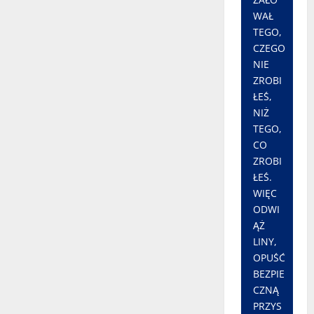
areszcie
WAŁ
TEGO,
CZEGO
NIE
ZROBI
ŁEŚ,
NIŻ
TEGO,
CO
ZROBI
ŁEŚ.
WIĘC
ODWI
ĄŻ
LINY,
OPUŚĆ
BEZPIE
CZNĄ
PRZYS