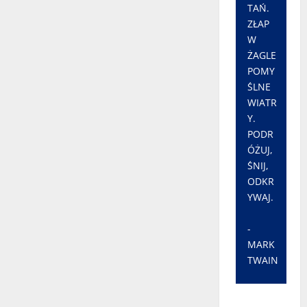
TAŃ.
ZŁAP
W
ŻAGLE
POMY
ŚLNE
WIATR
Y.
PODR
ÓŻUJ,
ŚNIJ,
ODKR
YWAJ.
-
MARK
TWAIN