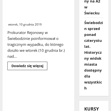
ny na A2
Wyższe
płace
Gmina Skąpe. W tragicznym
w
dla
wypadku zginęło pięć młodych
pracowników
Świecku
Biedronki
osób
Świebodzi
wtorek, 10 grudnia 2019
n sprzed
Prokurator Rejonowy w
ponad
Świebodzinie poinformował o
czterystu
tragicznym wypadku, do którego
lat.
doszło we wtorek (10 grudnia br.)
Historycz
nad...
ny widok
miasta
Dowiedz
Dowiedz się więcej
się
dostępny
więcej
o
dla
Gmina
wszystkic
Skąpe.
Gmina Świebodzin. Pijany
W
h
kierowca, który spowodował
tragicznym
wypadku
wypadek ze skutkiem
zginęło
śmiertelnym został
pięć
młodych
zatrzymany i osadzony w
osób
KURSY