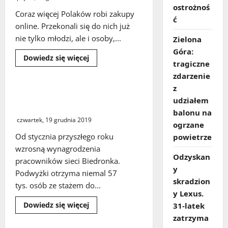
ostrożnoś
Coraz więcej Polaków robi zakupy
ć
online. Przekonali się do nich już
nie tylko młodzi, ale i osoby,...
Zielona
Góra:
Dowiedz
Dowiedz się więcej
tragiczne
się
więcej
zdarzenie
o
Przedświąteczne
z
zakupy
Wyższe płace dla pracowników
w
udziałem
Biedronki
internecie.
balonu na
Warto
czwartek, 19 grudnia 2019
zachować
ogrzane
ostrożność
–
Od stycznia przyszłego roku
powietrze
radzą
wzrosną wynagrodzenia
eksperci
Odzyskan
pracowników sieci Biedronka.
y
Podwyżki otrzyma niemal 57
skradzion
tys. osób ze stażem do...
y Lexus.
Dowiedz
Dowiedz się więcej
31‑latek
się
zatrzyma
więcej
o