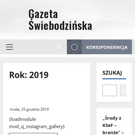
Przejdź
do
treści
KORESPONDENCJA
Menu
główne
Rok:
2019
SZUKAJ
Szuka
Gazeta Świebodzińska na
Instagramie
środa, 25 grudnia 2019
„Środy z
{loadmodule
KSeF –
mod_sj_instagram_gallery}
branże” –