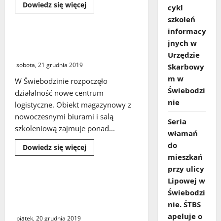
Dowiedz
Dowiedz się więcej
cykl
się
więcej
szkoleń
o
informacy
Gazeta
Świebodzińska
Nowe centrum logistyczne w
jnych w
na
Świebodzinie
Instagramie
Urzędzie
sobota, 21 grudnia 2019
Skarbowy
m w
W Świebodzinie rozpoczęło
Świebodzi
działalność nowe centrum
nie
logistyczne. Obiekt magazynowy z
nowoczesnymi biurami i salą
Seria
szkoleniową zajmuje ponad...
włamań
do
Dowiedz
Dowiedz się więcej
się
mieszkań
więcej
o
przy ulicy
Nowe
Lipowej w
centrum
Przedświąteczne zakupy w
logistyczne
Świebodzi
internecie. Warto zachować
w
Świebodzinie
nie. ŚTBS
ostrożność – radzą eksperci
apeluje o
piątek, 20 grudnia 2019