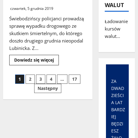
areszcie
WALUT
czwartek, 5 grudnia 2019
Świebodzińscy policjanci prowadzą
Ładowanie
sprawę wypadku drogowego ze
kursów
skutkiem śmiertelnym, do którego
walut...
doszło drugiego grudnia nieopodal
Lubinicka. Z...
Dowiedz
Dowiedz się więcej
się
więcej
o
Gmina
Stronicowanie
1
2
3
4
…
17
Świebodzin.
ZA
Pijany
Następny
DWAD
kierowca,
wpisów
który
ZIEŚCI
spowodował
A LAT
wypadek
ze
BARDZ
skutkiem
śmiertelnym
IEJ
został
BĘDZI
zatrzymany
i
ESZ
osadzony
w
ŻAŁO