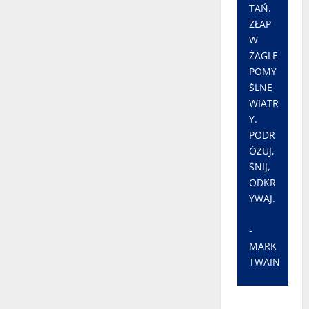
TAŃ.
ZŁAP
W
ŻAGLE
POMY
ŚLNE
WIATR
Y.
PODR
ÓŻUJ,
ŚNIJ,
ODKR
YWAJ.
-
MARK
TWAIN