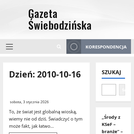
Przejdź
do
treści
KORESPONDENCJA
Menu
główne
Dzień:
2010-10-16
SZUKAJ
Szuka
Tropem Jezusa
sobota, 3 stycznia 2026
To, że świat jest globalną wioską,
„Środy z
wiemy nie od dziś. Świadczyć o tym
KSeF –
może fakt, jak łatwo...
branże” –