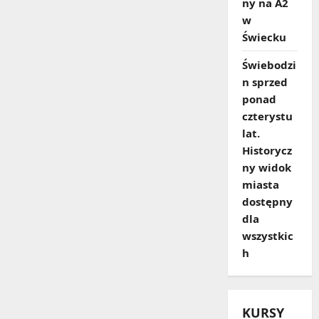
ny na A2
w
Świecku
Świebodzi
n sprzed
ponad
czterystu
lat.
Historycz
ny widok
miasta
dostępny
dla
wszystkic
h
KURSY