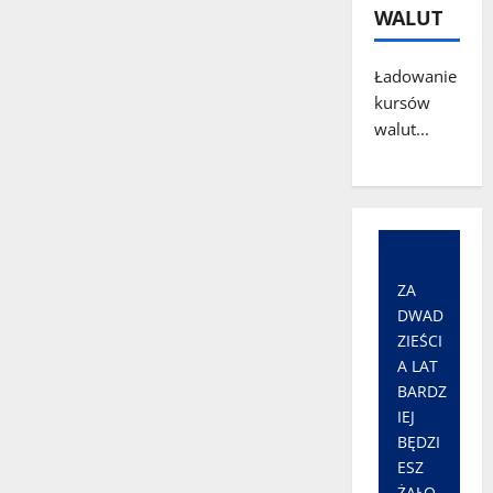
WALUT
Ładowanie
kursów
walut...
ZA
DWAD
ZIEŚCI
A LAT
BARDZ
IEJ
BĘDZI
ESZ
ŻAŁO