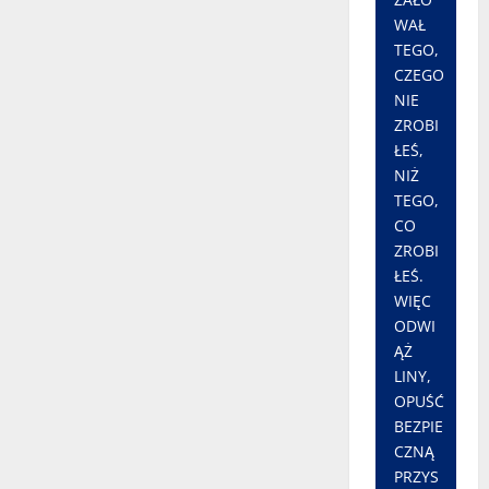
WAŁ
TEGO,
CZEGO
NIE
ZROBI
ŁEŚ,
NIŻ
TEGO,
CO
ZROBI
ŁEŚ.
WIĘC
ODWI
ĄŻ
LINY,
OPUŚĆ
BEZPIE
CZNĄ
PRZYS