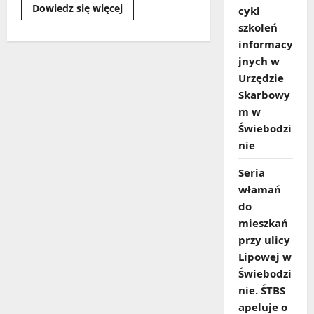
Dowiedz
Dowiedz się więcej
cykl
się
więcej
szkoleń
o
informacy
Tropem
Jezusa
jnych w
Urzędzie
Skarbowy
m w
Świebodzi
nie
Seria
włamań
do
mieszkań
przy ulicy
Lipowej w
Świebodzi
nie. ŚTBS
apeluje o