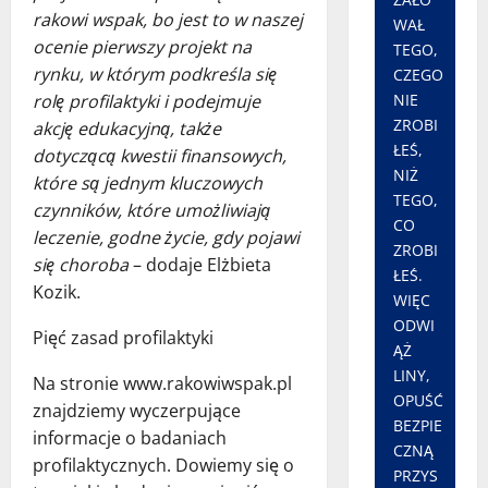
rakowi wspak, bo jest to w naszej
WAŁ
ocenie pierwszy projekt na
TEGO,
rynku, w którym podkreśla się
CZEGO
rolę profilaktyki i podejmuje
NIE
ZROBI
akcję edukacyjną, także
ŁEŚ,
dotyczącą kwestii finansowych,
NIŻ
które są jednym kluczowych
TEGO,
czynników, które umożliwiają
CO
leczenie, godne życie, gdy pojawi
ZROBI
się choroba
– dodaje Elżbieta
ŁEŚ.
Kozik.
WIĘC
ODWI
Pięć zasad profilaktyki
ĄŻ
LINY,
Na stronie www.rakowiwspak.pl
OPUŚĆ
znajdziemy wyczerpujące
BEZPIE
informacje o badaniach
CZNĄ
profilaktycznych. Dowiemy się o
PRZYS