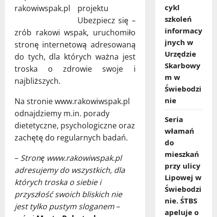
cykl
projektu
szkoleń
Ubezpiecz się –
informacy
zrób rakowi wspak, uruchomiło
jnych w
stronę internetową adresowaną
Urzędzie
do tych, dla których ważna jest
Skarbowy
troska o zdrowie swoje i
m w
najbliższych.
Świebodzi
nie
Na stronie www.rakowiwspak.pl
odnajdziemy m.in. porady
Seria
dietetyczne, psychologiczne oraz
włamań
zachętę do regularnych badań.
do
mieszkań
–
Stronę www.rakowiwspak.pl
przy ulicy
adresujemy do wszystkich, dla
Lipowej w
których troska o siebie i
Świebodzi
przyszłość swoich bliskich nie
nie. ŚTBS
jest tylko pustym sloganem
–
apeluje o