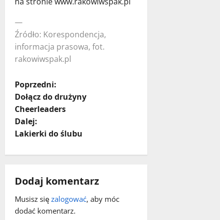
na stronie www.rakowiwspak.pl
—
Źródło: Korespondencja,
informacja prasowa, fot.
rakowiwspak.pl
Z
Poprzedni:
Dołącz do drużyny
o
Cheerleaders
Dalej:
b
Lakierki do ślubu
a
c
Dodaj komentarz
z
Musisz się
zalogować
, aby móc
w
dodać komentarz.