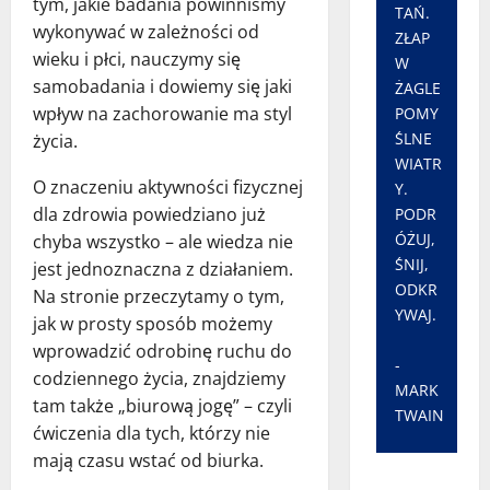
tym, jakie badania powinniśmy
TAŃ.
wykonywać w zależności od
ZŁAP
wieku i płci, nauczymy się
W
samobadania i dowiemy się jaki
ŻAGLE
wpływ na zachorowanie ma styl
POMY
ŚLNE
życia.
WIATR
O znaczeniu aktywności fizycznej
Y.
dla zdrowia powiedziano już
PODR
ÓŻUJ,
chyba wszystko – ale wiedza nie
ŚNIJ,
jest jednoznaczna z działaniem.
ODKR
Na stronie przeczytamy o tym,
YWAJ.
jak w prosty sposób możemy
wprowadzić odrobinę ruchu do
-
codziennego życia, znajdziemy
MARK
tam także „biurową jogę” – czyli
TWAIN
ćwiczenia dla tych, którzy nie
mają czasu wstać od biurka.