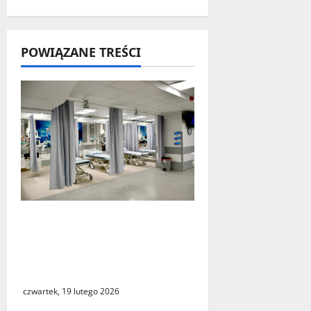
p
i
POWIĄZANE TREŚCI
s
y
Nowy Szpital w
Świebodzinie
zmodernizował Szpitalny
Oddział Ratunkowy
czwartek, 19 lutego 2026