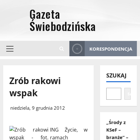
Przejdź
do
treści
KORESPONDENCJA
Menu
główne
SZUKAJ
Zrób rakowi
wspak
Szuka
niedziela, 9 grudnia 2012
„Środy z
ING Życie, w
KSeF –
ramach
branże” –