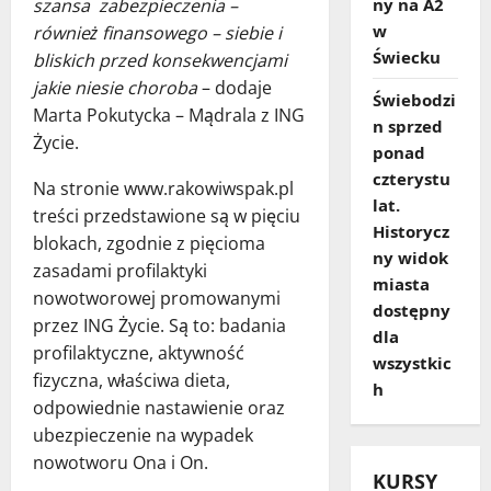
szansa zabezpieczenia –
ny na A2
w
również finansowego – siebie i
Świecku
bliskich przed konsekwencjami
jakie niesie choroba
– dodaje
Świebodzi
Marta Pokutycka – Mądrala z ING
n sprzed
Życie.
ponad
czterystu
Na stronie www.rakowiwspak.pl
lat.
treści przedstawione są w pięciu
Historycz
blokach, zgodnie z pięcioma
ny widok
zasadami profilaktyki
miasta
nowotworowej promowanymi
dostępny
przez ING Życie. Są to: badania
dla
profilaktyczne, aktywność
wszystkic
fizyczna, właściwa dieta,
h
odpowiednie nastawienie oraz
ubezpieczenie na wypadek
nowotworu Ona i On.
KURSY