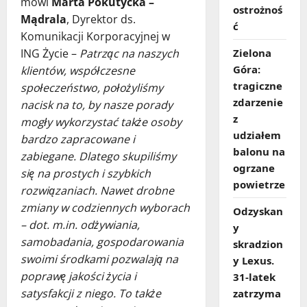
mówi
Marta Pokutycka –
ostrożnoś
Mądrala
, Dyrektor ds.
ć
Komunikacji Korporacyjnej w
ING Życie –
Patrząc na naszych
Zielona
Góra:
klientów, współczesne
tragiczne
społeczeństwo, położyliśmy
zdarzenie
nacisk na to, by nasze porady
z
mogły wykorzystać także osoby
udziałem
bardzo zapracowane i
balonu na
zabiegane. Dlatego skupiliśmy
ogrzane
się na prostych i szybkich
powietrze
rozwiązaniach. Nawet drobne
zmiany w codziennych wyborach
Odzyskan
– dot. m.in. odżywiania,
y
samobadania, gospodarowania
skradzion
swoimi środkami pozwalają na
y Lexus.
poprawę jakości życia i
31‑latek
satysfakcji z niego. To także
zatrzyma