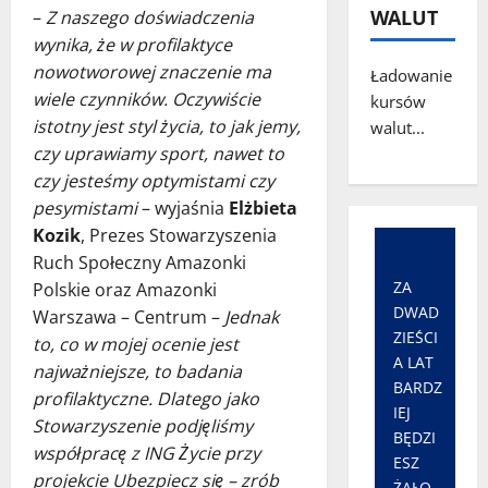
WALUT
–
Z naszego doświadczenia
wynika, że w profilaktyce
nowotworowej znaczenie ma
Ładowanie
wiele czynników. Oczywiście
kursów
istotny jest styl życia, to jak jemy,
walut...
czy uprawiamy sport, nawet to
czy jesteśmy optymistami czy
pesymistami
– wyjaśnia
Elżbieta
Kozik
, Prezes Stowarzyszenia
Ruch Społeczny Amazonki
ZA
Polskie oraz Amazonki
DWAD
Warszawa – Centrum –
Jednak
ZIEŚCI
to, co w mojej ocenie jest
A LAT
najważniejsze, to badania
BARDZ
profilaktyczne. Dlatego jako
IEJ
Stowarzyszenie podjęliśmy
BĘDZI
współpracę z ING Życie przy
ESZ
projekcie Ubezpiecz się – zrób
ŻAŁO