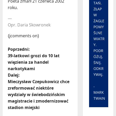
Poeta zmarł 21 czerwca 2002
TAŃ.
roku.
ZŁAP
W
—
ŻAGLE
Opr. Daria Skowronek
POMY
ŚLNE
{jcomments on}
WIATR
Y.
Z
Poprzedni:
PODR
39-latkowi grozi do 10 lat
ÓŻUJ,
o
więzienia za handel
ŚNIJ,
narkotykami
ODKR
b
YWAJ.
Dalej:
a
Mieczysław Czepukowicz chce
-
zreformować niektóre
c
MARK
wydziały w świebodzińskim
TWAIN
magistracie i zmodernizować
z
stadion miejski