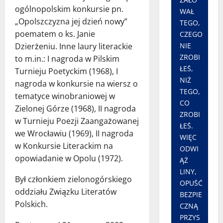
ogólnopolskim konkursie pn.
WAŁ
„Opolszczyzna jej dzień nowy”
TEGO,
poematem o ks. Janie
CZEGO
NIE
Dzierżeniu. Inne laury literackie
ZROBI
to m.in.: I nagroda w Pilskim
ŁEŚ,
Turnieju Poetyckim (1968), I
NIŻ
nagroda w konkursie na wiersz o
TEGO,
tematyce winobraniowej w
CO
Zielonej Górze (1968), II nagroda
ZROBI
w Turnieju Poezji Zaangażowanej
ŁEŚ.
we Wrocławiu (1969), II nagroda
WIĘC
w Konkursie Literackim na
ODWI
opowiadanie w Opolu (1972).
ĄŻ
LINY,
Był członkiem zielonogórskiego
OPUŚĆ
oddziału Związku Literatów
BEZPIE
Polskich.
CZNĄ
PRZYS