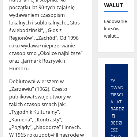
WALUT
początku lat 90-tych zajął się
wydawaniem czasopism
Ładowanie
lokalnych i sublokalnych: „Głos
kursów
świebodziński”, „Głos z
walut...
Regionów”, „Zachód”. Od 1996
roku wydawał nieprzerwanie
czasopismo „Okolice najbliższe”
oraz „Jarmark Rozrywki i
Humoru”
ZA
Debiutował wierszem w
DWAD
„Zarzewiu” (1962). Często
ZIEŚCI
publikował swoje utwory w
A LAT
takich czasopismach jak:
BARDZ
„Tygodnik Kulturalny”,
IEJ
„Kamena”, „Kontrasty”,
BĘDZI
„Poglądy”, „Nadodrze” i innych.
ESZ
W 1965 roku zdobył II nagrodę w
ŻAŁO