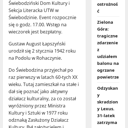
Świebodziński Dom Kultury i
ostrożnoś
Sekcja Literacka UTW w
ć
Świebodzinie. Event rozpocznie
Zielona
się o godz. 17.00. Wstęp na
Góra:
wieczorek jest bezpłatny.
tragiczne
zdarzenie
Gustaw August Łapszyński
z
urodził się 2 stycznia 1942 roku
udziałem
na Podolu w Rohaczynie.
balonu na
Do Świebodzina przyjechał po
ogrzane
powietrze
raz pierwszy w latach 60-tych XX
wieku. Tutaj zamieszkał na stałe i
Odzyskan
dał się poznać jako aktywny
y
działacz kulturalny, za co został
skradzion
wyróżniony przez Ministra
y Lexus.
Kultury i Sztuki w 1977 roku
31‑latek
odznaką Zasłużony Działacz
zatrzyma
Kultury. Był założycielem i