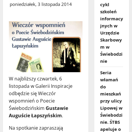
poniedziałek, 3 listopada 2014
cykl
szkoleń
informacy
jnych w
Urzędzie
Skarbowy
m w
Świebodzi
nie
Seria
W najbliższy czwartek, 6
włamań
listopada w Galerii Inspiracje
do
odbędzie się Wieczór
mieszkań
wspomnień o Poecie
przy ulicy
Lipowej w
Świebodzińskim
Gustawie
Świebodzi
Auguście Łapszyńskim
.
nie. ŚTBS
Na spotkanie zapraszają
apeluje o