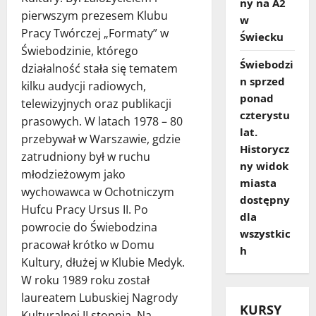
ny na A2
pierwszym prezesem Klubu
w
Pracy Twórczej „Formaty” w
Świecku
Świebodzinie, którego
Świebodzi
działalność stała się tematem
n sprzed
kilku audycji radiowych,
ponad
telewizyjnych oraz publikacji
czterystu
prasowych. W latach 1978 – 80
lat.
przebywał w Warszawie, gdzie
Historycz
zatrudniony był w ruchu
ny widok
młodzieżowym jako
miasta
wychowawca w Ochotniczym
dostępny
Hufcu Pracy Ursus II. Po
dla
powrocie do Świebodzina
wszystkic
pracował krótko w Domu
h
Kultury, dłużej w Klubie Medyk.
W roku 1989 roku został
laureatem Lubuskiej Nagrody
KURSY
Kulturalnej II stopnia. Na