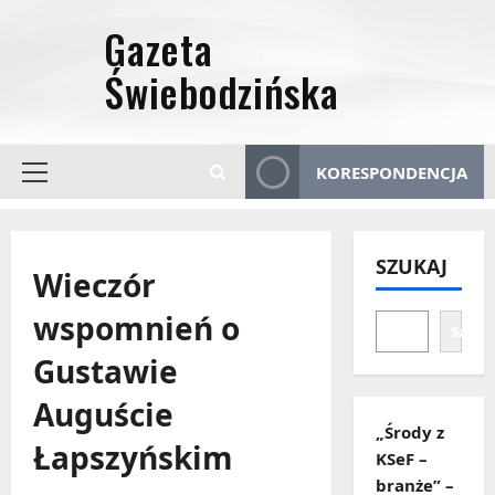
Przejdź
do
treści
KORESPONDENCJA
Menu
główne
SZUKAJ
Wieczór
wspomnień o
Szuka
Gustawie
Auguście
„Środy z
Łapszyńskim
KSeF –
branże” –