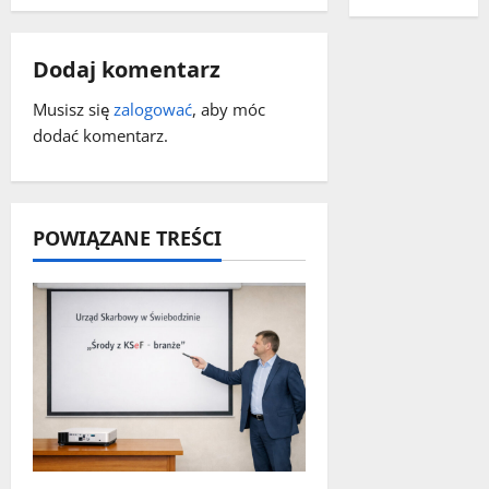
w
p
Dodaj komentarz
i
Musisz się
zalogować
, aby móc
s
dodać komentarz.
y
POWIĄZANE TREŚCI