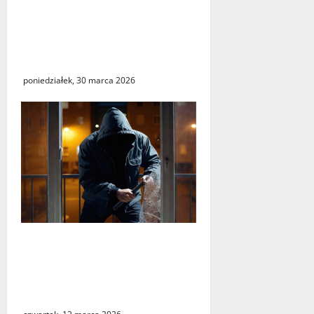
„Środy z KSeF – branże” –
cykl szkoleń
informacyjnych w Urzędzie
Skarbowym w Świebodzinie
poniedziałek, 30 marca 2026
Seria włamań do mieszkań
przy ulicy Lipowej w
Świebodzinie. ŚTBS apeluje
o ostrożność