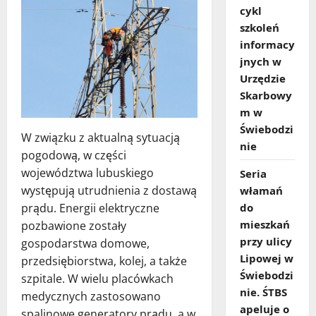
cykl
szkoleń
informacy
jnych w
Urzędzie
Skarbowy
m w
Świebodzi
W związku z aktualną sytuacją
nie
pogodową, w części
województwa lubuskiego
Seria
występują utrudnienia z dostawą
włamań
prądu. Energii elektryczne
do
mieszkań
pozbawione zostały
przy ulicy
gospodarstwa domowe,
Lipowej w
przedsiębiorstwa, kolej, a także
Świebodzi
szpitale. W wielu placówkach
nie. ŚTBS
medycznych zastosowano
apeluje o
spalinowe generatory prądu, a w