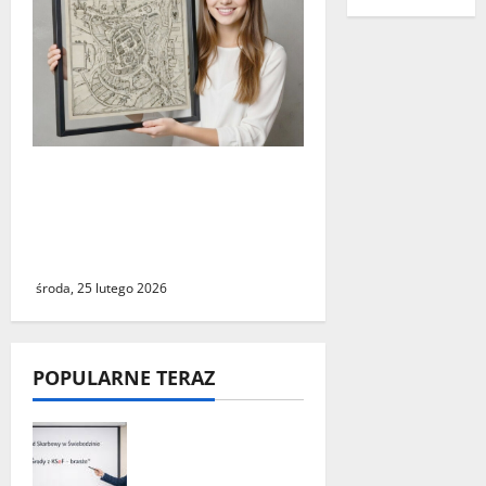
Świebodzin sprzed ponad
czterystu lat. Historyczny
widok miasta dostępny dla
wszystkich
środa, 25 lutego 2026
POPULARNE TERAZ
„Środy z KSeF –
branże” – cykl
szkoleń