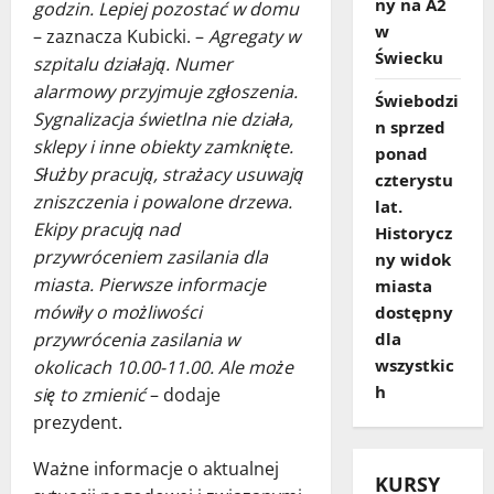
ny na A2
godzin. Lepiej pozostać w domu
w
– zaznacza Kubicki. –
Agregaty w
Świecku
szpitalu działają. Numer
alarmowy przyjmuje zgłoszenia.
Świebodzi
Sygnalizacja świetlna nie działa,
n sprzed
sklepy i inne obiekty zamknięte.
ponad
Służby pracują, strażacy usuwają
czterystu
zniszczenia i powalone drzewa.
lat.
Ekipy pracują nad
Historycz
przywróceniem zasilania dla
ny widok
miasta. Pierwsze informacje
miasta
mówiły o możliwości
dostępny
przywrócenia zasilania w
dla
wszystkic
okolicach 10.00-11.00. Ale może
h
się to zmienić
– dodaje
prezydent.
Ważne informacje o aktualnej
KURSY