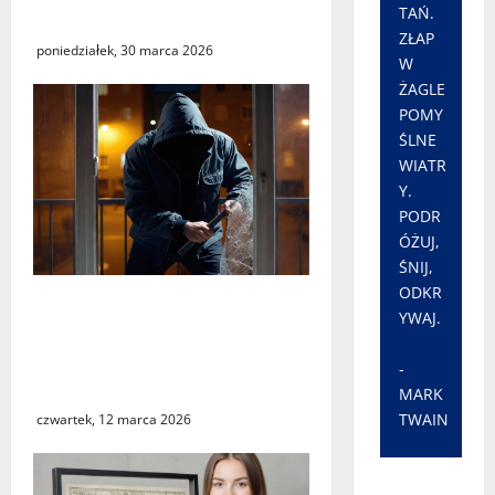
TAŃ.
Skarbowym w Świebodzinie
ZŁAP
poniedziałek, 30 marca 2026
W
ŻAGLE
POMY
ŚLNE
WIATR
Y.
PODR
ÓŻUJ,
ŚNIJ,
ODKR
Seria włamań do mieszkań
YWAJ.
przy ulicy Lipowej w
Świebodzinie. ŚTBS apeluje
-
o ostrożność
MARK
TWAIN
czwartek, 12 marca 2026