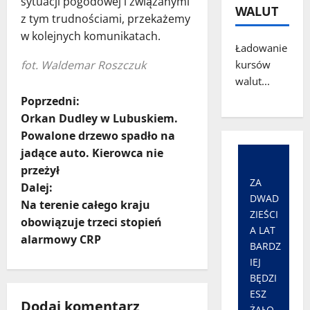
sytuacji pogodowej i związanymi
WALUT
z tym trudnościami, przekażemy
w kolejnych komunikatach.
Ładowanie
fot. Waldemar Roszczuk
kursów
walut...
Z
Poprzedni:
Orkan Dudley w Lubuskiem.
o
Powalone drzewo spadło na
jadące auto. Kierowca nie
b
przeżył
ZA
a
Dalej:
DWAD
Na terenie całego kraju
ZIEŚCI
c
obowiązuje trzeci stopień
A LAT
alarmowy CRP
z
BARDZ
IEJ
w
BĘDZI
ESZ
p
Dodaj komentarz
ŻAŁO