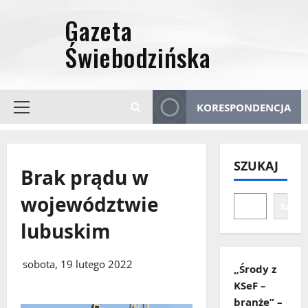
Przejdź
do
treści
KORESPONDENCJA
Menu
główne
SZUKAJ
Brak prądu w
województwie
Szuka
lubuskim
sobota, 19 lutego 2022
„Środy z
KSeF –
branże” –