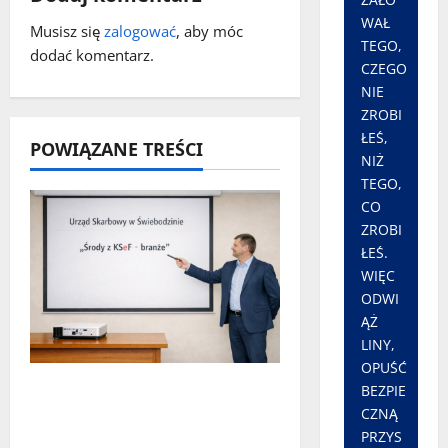
WAŁ
i
Musisz się
zalogować
, aby móc
TEGO,
dodać komentarz.
CZEGO
s
NIE
y
ZROBI
ŁEŚ,
POWIĄZANE TREŚCI
NIŻ
TEGO,
CO
ZROBI
ŁEŚ.
WIĘC
ODWI
ĄŻ
LINY,
OPUŚĆ
„Środy z KSeF – branże” –
BEZPIE
cykl szkoleń
CZNĄ
PRZYS
informacyjnych w Urzędzie