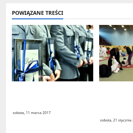
w
p
POWIĄZANE TREŚCI
i
s
y
Wyróżnienia dla lubuskich
W marcu odb
policjantów za sportowe
edycja Semi
osiągnięcia
Świebodzińsk
Sportów Wal
sobota, 11 marca 2017
sobota, 21 stycznia