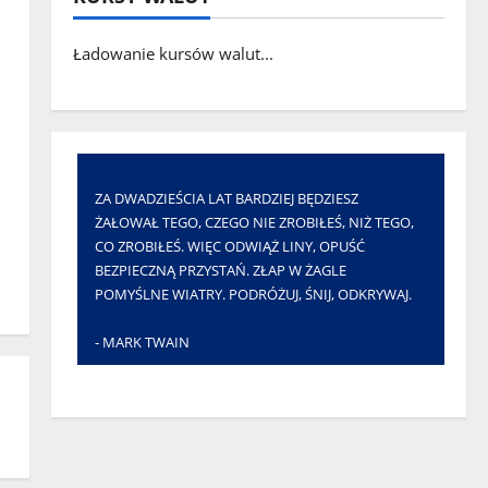
Ładowanie kursów walut...
ZA DWADZIEŚCIA LAT BARDZIEJ BĘDZIESZ
ŻAŁOWAŁ TEGO, CZEGO NIE ZROBIŁEŚ, NIŻ TEGO,
CO ZROBIŁEŚ. WIĘC ODWIĄŻ LINY, OPUŚĆ
BEZPIECZNĄ PRZYSTAŃ. ZŁAP W ŻAGLE
POMYŚLNE WIATRY. PODRÓŻUJ, ŚNIJ, ODKRYWAJ.
- MARK TWAIN