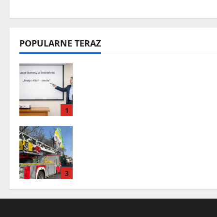
POPULARNE TERAZ
„Środy z KSeF – branże” – cykl
szkoleń informacyjnych w
Urzędzie Skarbowym w
Świebodzinie
1
Zielona Góra: tragiczne
zdarzenie z udziałem balonu na
ogrzane powietrze
3