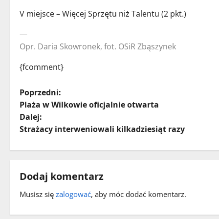
V miejsce – Więcej Sprzętu niż Talentu (2 pkt.)
—
Opr. Daria Skowronek, fot. OSiR Zbąszynek
{fcomment}
Z
Poprzedni:
Plaża w Wilkowie oficjalnie otwarta
o
Dalej:
Strażacy interweniowali kilkadziesiąt razy
b
a
c
Dodaj komentarz
z
Musisz się
zalogować
, aby móc dodać komentarz.