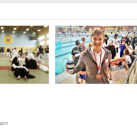
Sukces świebodzińskiej
ędzie się szósta
pływaczki. Po dwóch
narium
brązowych medalach
ich Sztuk i
Mistrzostw Polski Juniorów
ki
przyszedł czas na laury w
 2017
seniorskiej imprezie