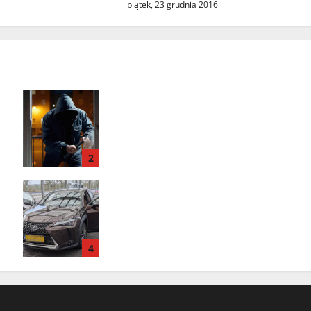
piątek, 23 grudnia 2016
Seria włamań do mieszkań przy
ulicy Lipowej w Świebodzinie.
ŚTBS apeluje o ostrożność
2
Odzyskany skradziony Lexus.
31‑latek zatrzymany na A2 w
Świecku
4