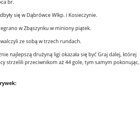
pca br.
dbyły się w Dąbrówce Wlkp. i Kosieczynie.
ozegrano w Zbąszynku w miniony piątek.
 walczyli ze sobą w trzech rundach.
nie najlepszą drużyną ligi okazała się być Graj dalej, której
cy strzelili przeciwnikom aż 44 gole, tym samym pokonując,
grywek: