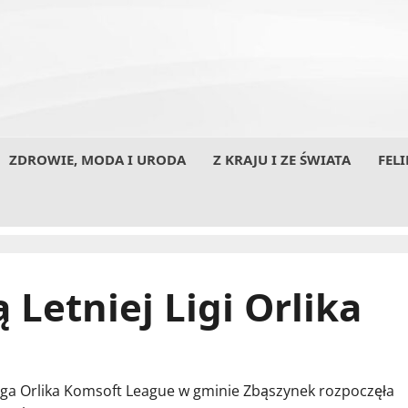
ZDROWIE, MODA I URODA
Z KRAJU I ZE ŚWIATA
FELI
 Letniej Ligi Orlika
Liga Orlika Komsoft League w gminie Zbąszynek rozpoczęła