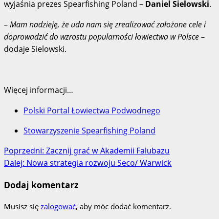
wyjaśnia prezes Spearfishing Poland –
Daniel Sielowski
.
–
Mam nadzieję, że uda nam się zrealizować założone cele i
doprowadzić do wzrostu popularności łowiectwa w Polsce
–
dodaje Sielowski.
Więcej informacji…
Polski Portal Łowiectwa Podwodnego
Stowarzyszenie Spearfishing Poland
Zobacz
Poprzedni:
Zacznij grać w Akademii Falubazu
Dalej:
Nowa strategia rozwoju Seco/ Warwick
wpisy
Dodaj komentarz
Musisz się
zalogować
, aby móc dodać komentarz.