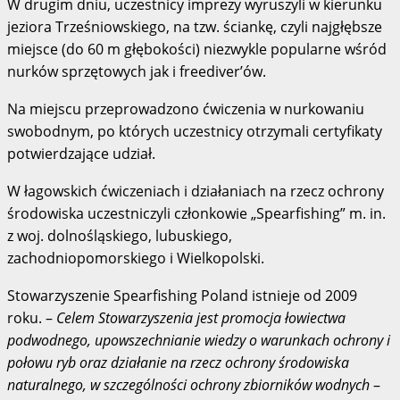
W drugim dniu, uczestnicy imprezy wyruszyli w kierunku
jeziora Trześniowskiego, na tzw. ściankę, czyli najgłębsze
miejsce (do 60 m głębokości) niezwykle popularne wśród
nurków sprzętowych jak i freediver’ów.
Na miejscu przeprowadzono ćwiczenia w nurkowaniu
swobodnym, po których uczestnicy otrzymali certyfikaty
potwierdzające udział.
W łagowskich ćwiczeniach i działaniach na rzecz ochrony
środowiska uczestniczyli członkowie „Spearfishing” m. in.
z woj. dolnośląskiego, lubuskiego,
zachodniopomorskiego i Wielkopolski.
Stowarzyszenie Spearfishing Poland istnieje od 2009
roku. –
Celem Stowarzyszenia jest promocja łowiectwa
podwodnego, upowszechnianie wiedzy o warunkach ochrony i
połowu ryb oraz działanie na rzecz ochrony środowiska
naturalnego, w szczególności ochrony zbiorników wodnych
–