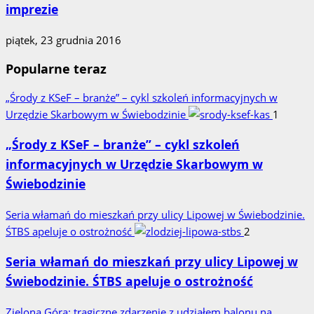
imprezie
piątek, 23 grudnia 2016
Popularne teraz
„Środy z KSeF – branże” – cykl szkoleń informacyjnych w
Urzędzie Skarbowym w Świebodzinie
1
„Środy z KSeF – branże” – cykl szkoleń
informacyjnych w Urzędzie Skarbowym w
Świebodzinie
Seria włamań do mieszkań przy ulicy Lipowej w Świebodzinie.
ŚTBS apeluje o ostrożność
2
Seria włamań do mieszkań przy ulicy Lipowej w
Świebodzinie. ŚTBS apeluje o ostrożność
Zielona Góra: tragiczne zdarzenie z udziałem balonu na