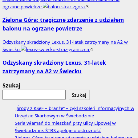
ogrzane powietrze
3
Zielona Góra: tragiczne zdarzenie z udziałem
balonu na ogrzane powietrze
Odzyskany skradziony Lexus. 31‑latek zatrzymany na A2 w
Świecku
4
Odzyskany skradziony Lexus. 31‑latek
zatrzymany na A2 w Świecku
Szukaj
Szukaj
„Środy z KSeF – branże” – cykl szkoleń informacyjnych w
Urzędzie Skarbowym w Świebodzinie
Seria włamań do mieszkań przy ulicy Lipowej w
Świebodzinie. ŚTBS apeluje o ostrożność
Zielona Góra: tragiczne zdarzenie z udziałem balonu na