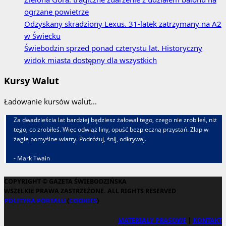
ogrzane powietrze
Odzyskany skradziony Lexus. 31‑latek zatrzymany na A2
w Świecku
Świebodzin sprzed ponad czterystu lat. Historyczny
widok miasta dostępny dla wszystkich
Kursy Walut
Ładowanie kursów walut...
Za dwadzieścia lat bardziej będziesz żałował tego, czego nie zrobiłeś, niż
tego, co zrobiłeś. Więc odwiąż liny, opuść bezpieczną przystań. Złap w
żagle pomyślne wiatry. Podróżuj, śnij, odkrywaj.
- Mark Twain
COPYRIGHT © GAZETA ŚWIEBODZIŃSKA
WSZELKIE PRAWA ZASTRZEŻONE. ALL RIGHTS RESERVED
POLITYKA PORTALU
(
COOKIES
)
MATERIAŁY PRASOWE
|
KONTAKT