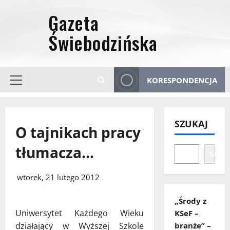
Przejdź
do
treści
KORESPONDENCJA
Menu
główne
SZUKAJ
O tajnikach pracy
tłumacza…
Szuka
wtorek, 21 lutego 2012
„Środy z
Uniwersytet Każdego Wieku
KSeF –
działający w Wyższej Szkole
branże” –