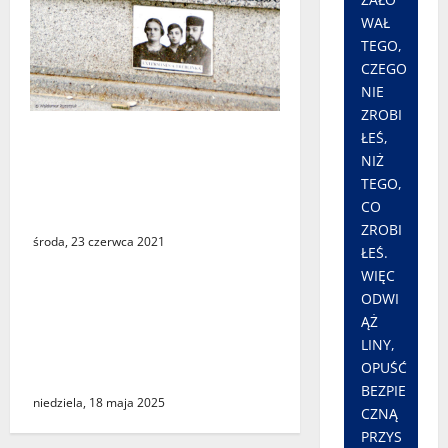
WAŁ
TEGO,
CZEGO
NIE
ZROBI
Uczeń paryskiego
ŁEŚ,
gimnazjum wywalczył
NIŻ
TEGO,
sprostowanie i przeprosiny
CO
od wydawcy podręcznika
ZROBI
środa, 23 czerwca 2021
ŁEŚ.
WIĘC
Szczepienia na Covid-19
ODWI
nieobjęte ubezpieczeniami.
ĄŻ
LINY,
Są traktowane jako
OPUŚĆ
eksperyment medyczny
BEZPIE
niedziela, 18 maja 2025
CZNĄ
PRZYS