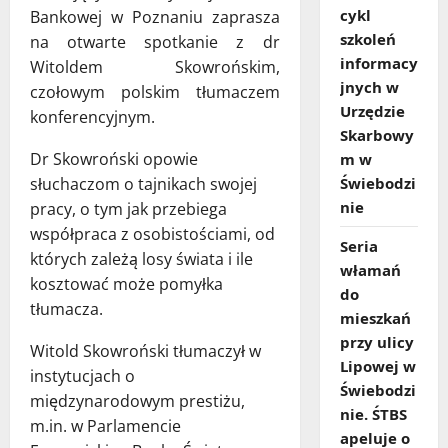
cykl
Bankowej w Poznaniu zaprasza
szkoleń
na otwarte spotkanie z dr
informacy
Witoldem Skowrońskim,
jnych w
czołowym polskim tłumaczem
Urzędzie
konferencyjnym.
Skarbowy
Dr Skowroński opowie
m w
słuchaczom o tajnikach swojej
Świebodzi
nie
pracy, o tym jak przebiega
współpraca z osobistościami, od
Seria
których zależą losy świata i ile
włamań
kosztować może pomyłka
do
tłumacza.
mieszkań
przy ulicy
Witold Skowroński tłumaczył w
Lipowej w
instytucjach o
Świebodzi
międzynarodowym prestiżu,
nie. ŚTBS
m.in. w Parlamencie
apeluje o