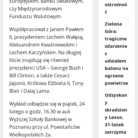
Europejskim, Banku Światowym,
ostrożnoś
czy Międzynarodowym
ć
Funduszu Walutowym.
Zielona
Współpracował z Janem Pawłem
Góra:
II, prezydentem Lechem Wałęsą,
tragiczne
Aleksandrem Kwaśniewskim i
zdarzenie
Lechem Kaczyńskim. Na długiej
z
liście znajdują się również
udziałem
prezydenci USA – George Bush i
balonu na
Bill Clinton, a także Cesarz
ogrzane
Japonii, Królowa Elżbieta II, Tony
powietrze
Blair i Dalaj Lama.
Odzyskan
y
Wykład odbędzie się w piątek, 24
skradzion
lutego o godz. 16.30 w auli
y Lexus.
Wyższej Szkoły Bankowej w
31‑latek
Poznaniu przy ul. Powstańców
zatrzyma
Wielkopolskich 2a.