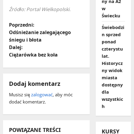
ny na A2
w
Źródło: Portal Wielkopolski.
Świecku
Z
Poprzedni:
Świebodzi
Odśnieżanie zalegającego
n sprzed
o
śniegu i błota
ponad
Dalej:
czterystu
b
Ciężarówka bez koła
lat.
a
Historycz
ny widok
c
miasta
Dodaj komentarz
dostępny
z
dla
Musisz się
zalogować
, aby móc
wszystkic
w
dodać komentarz.
h
p
i
POWIĄZANE TREŚCI
KURSY