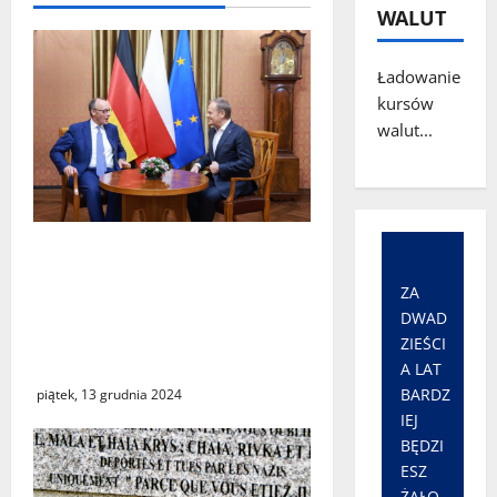
s
WALUT
y
Ładowanie
kursów
walut...
Friedrich Merz może
wpłynąć na poprawę
ZA
stosunków polsko-
DWAD
niemieckich – komentarz
ZIEŚCI
niemieckich mediów
A LAT
BARDZ
piątek, 13 grudnia 2024
IEJ
BĘDZI
ESZ
ŻAŁO