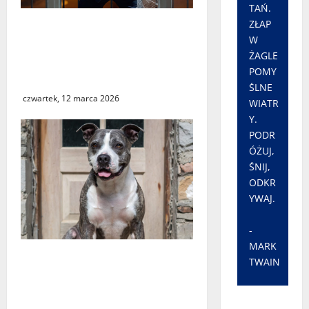
TAŃ.
ZŁAP
Seria włamań do mieszkań
W
przy ulicy Lipowej w
ŻAGLE
Świebodzinie. ŚTBS apeluje
POMY
o ostrożność
ŚLNE
czwartek, 12 marca 2026
WIATR
Y.
PODR
ÓŻUJ,
ŚNIJ,
ODKR
YWAJ.
-
MARK
Śledztwo w sprawie
TWAIN
śmiertelnego pogryzienia
przez psa w Krośnie