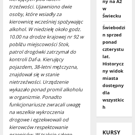
ny na A2
trzeźwości. Ujawniono dwie
w
osoby, które wsiadły za
Świecku
kierownicę wcześniej spożywając
Świebodzi
alkohol. W niedzielę około godz.
n sprzed
10.00 na drodze krajowej nr 92 w
ponad
pobliżu miejscowości Stok,
czterystu
patrol drogówki zatrzymał do
lat.
kontroli Daf-a. Kierujący
Historycz
pojazdem, 38-letni mężczyzna,
ny widok
znajdował się w stanie
miasta
nietrzeźwości. Urządzenie
dostępny
wykazało ponad promil alkoholu
dla
w organizmie. Ponadto
wszystkic
funkcjonariusze zwracali uwagę
h
na wszelkie wykroczenia
drogowe i egzekwowali od
kierowców respektowanie
KURSY
przepisów. W trakcie całego