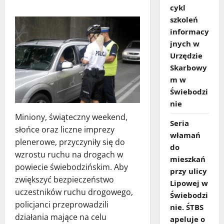
cykl
szkoleń
informacy
jnych w
Urzędzie
Skarbowy
m w
Świebodzi
nie
Miniony, świąteczny weekend,
Seria
słońce oraz liczne imprezy
włamań
plenerowe, przyczyniły się do
do
wzrostu ruchu na drogach w
mieszkań
powiecie świebodzińskim. Aby
przy ulicy
zwiększyć bezpieczeństwo
Lipowej w
uczestników ruchu drogowego,
Świebodzi
policjanci przeprowadzili
nie. ŚTBS
działania mające na celu
apeluje o