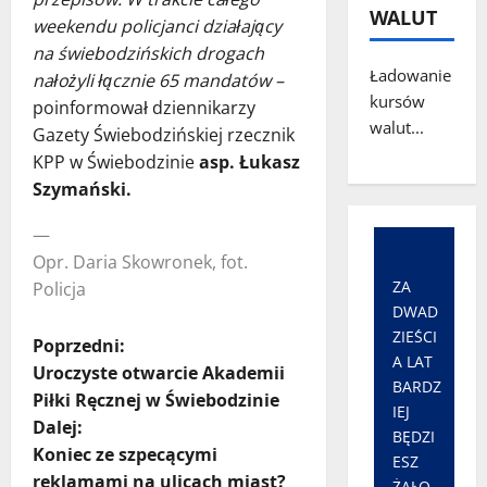
WALUT
weekendu policjanci działający
na świebodzińskich drogach
Ładowanie
nałożyli łącznie 65 mandatów –
kursów
poinformował dziennikarzy
walut...
Gazety Świebodzińskiej rzecznik
KPP w Świebodzinie
asp. Łukasz
Szymański.
—
Opr. Daria Skowronek, fot.
ZA
Policja
DWAD
ZIEŚCI
Z
Poprzedni:
A LAT
Uroczyste otwarcie Akademii
BARDZ
o
Piłki Ręcznej w Świebodzinie
IEJ
Dalej:
b
BĘDZI
Koniec ze szpecącymi
ESZ
reklamami na ulicach miast?
ŻAŁO