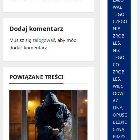
a
WAŁ
c
TEGO,
CZEGO
z
Dodaj komentarz
NIE
ZROBI
w
Musisz się
zalogować
, aby móc
ŁEŚ,
dodać komentarz.
NIŻ
p
TEGO,
i
CO
ZROBI
POWIĄZANE TREŚCI
s
ŁEŚ.
WIĘC
y
ODWI
ĄŻ
LINY,
OPUŚĆ
BEZPIE
CZNĄ
PRZYS