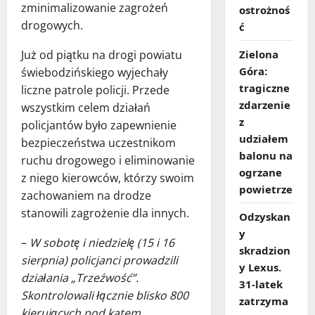
zminimalizowanie zagrożeń
ostrożnoś
drogowych.
ć
Zielona
Już od piątku na drogi powiatu
Góra:
świebodzińskiego wyjechały
tragiczne
liczne patrole policji. Przede
zdarzenie
wszystkim celem działań
z
policjantów było zapewnienie
udziałem
bezpieczeństwa uczestnikom
balonu na
ruchu drogowego i eliminowanie
ogrzane
z niego kierowców, którzy swoim
powietrze
zachowaniem na drodze
stanowili zagrożenie dla innych.
Odzyskan
y
–
W sobotę i niedzielę (15 i 16
skradzion
sierpnia) policjanci prowadzili
y Lexus.
działania „Trzeźwość”.
31‑latek
Skontrolowali łącznie blisko 800
zatrzyma
kierujących pod katem