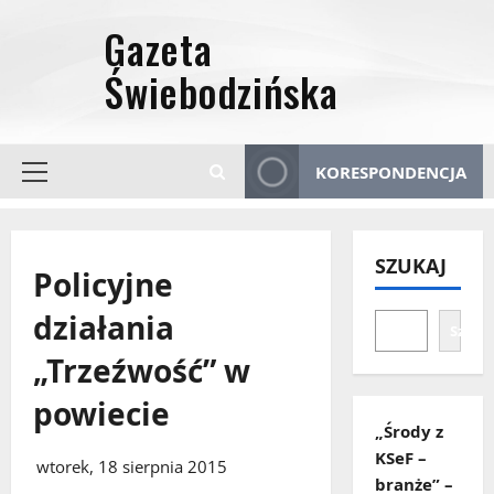
Przejdź
do
treści
KORESPONDENCJA
Menu
główne
SZUKAJ
Policyjne
działania
Szuka
„Trzeźwość” w
powiecie
„Środy z
KSeF –
wtorek, 18 sierpnia 2015
branże” –