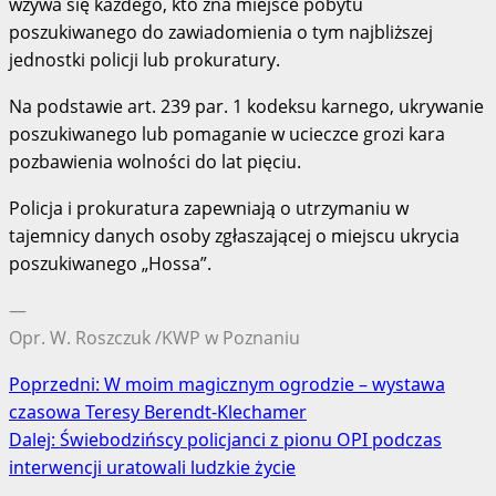
wzywa się każdego, kto zna miejsce pobytu
poszukiwanego do zawiadomienia o tym najbliższej
jednostki policji lub prokuratury.
Na podstawie art. 239 par. 1 kodeksu karnego, ukrywanie
poszukiwanego lub pomaganie w ucieczce grozi kara
pozbawienia wolności do lat pięciu.
Policja i prokuratura zapewniają o utrzymaniu w
tajemnicy danych osoby zgłaszającej o miejscu ukrycia
poszukiwanego „Hossa”.
—
Opr. W. Roszczuk /KWP w Poznaniu
Zobacz
Poprzedni:
W moim magicznym ogrodzie – wystawa
czasowa Teresy Berendt-Klechamer
wpisy
Dalej:
Świebodzińscy policjanci z pionu OPI podczas
interwencji uratowali ludzkie życie