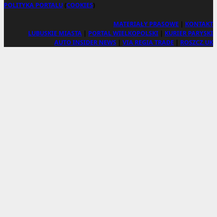
POLITYKA PORTALU
(
COOKIES
)
MATERIAŁY PRASOWE
|
KONTAKT
LUBUSKIE MIASTA
|
PORTAL WIELKOPOLSKI
|
KURIER PARYSKI
AUTO INSIDER NEWS
|
VIA REGIA TRADE
|
ROSZCZ.UK