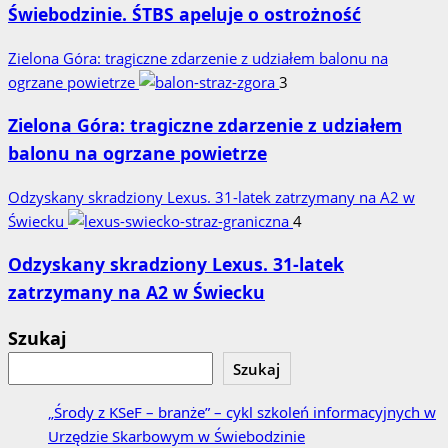
Świebodzinie. ŚTBS apeluje o ostrożność
Zielona Góra: tragiczne zdarzenie z udziałem balonu na
ogrzane powietrze
3
Zielona Góra: tragiczne zdarzenie z udziałem
balonu na ogrzane powietrze
Odzyskany skradziony Lexus. 31‑latek zatrzymany na A2 w
Świecku
4
Odzyskany skradziony Lexus. 31‑latek
zatrzymany na A2 w Świecku
Szukaj
Szukaj
„Środy z KSeF – branże” – cykl szkoleń informacyjnych w
Urzędzie Skarbowym w Świebodzinie