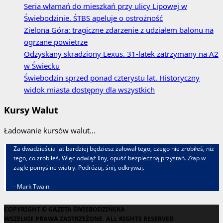
Seria włamań do mieszkań przy ulicy Lipowej w
Świebodzinie. ŚTBS apeluje o ostrożność
Zielona Góra: tragiczne zdarzenie z udziałem balonu na
ogrzane powietrze
Odzyskany skradziony Lexus. 31‑latek zatrzymany na A2
w Świecku
Świebodzin sprzed ponad czterystu lat. Historyczny
widok miasta dostępny dla wszystkich
Kursy Walut
Ładowanie kursów walut...
Za dwadzieścia lat bardziej będziesz żałował tego, czego nie zrobiłeś, niż
tego, co zrobiłeś. Więc odwiąż liny, opuść bezpieczną przystań. Złap w
żagle pomyślne wiatry. Podróżuj, śnij, odkrywaj.
- Mark Twain
COPYRIGHT © GAZETA ŚWIEBODZIŃSKA
WSZELKIE PRAWA ZASTRZEŻONE. ALL RIGHTS RESERVED