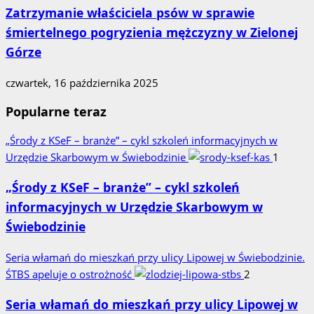
Zatrzymanie właściciela psów w sprawie
śmiertelnego pogryzienia mężczyzny w Zielonej
Górze
czwartek, 16 października 2025
Popularne teraz
„Środy z KSeF – branże” – cykl szkoleń informacyjnych w
Urzędzie Skarbowym w Świebodzinie
1
„Środy z KSeF – branże” – cykl szkoleń
informacyjnych w Urzędzie Skarbowym w
Świebodzinie
Seria włamań do mieszkań przy ulicy Lipowej w Świebodzinie.
ŚTBS apeluje o ostrożność
2
Seria włamań do mieszkań przy ulicy Lipowej w