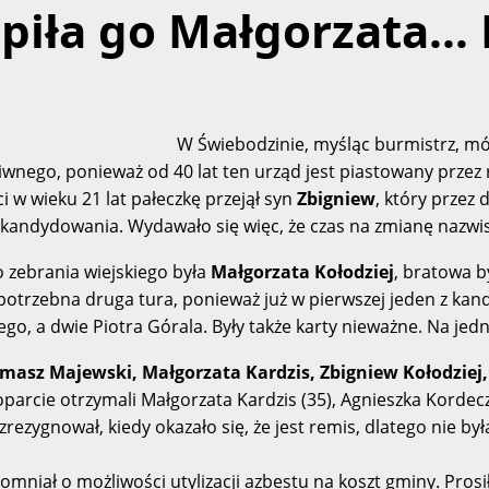
tąpiła go Małgorzata… 
W Świebodzinie, myśląc burmistrz, mów
iwnego, ponieważ od 40 lat ten urząd jest piastowany przez
 w wieku 21 lat pałeczkę przejął syn
Zbigniew
, który przez 
kandydowania. Wydawało się więc, że czas na zmianę nazwisk
 zebrania wiejskiego była
Małgorzata Kołodziej
, bratowa b
potrzebna druga tura, ponieważ już w pierwszej jeden z kan
o, a dwie Piotra Górala. Były także karty nieważne. Na jed
asz Majewski, Małgorzata Kardzis, Zbigniew Kołodziej, 
oparcie otrzymali Małgorzata Kardzis (35), Agnieszka Kordecz
zrezygnował, kiedy okazało się, że jest remis, dlatego nie b
mniał o możliwości utylizacji azbestu na koszt gminy. Prosił