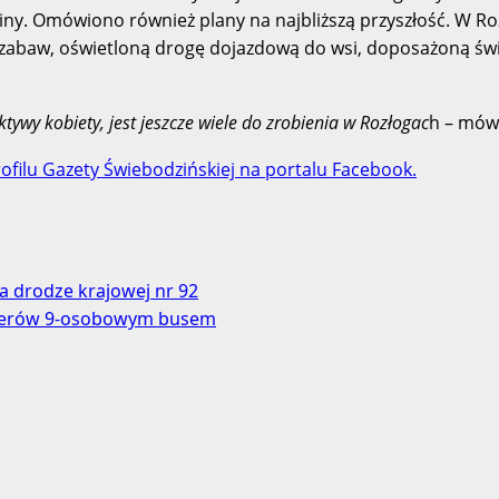
iny. Omówiono również plany na najbliższą przyszłość. W Roz
c zabaw, oświetloną drogę dojazdową do wsi, doposażoną świe
ywy kobiety, jest jeszcze wiele do zrobienia w Rozłogac
h – mówi
ofilu Gazety Świebodzińskiej na portalu Facebook.
 drodze krajowej nr 92
sażerów 9-osobowym busem