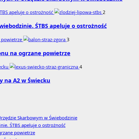
ŚTBS apeluje o ostrożność
2
wiebodzinie. ŚTBS apeluje o ostrożność
e powietrze
3
lonu na ogrzane powietrze
iecku
4
y na A2 w Świecku
w Urzędzie Skarbowym w Świebodzinie
nie. ŚTBS apeluje o ostrożność
grzane powietrze