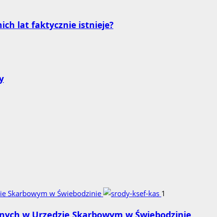
h lat faktycznie istnieje?
y
ędzie Skarbowym w Świebodzinie
1
cyjnych w Urzędzie Skarbowym w Świebodzinie