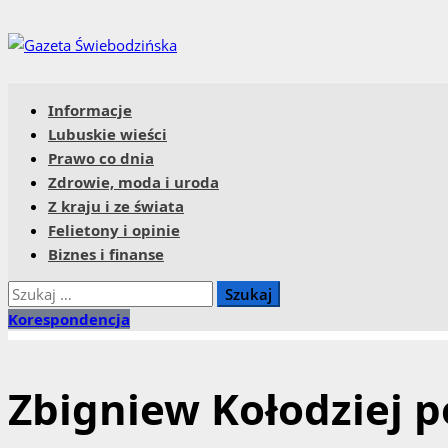
Przejdź
do
treści
Menu
Informacje
główne
Lubuskie wieści
Prawo co dnia
Zdrowie, moda i uroda
Z kraju i ze świata
Felietony i opinie
Biznes i finanse
Szukaj:
Korespondencja
Zbigniew Kołodziej p