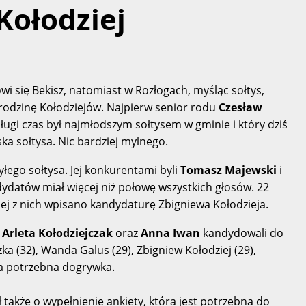
Kołodziej
i się Bekisz, natomiast w Rozłogach, myśląc sołtys,
 rodzinę Kołodziejów. Najpierw senior rodu
Czesław
długi czas był najmłodszym sołtysem w gminie i który dziś
a sołtysa. Nic bardziej mylnego.
yłego sołtysa. Jej konkurentami byli
Tomasz Majewski
i
dydatów miał więcej niż połowę wszystkich głosów. 22
nej z nich wpisano kandydaturę Zbigniewa Kołodzieja.
Arleta Kołodziejczak
oraz
Anna Iwan
kandydowali do
ka (32), Wanda Galus (29), Zbigniew Kołodziej (29),
yła potrzebna dogrywka.
 także o wypełnienie ankiety, która jest potrzebna do