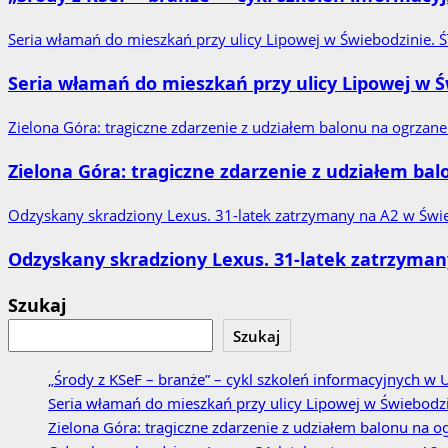
Seria włamań do mieszkań przy ulicy Lipowej w Świebodzinie. 
Seria włamań do mieszkań przy ulicy Lipowej w Ś
Zielona Góra: tragiczne zdarzenie z udziałem balonu na ogrzan
Zielona Góra: tragiczne zdarzenie z udziałem ba
Odzyskany skradziony Lexus. 31‑latek zatrzymany na A2 w Św
Odzyskany skradziony Lexus. 31‑latek zatrzyman
Szukaj
Szukaj
„Środy z KSeF – branże” – cykl szkoleń informacyjnych 
Seria włamań do mieszkań przy ulicy Lipowej w Świebodzi
Zielona Góra: tragiczne zdarzenie z udziałem balonu na o