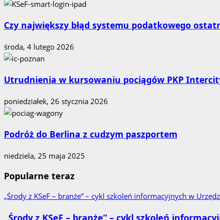
Czy największy błąd systemu podatkowego ostatnic
środa, 4 lutego 2026
Utrudnienia w kursowaniu pociągów PKP Intercit
poniedziałek, 26 stycznia 2026
Podróż do Berlina z cudzym paszportem
niedziela, 25 maja 2025
Popularne teraz
„Środy z KSeF – branże” – cykl szkoleń informacyjnych w Urz
„Środy z KSeF – branże” – cykl szkoleń informa