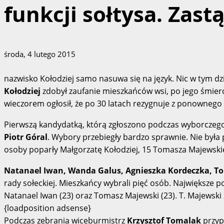
funkcji sołtysa. Zas
środa, 4 lutego 2015
nazwisko Kołodziej samo nasuwa się na język. Nic w tym dz
Kołodziej
zdobył zaufanie mieszkańców wsi, po jego śmierci
wieczorem ogłosił, że po 30 latach rezygnuje z ponownego 
Pierwszą kandydatką, którą zgłoszono podczas wyborczego
Piotr Góral
. Wybory przebiegły bardzo sprawnie. Nie była 
osoby poparły Małgorzatę Kołodziej, 15 Tomasza Majewskieg
Natanael Iwan, Wanda Galus, Agnieszka Kordeczka, Tom
rady sołeckiej. Mieszkańcy wybrali pięć osób. Największe p
Natanael Iwan (23) oraz Tomasz Majewski (23). T. Majewski 
{loadposition adsense}
Podczas zebrania wiceburmistrz
Krzysztof Tomalak
przypo