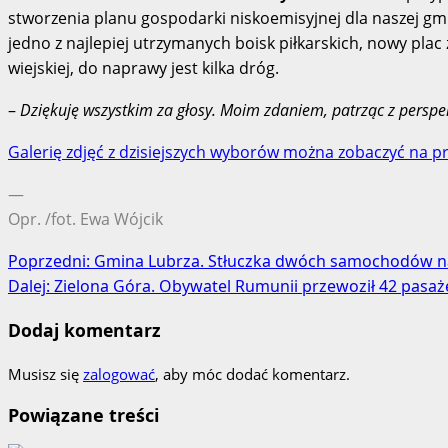
stworzenia planu gospodarki niskoemisyjnej dla naszej gm
jedno z najlepiej utrzymanych boisk piłkarskich, nowy pla
wiejskiej, do naprawy jest kilka dróg.
–
Dziękuję wszystkim za głosy. Moim zdaniem, patrząc z perspekt
Galerię zdjęć z dzisiejszych wyborów można zobaczyć na pr
—
Opr. /fot. Ewa Wójcik
Zobacz
Poprzedni:
Gmina Lubrza. Stłuczka dwóch samochodów na
Dalej:
Zielona Góra. Obywatel Rumunii przewoził 42 pa
wpisy
Dodaj komentarz
Musisz się
zalogować
, aby móc dodać komentarz.
Powiązane treści