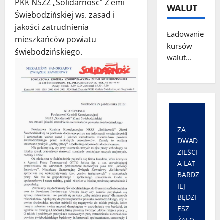
PKK NSZZ „Solidarność” Ziemi
WALUT
Świebodzińskiej ws. zasad i
jakości zatrudnienia
Ładowanie
mieszkańców powiatu
kursów
świebodzińskiego.
walut...
ZA
DWAD
ZIEŚCI
A LAT
BARDZ
IEJ
BĘDZI
ESZ
ŻAŁO