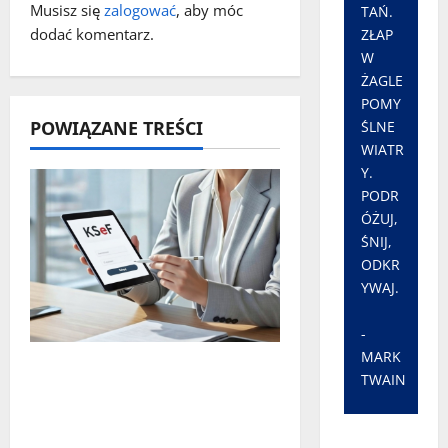
Musisz się
zalogować
, aby móc
TAŃ.
p
dodać komentarz.
ZŁAP
W
i
ŻAGLE
s
POMY
POWIĄZANE TREŚCI
ŚLNE
y
WIATR
Y.
PODR
ÓŻUJ,
ŚNIJ,
ODKR
YWAJ.
-
MARK
Czy największy błąd
TWAIN
systemu podatkowego
ostatnich lat faktycznie
istnieje?