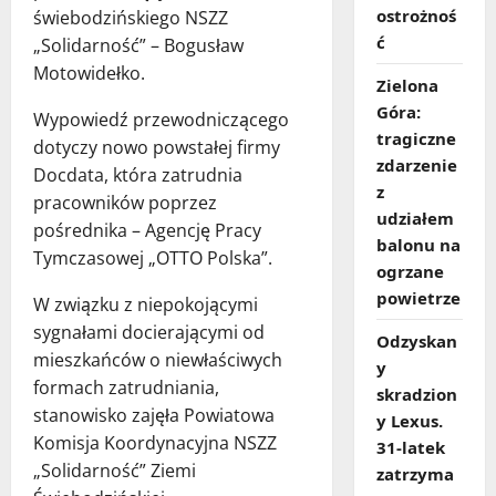
ostrożnoś
świebodzińskiego NSZZ
ć
„Solidarność” – Bogusław
Motowidełko.
Zielona
Góra:
Wypowiedź przewodniczącego
tragiczne
dotyczy nowo powstałej firmy
zdarzenie
Docdata, która zatrudnia
z
pracowników poprzez
udziałem
pośrednika – Agencję Pracy
balonu na
Tymczasowej „OTTO Polska”.
ogrzane
powietrze
W związku z niepokojącymi
sygnałami docierającymi od
Odzyskan
mieszkańców o niewłaściwych
y
formach zatrudniania,
skradzion
stanowisko zajęła Powiatowa
y Lexus.
Komisja Koordynacyjna NSZZ
31‑latek
„Solidarność” Ziemi
zatrzyma