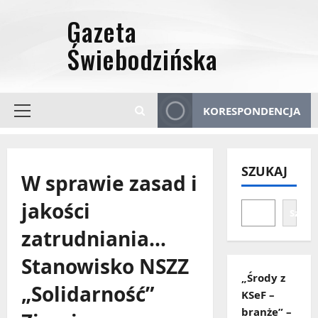
Przejdź
do
treści
KORESPONDENCJA
Menu
główne
SZUKAJ
W sprawie zasad i
jakości
Szuka
zatrudniania…
Stanowisko NSZZ
„Środy z
„Solidarność”
KSeF –
branże” –