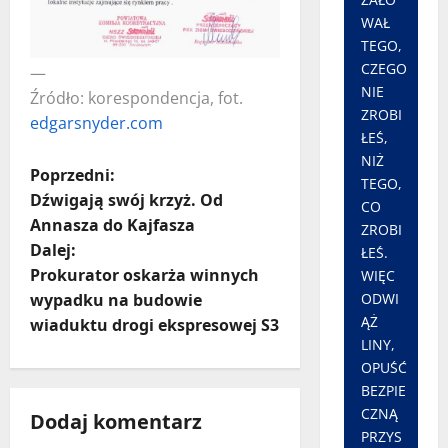
WAŁ
TEGO,
CZEGO
—
NIE
Źródło: korespondencja, fot.
ZROBI
edgarsnyder.com
ŁEŚ,
NIŻ
Z
Poprzedni:
TEGO,
Dźwigają swój krzyż. Od
CO
o
Annasza do Kajfasza
ZROBI
Dalej:
ŁEŚ.
b
Prokurator oskarża winnych
WIĘC
a
ODWI
wypadku na budowie
ĄŻ
wiaduktu drogi ekspresowej S3
c
LINY,
OPUŚĆ
z
BEZPIE
CZNĄ
Dodaj komentarz
w
PRZYS