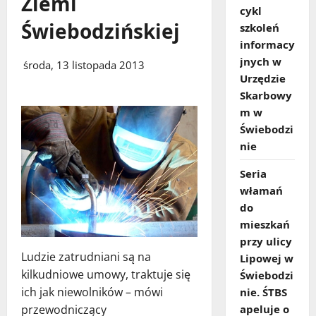
Ziemi
cykl
Świebodzińskiej
szkoleń
informacy
jnych w
środa, 13 listopada 2013
Urzędzie
Skarbowy
m w
Świebodzi
nie
Seria
włamań
do
mieszkań
przy ulicy
Ludzie zatrudniani są na
Lipowej w
kilkudniowe umowy, traktuje się
Świebodzi
ich jak niewolników – mówi
nie. ŚTBS
przewodniczący
apeluje o