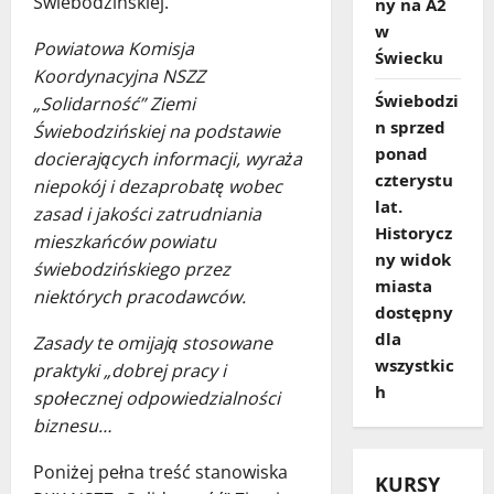
Świebodzińskiej.
ny na A2
w
Powiatowa Komisja
Świecku
Koordynacyjna NSZZ
Świebodzi
„Solidarność” Ziemi
n sprzed
Świebodzińskiej na podstawie
ponad
docierających informacji, wyraża
czterystu
niepokój i dezaprobatę wobec
lat.
zasad i jakości zatrudniania
Historycz
mieszkańców powiatu
ny widok
świebodzińskiego przez
miasta
niektórych pracodawców.
dostępny
dla
Zasady te omijają stosowane
wszystkic
praktyki „dobrej pracy i
h
społecznej odpowiedzialności
biznesu…
Poniżej pełna treść stanowiska
KURSY