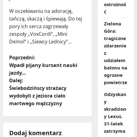
ostrożnoś
W oczekiwaniu na adorację,
ć
tańczą, skaczą i śpiewają. Do tej
Zielona
pory ich serca zagrzewały
Góra:
zespoły „VoxCordi”, „Mini
tragiczne
Demol” i „Siewcy Lednicy”…
zdarzenie
z
Z
Poprzedni:
udziałem
Wpadł pijany kursant nauki
balonu na
o
jazdy…
ogrzane
Dalej:
b
powietrze
Świebodzińscy strażacy
Odzyskan
a
wydobyli z jeziora ciało
y
martwego mężczyzny
c
skradzion
y Lexus.
z
31‑latek
zatrzyma
Dodaj komentarz
w