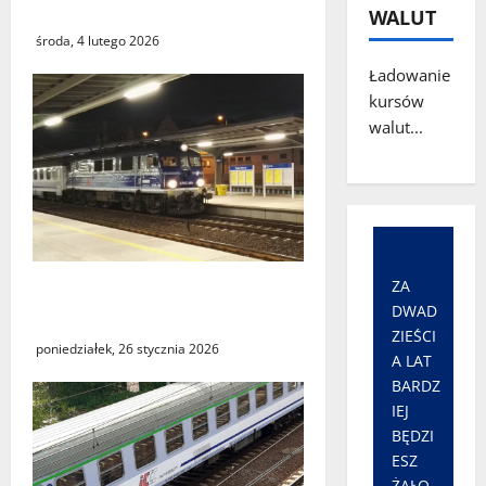
istnieje?
WALUT
środa, 4 lutego 2026
Ładowanie
kursów
walut...
ZA
Utrudnienia w kursowaniu
DWAD
pociągów PKP Intercity
ZIEŚCI
poniedziałek, 26 stycznia 2026
A LAT
BARDZ
IEJ
BĘDZI
ESZ
ŻAŁO