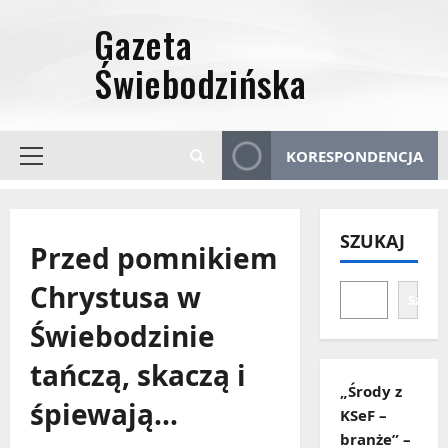
Przejdź
do
treści
KORESPONDENCJA
Menu
główne
SZUKAJ
Przed pomnikiem
Chrystusa w
Szuka
Świebodzinie
tańczą, skaczą i
„Środy z
śpiewają…
KSeF –
branże” –