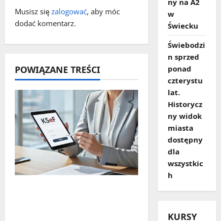
ny na A2
Musisz się
zalogować
, aby móc
w
p
dodać komentarz.
Świecku
i
Świebodzi
s
n sprzed
POWIĄZANE TREŚCI
ponad
y
czterystu
lat.
Historycz
ny widok
miasta
dostępny
dla
wszystkic
h
Czy największy błąd
systemu podatkowego
ostatnich lat faktycznie
KURSY