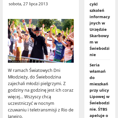
sobota, 27 lipca 2013
cykl
szkoleń
informacy
jnych w
Urzędzie
Skarbowy
m w
Świebodzi
nie
Seria
W ramach Światowych Dni
włamań
Młodzieży, do Świebodzina
do
zajechali młodzi pielgrzymi. Z
mieszkań
godziny na godzinę jest ich coraz
przy ulicy
więcej… Wszyscy chcą
Lipowej w
Świebodzi
uczestniczyć w nocnym
nie. ŚTBS
czuwaniu i teletransmisji z Rio de
apeluje o
Janeiro.