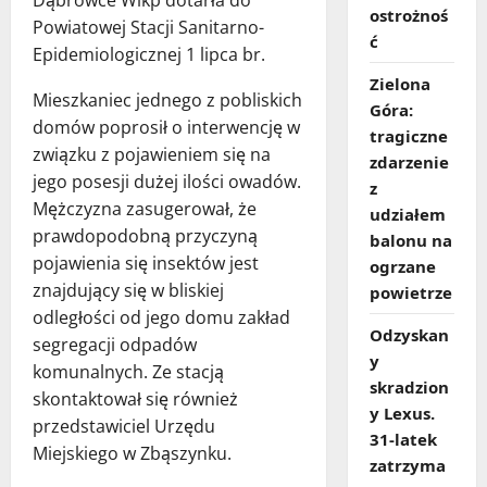
Dąbrówce Wlkp dotarła do
ostrożnoś
Powiatowej Stacji Sanitarno-
ć
Epidemiologicznej 1 lipca br.
Zielona
Mieszkaniec jednego z pobliskich
Góra:
domów poprosił o interwencję w
tragiczne
związku z pojawieniem się na
zdarzenie
jego posesji dużej ilości owadów.
z
Mężczyzna zasugerował, że
udziałem
prawdopodobną przyczyną
balonu na
pojawienia się insektów jest
ogrzane
znajdujący się w bliskiej
powietrze
odległości od jego domu zakład
Odzyskan
segregacji odpadów
y
komunalnych. Ze stacją
skradzion
skontaktował się również
y Lexus.
przedstawiciel Urzędu
31‑latek
Miejskiego w Zbąszynku.
zatrzyma