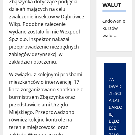
Zbąszynka dotyczące podjęcia
WALUT
działań mających na celu
zwalczenie insektów w Dąbrówce
Ładowanie
Wlkp. Podobne zalecenie
kursów
wydane zostało firmie Wexpool
walut...
Sp.z.o.o. Inspektor nakazał
przeprowadzenie niezbędnych
zabiegów dezynsekcji w
zakładzie i otoczeniu.
W związku z kolejnymi prośbami
ZA
mieszkańców o interwencję, 17
DWAD
lipca zorganizowano spotkanie z
ZIEŚCI
burmistrzem Zbąszynka oraz
A LAT
przedstawicielami Urzędu
BARDZ
Miejskiego. Przeprowadzono
IEJ
również kolejne kontrole na
BĘDZI
terenie miejscowości oraz
ESZ
zakładu Wexpool w celu
ŻAŁO