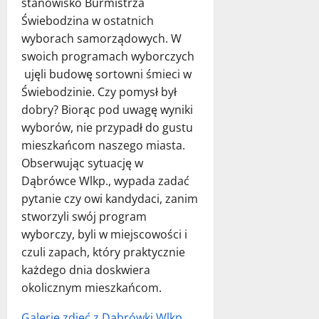
stanowisko Burmistrza
Świebodzina w ostatnich
wyborach samorządowych. W
swoich programach wyborczych
ujęli budowę sortowni śmieci w
Świebodzinie. Czy pomysł był
dobry? Biorąc pod uwagę wyniki
wyborów, nie przypadł do gustu
mieszkańcom naszego miasta.
Obserwując sytuację w
Dąbrówce Wlkp., wypada zadać
pytanie czy owi kandydaci, zanim
stworzyli swój program
wyborczy, byli w miejscowości i
czuli zapach, który praktycznie
każdego dnia doskwiera
okolicznym mieszkańcom.
Galerię zdjęć z Dąbrówki Wlkp.