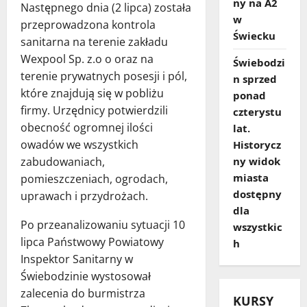
ny na A2
Następnego dnia (2 lipca) została
w
przeprowadzona kontrola
Świecku
sanitarna na terenie zakładu
Wexpool Sp. z.o o oraz na
Świebodzi
terenie prywatnych posesji i pól,
n sprzed
które znajdują się w pobliżu
ponad
firmy. Urzędnicy potwierdzili
czterystu
obecność ogromnej ilości
lat.
owadów we wszystkich
Historycz
ny widok
zabudowaniach,
miasta
pomieszczeniach, ogrodach,
dostępny
uprawach i przydrożach.
dla
Po przeanalizowaniu sytuacji 10
wszystkic
lipca Państwowy Powiatowy
h
Inspektor Sanitarny w
Świebodzinie wystosował
zalecenia do burmistrza
KURSY