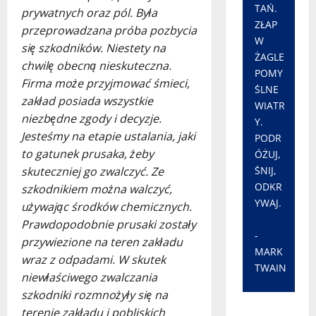
TAŃ.
prywatnych oraz pól. Była
ZŁAP
przeprowadzana próba pozbycia
W
się szkodników. Niestety na
ŻAGLE
chwilę obecną nieskuteczna.
POMY
Firma może przyjmować śmieci,
ŚLNE
zakład posiada wszystkie
WIATR
niezbędne zgody i decyzje.
Y.
Jesteśmy na etapie ustalania, jaki
PODR
to gatunek prusaka, żeby
ÓŻUJ,
ŚNIJ,
skuteczniej go zwalczyć. Ze
ODKR
szkodnikiem można walczyć,
YWAJ.
używając środków chemicznych.
Prawdopodobnie prusaki zostały
-
przywiezione na teren zakładu
MARK
wraz z odpadami. W skutek
TWAIN
niewłaściwego zwalczania
szkodniki rozmnożyły się na
terenie zakładu i pobliskich