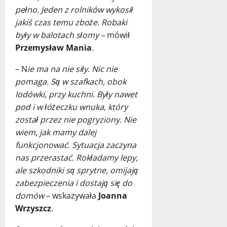
pełno. Jeden z rolników wykosił
jakiś czas temu zboże. Robaki
były w balotach słomy –
mówił
Przemysław Mania
.
– N
ie ma na nie siły. Nic nie
pomaga. Są w szafkach, obok
lodówki, przy kuchni. Były nawet
pod i w łóżeczku wnuka, który
został przez nie pogryziony. Nie
wiem, jak mamy dalej
funkcjonować. Sytuacja zaczyna
nas przerastać. Rokładamy lepy,
ale szkodniki są sprytne, omijają
zabezpieczenia i dostają się do
domów
– wskazywała
Joanna
Wrzyszcz
.