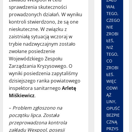
WAŁ
sprawdzenia skuteczności
TEGO,
prowadzonych działań. W wyniku
CZEGO
kontroli stwierdzono, że są one
NIE
nieskuteczne. W związku z
ZROBI
zaistniałą sytuacją wczoraj w
ŁEŚ,
trybie nadzwyczajnym zostało
NIŻ
zwołane posiedzenie
TEGO,
Wojewódzkiego Zespołu
CO
Zarządzania Kryzysowego. O
ZROBI
wyniki posiedzenia zapytaliśmy
ŁEŚ.
dzisiejszego ranka powiatowego
WIĘC
inspektora sanitarnego
Arletę
ODWI
ĄŻ
Miśkiewicz
.
LINY,
–
Problem zgłoszono na
OPUŚĆ
początku lipca. Została
BEZPIE
CZNĄ
przeprowadzona kontrola
PRZYS
zakładu Wexpool, posesji