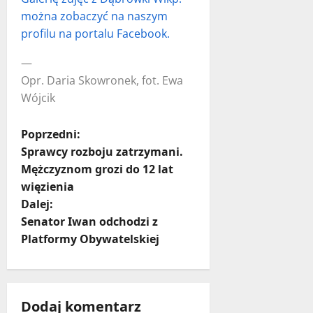
można zobaczyć na naszym
profilu na portalu Facebook.
—
Opr. Daria Skowronek, fot. Ewa
Wójcik
Z
Poprzedni:
Sprawcy rozboju zatrzymani.
o
Mężczyznom grozi do 12 lat
więzienia
b
Dalej:
a
Senator Iwan odchodzi z
Platformy Obywatelskiej
c
z
Dodaj komentarz