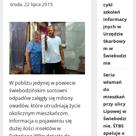
środa, 22 lipca 2015
cykl
szkoleń
informacy
jnych w
Urzędzie
Skarbowy
m w
Świebodzi
nie
Seria
włamań
W pobliżu jedynej w powiecie
do
świebodzińskim sortowni
mieszkań
odpadów zalęgły się miliony
przy ulicy
owadów, które utrudniają życie
Lipowej w
okolicznym mieszkańcom.
Świebodzi
Informacja o pojawieniu się
nie. ŚTBS
dużej ilości insektów w
apeluje o