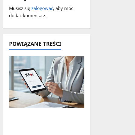
w
Musisz się
zalogować
, aby móc
p
dodać komentarz.
i
s
POWIĄZANE TREŚCI
y
Czy największy błąd
systemu podatkowego
ostatnich lat faktycznie