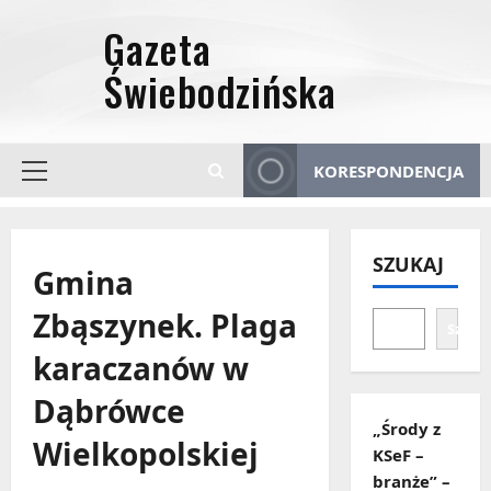
Przejdź
do
treści
KORESPONDENCJA
Menu
główne
SZUKAJ
Gmina
Zbąszynek. Plaga
Szuka
karaczanów w
Dąbrówce
„Środy z
Wielkopolskiej
KSeF –
branże” –