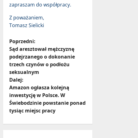
zapraszam do współpracy.
Z poważaniem,
Tomasz Sielicki
Z
Poprzedni:
Sąd aresztował mężczyznę
o
podejrzanego o dokonanie
trzech czynów o podłożu
b
seksualnym
a
Dalej:
Amazon ogłasza kolejną
c
inwestycję w Polsce. W
Świebodzinie powstanie ponad
z
tysiąc miejsc pracy
w
p