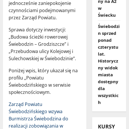
ny na A2
jednocześnie zaniepokojenie
w
czynnościami podejmowanymi
Świecku
przez Zarząd Powiatu.
Świebodzi
Sprawa dotyczy inwestycji:
n sprzed
„Budowa ścieżki rowerowej
ponad
Świebodzin – Grodziszcze” i
czterystu
„Przebudowa ulicy Kolejowej i
lat.
Sulechowskiej w Świebodzinie”.
Historycz
ny widok
Poniżej wpis, który ukazał się na
miasta
profilu „Powiatu
dostępny
Świebodzińskiego w serwisie
dla
społecznościowym.
wszystkic
h
Zarząd Powiatu
Świebodzińskiego wzywa
Burmistrza Świebodzina do
realizacji zobowiązania w
KURSY