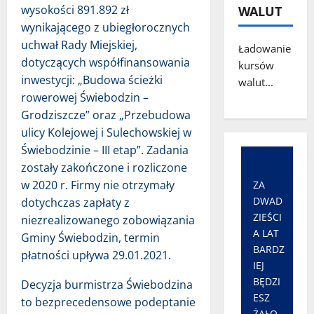
wysokości 891.892 zł
WALUT
wynikającego z ubiegłorocznych
uchwał Rady Miejskiej,
Ładowanie
dotyczących współfinansowania
kursów
inwestycji: „Budowa ścieżki
walut...
rowerowej Świebodzin –
Grodziszcze” oraz „Przebudowa
ulicy Kolejowej i Sulechowskiej w
Świebodzinie – III etap”. Zadania
zostały zakończone i rozliczone
w 2020 r. Firmy nie otrzymały
ZA
DWAD
dotychczas zapłaty z
ZIEŚCI
niezrealizowanego zobowiązania
A LAT
Gminy Świebodzin, termin
BARDZ
płatności upływa 29.01.2021.
IEJ
BĘDZI
Decyzja burmistrza Świebodzina
ESZ
to bezprecedensowe podeptanie
ŻAŁO