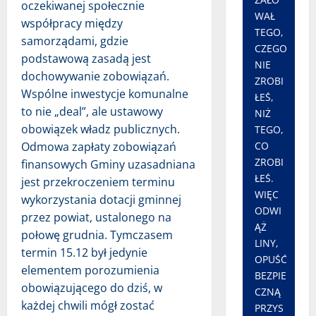
oczekiwanej społecznie
WAŁ
współpracy między
TEGO,
samorządami, gdzie
CZEGO
podstawową zasadą jest
NIE
dochowywanie zobowiązań.
ZROBI
Wspólne inwestycje komunalne
ŁEŚ,
to nie „deal”, ale ustawowy
NIŻ
obowiązek władz publicznych.
TEGO,
Odmowa zapłaty zobowiązań
CO
ZROBI
finansowych Gminy uzasadniana
ŁEŚ.
jest przekroczeniem terminu
WIĘC
wykorzystania dotacji gminnej
ODWI
przez powiat, ustalonego na
ĄŻ
połowę grudnia. Tymczasem
LINY,
termin 15.12 był jedynie
OPUŚĆ
elementem porozumienia
BEZPIE
obowiązującego do dziś, w
CZNĄ
każdej chwili mógł zostać
PRZYS