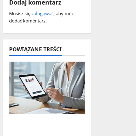
Dodaj komentarz
i
Musisz się
zalogować
, aby móc
s
dodać komentarz.
y
POWIĄZANE TREŚCI
Czy największy błąd
systemu podatkowego