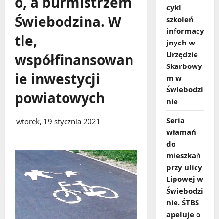
o, a burmistrzem
cykl
Świebodzina. W
szkoleń
informacy
tle,
jnych w
Urzędzie
współfinansowan
Skarbowy
ie inwestycji
m w
Świebodzi
powiatowych
nie
Seria
wtorek, 19 stycznia 2021
włamań
do
mieszkań
przy ulicy
Lipowej w
Świebodzi
nie. ŚTBS
apeluje o