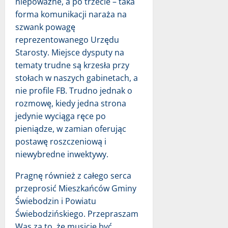
niepoważne, a po trzecie – taka
forma komunikacji naraża na
szwank powagę
reprezentowanego Urzędu
Starosty. Miejsce dysputy na
tematy trudne są krzesła przy
stołach w naszych gabinetach, a
nie profile FB. Trudno jednak o
rozmowę, kiedy jedna strona
jedynie wyciąga ręce po
pieniądze, w zamian oferując
postawę roszczeniową i
niewybredne inwektywy.
Pragnę również z całego serca
przeprosić Mieszkańców Gminy
Świebodzin i Powiatu
Świebodzińskiego. Przepraszam
Was za to, że musicie być