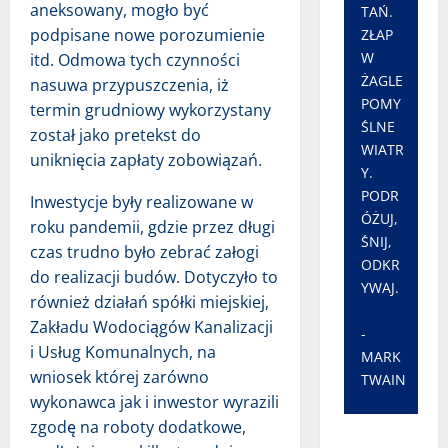
aneksowany, mogło być
TAŃ.
podpisane nowe porozumienie
ZŁAP
W
itd. Odmowa tych czynności
ŻAGLE
nasuwa przypuszczenia, iż
POMY
termin grudniowy wykorzystany
ŚLNE
został jako pretekst do
WIATR
uniknięcia zapłaty zobowiązań.
Y.
PODR
Inwestycje były realizowane w
ÓŻUJ,
roku pandemii, gdzie przez długi
ŚNIJ,
czas trudno było zebrać załogi
ODKR
do realizacji budów. Dotyczyło to
YWAJ.
również działań spółki miejskiej,
Zakładu Wodociągów Kanalizacji
-
i Usług Komunalnych, na
MARK
wniosek której zarówno
TWAIN
wykonawca jak i inwestor wyrazili
zgodę na roboty dodatkowe,