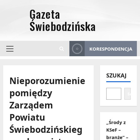
Przejdź
do
treści
KORESPONDENCJA
Menu
główne
SZUKAJ
Nieporozumienie
pomiędzy
Szuka
Zarządem
Powiatu
„Środy z
Świebodzińskieg
KSeF –
branże” –