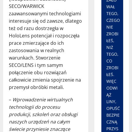
SECO/WARWICK
WAŁ
zaawansowanymi technologiami
TEGO,
CZEGO
interesuje się od zawsze, dlatego
NIE
też od razu dostrzegła w
ZROBI
HoloLens potencjał i rozpoczęła
ŁEŚ,
prace zmierzające do ich
NIŻ
zastosowania w realnych
TEGO,
warunkach. Stworzenie
CO
SECO/LENS i tym samym
ZROBI
połączenie obu rozwiązań
ŁEŚ.
całkowicie zmienia spojrzenie na
WIĘC
przemysł obróbki metali.
ODWI
ĄŻ
–
Wprowadzenie wirtualnych
LINY,
technologii do procesu
OPUŚĆ
produkcji, szkoleń oraz obsługi
BEZPIE
naszych urządzeń na całym
CZNĄ
świecie przyniesie znaczące
PRZYS