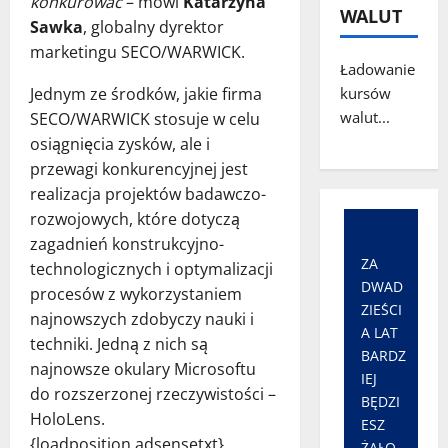
konkurować
– mówi
Katarzyna
WALUT
Sawka
, globalny dyrektor
marketingu SECO/WARWICK.
Ładowanie
Jednym ze środków, jakie firma
kursów
walut...
SECO/WARWICK stosuje w celu
osiągnięcia zysków, ale i
przewagi konkurencyjnej jest
realizacja projektów badawczo-
rozwojowych, które dotyczą
zagadnień konstrukcyjno-
ZA
technologicznych i optymalizacji
DWAD
procesów z wykorzystaniem
ZIEŚCI
najnowszych zdobyczy nauki i
A LAT
techniki. Jedną z nich są
BARDZ
najnowsze okulary Microsoftu
IEJ
do rozszerzonej rzeczywistości –
BĘDZI
HoloLens.
ESZ
{loadposition adsensetxt}
ŻAŁO