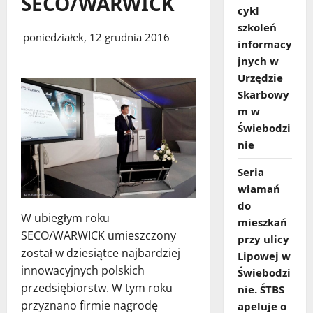
SECO/WARWICK
cykl
szkoleń
poniedziałek, 12 grudnia 2016
informacy
jnych w
Urzędzie
Skarbowy
m w
Świebodzi
nie
Seria
włamań
do
W ubiegłym roku
mieszkań
SECO/WARWICK umieszczony
przy ulicy
został w dziesiątce najbardziej
Lipowej w
innowacyjnych polskich
Świebodzi
przedsiębiorstw. W tym roku
nie. ŚTBS
przyznano firmie nagrodę
apeluje o