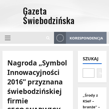
Przejdź
do
treści
KORESPONDENCJA
Menu
główne
SZUKAJ
Nagroda „Symbol
Innowacyjności
Szuka
2016” przyznana
świebodzińskiej
„Środy z
firmie
KSeF –
branże” –