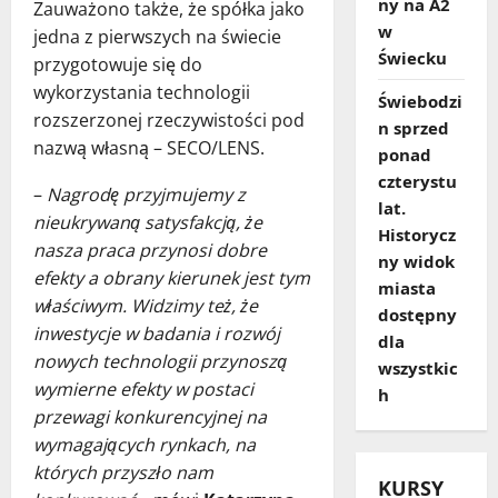
ny na A2
Zauważono także, że spółka jako
w
jedna z pierwszych na świecie
Świecku
przygotowuje się do
wykorzystania technologii
Świebodzi
rozszerzonej rzeczywistości pod
n sprzed
nazwą własną – SECO/LENS.
ponad
czterystu
–
Nagrodę przyjmujemy z
lat.
nieukrywaną satysfakcją, że
Historycz
nasza praca przynosi dobre
ny widok
efekty a obrany kierunek jest tym
miasta
właściwym. Widzimy też, że
dostępny
inwestycje w badania i rozwój
dla
nowych technologii przynoszą
wszystkic
wymierne efekty w postaci
h
przewagi konkurencyjnej na
wymagających rynkach, na
których przyszło nam
KURSY