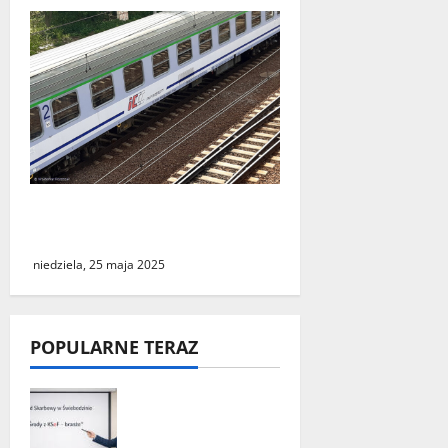
Podróż do Berlina z cudzym
paszportem
niedziela, 25 maja 2025
POPULARNE TERAZ
„Środy z KSeF –
branże” – cykl
szkoleń