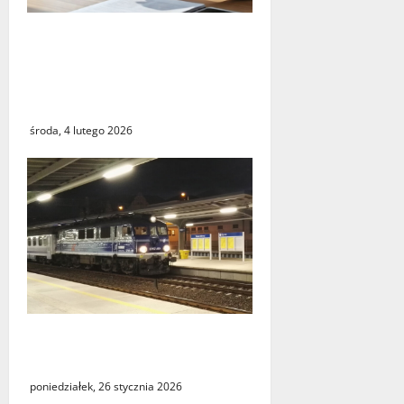
Czy największy błąd
systemu podatkowego
ostatnich lat faktycznie
istnieje?
środa, 4 lutego 2026
Utrudnienia w kursowaniu
pociągów PKP Intercity
poniedziałek, 26 stycznia 2026