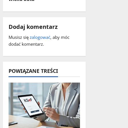
z
w
Dodaj komentarz
p
Musisz się
zalogować
, aby móc
dodać komentarz.
i
s
y
POWIĄZANE TREŚCI