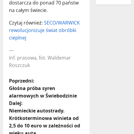
dostarcza do ponad 70 państw
na całym świecie.
Czytaj również:
SECO/WARWICK
rewolucjonizuje świat obróbki
cieplnej
—
Inf. prasowa, fot. Waldemar
Roszczuk
Z
Poprzedni:
Głośna próba syren
o
alarmowych w Świebodzinie
Dalej:
b
Niemieckie autostrady.
a
Krótkoterminowa winieta od
2,5 do 10 euro w zależności od
c
wieku auta