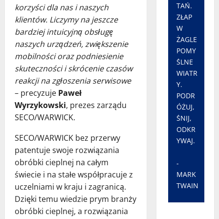
TAŃ.
korzyści dla nas i naszych
ZŁAP
klientów. Liczymy na jeszcze
W
bardziej intuicyjną obsługę
ŻAGLE
naszych urządzeń, zwiększenie
POMY
mobilności oraz podniesienie
ŚLNE
skuteczności i skrócenie czasów
WIATR
reakcji na zgłoszenia serwisowe
Y.
– precyzuje
Paweł
PODR
Wyrzykowski
, prezes zarządu
ÓŻUJ,
SECO/WARWICK.
ŚNIJ,
ODKR
SECO/WARWICK bez przerwy
YWAJ.
patentuje swoje rozwiązania
obróbki cieplnej na całym
-
świecie i na stałe współpracuje z
MARK
TWAIN
uczelniami w kraju i zagranicą.
Dzięki temu wiedzie prym branży
obróbki cieplnej, a rozwiązania