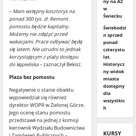
ny na A2
w
–
Mam wstępny kosztorys na
Świecku
ponad 300 tys. zł. Remont
pomostu będzie kapitalny.
Świebodzi
Możemy nie zdążyć przed
n sprzed
wakacjami. Prace odbywać będą
ponad
się latem. Nie utrudni to jednak
czterystu
korzystającym z plaży dostępu
lat.
Historycz
do kąpieliska
– zaznaczył Bekisz.
ny widok
Plaża bez pomostu
miasta
dostępny
Negatywnie o stanie obiektu
dla
wypowiedział się również
wszystkic
dyrektor WOPR w Zielonej Górze.
h
Jego ocenę stanu pomostu
przedstawił na jednej z komisji
kierownik Wydziału Budownictwa
KURSY
i Zamówień Publicznych –