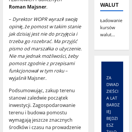
WALUT
Roman Majsner
.
–
Dyrektor WOPR wyraził swoją
Ładowanie
opinię, że pomost w takim stanie
kursów
jak dzisiaj jest nie do przyjęcia i
walut...
trzeba go rozebrać. Ma przyjść
pismo od marszałka o użyczenie.
Nie ma jednak możliwości, żeby
pomost zgodnie z przepisami
funkcjonował w tym roku
–
ZA
wyjaśnił Majsner.
DWAD
Podsumowując, zakup terenu
ZIEŚCI
stanowi zaledwie początek
A LAT
BARDZ
inwestycji. Zagospodarowanie
IEJ
terenu i budowa pomostu
BĘDZI
wymagają jeszcze znacznych
ESZ
środków i czasu na prowadzenie
ŻAŁO