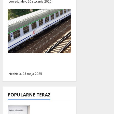
poniedziałek, 26 stycznia 2026
Podróż do Berlina z cudzym
paszportem
niedziela, 25 maja 2025
POPULARNE TERAZ
„Środy z KSeF –
branże” – cykl