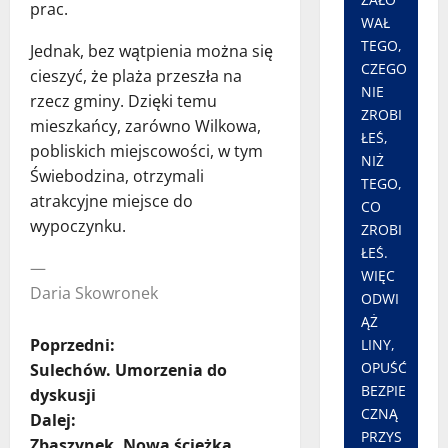
prac.
WAŁ
TEGO,
Jednak, bez wątpienia można się
CZEGO
cieszyć, że plaża przeszła na
NIE
rzecz gminy. Dzięki temu
ZROBI
mieszkańcy, zarówno Wilkowa,
ŁEŚ,
pobliskich miejscowości, w tym
NIŻ
Świebodzina, otrzymali
TEGO,
atrakcyjne miejsce do
CO
wypoczynku.
ZROBI
ŁEŚ.
—
WIĘC
Daria Skowronek
ODWI
ĄŻ
Z
Poprzedni:
LINY,
OPUŚĆ
Sulechów. Umorzenia do
o
BEZPIE
dyskusji
CZNĄ
Dalej:
b
PRZYS
Zbąszynek. Nowa ścieżka