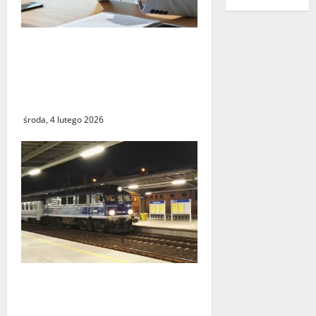
Czy największy błąd
systemu podatkowego
ostatnich lat faktycznie
istnieje?
środa, 4 lutego 2026
Utrudnienia w kursowaniu
pociągów PKP Intercity