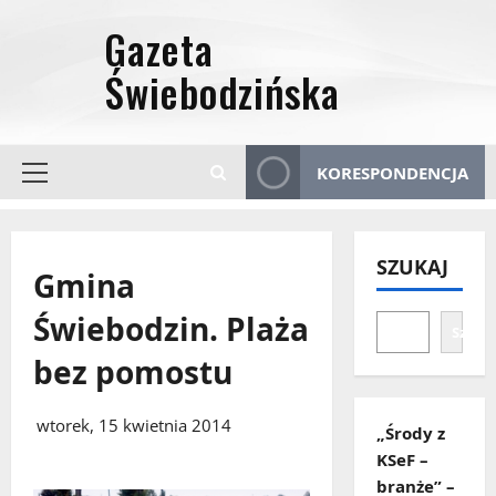
Przejdź
do
treści
KORESPONDENCJA
Menu
główne
SZUKAJ
Gmina
Świebodzin. Plaża
Szuka
bez pomostu
wtorek, 15 kwietnia 2014
„Środy z
KSeF –
branże” –