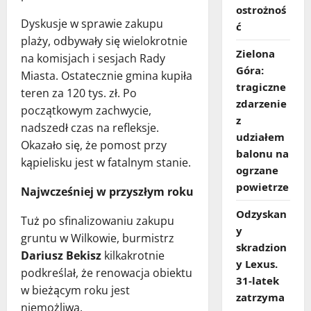
ostrożnoś
Dyskusje w sprawie zakupu
ć
plaży, odbywały się wielokrotnie
Zielona
na komisjach i sesjach Rady
Góra:
Miasta. Ostatecznie gmina kupiła
tragiczne
teren za 120 tys. zł. Po
zdarzenie
początkowym zachwycie,
z
nadszedł czas na refleksje.
udziałem
Okazało się, że pomost przy
balonu na
kąpielisku jest w fatalnym stanie.
ogrzane
powietrze
Najwcześniej w przyszłym roku
Odzyskan
Tuż po sfinalizowaniu zakupu
y
gruntu w Wilkowie, burmistrz
skradzion
Dariusz Bekisz
kilkakrotnie
y Lexus.
podkreślał, że renowacja obiektu
31‑latek
w bieżącym roku jest
zatrzyma
niemożliwa.