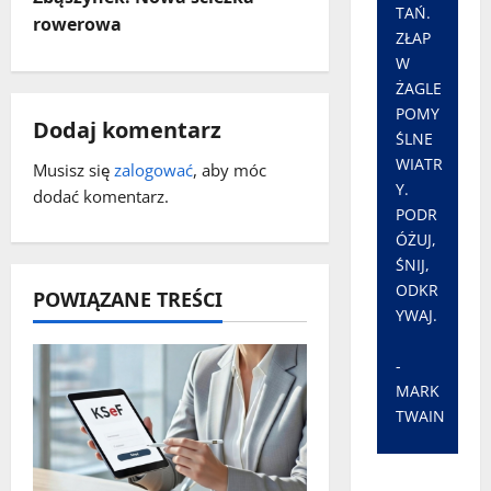
TAŃ.
a
rowerowa
ZŁAP
W
c
ŻAGLE
POMY
z
Dodaj komentarz
ŚLNE
w
WIATR
Musisz się
zalogować
, aby móc
Y.
dodać komentarz.
p
PODR
ÓŻUJ,
i
ŚNIJ,
ODKR
POWIĄZANE TREŚCI
s
YWAJ.
y
-
MARK
TWAIN