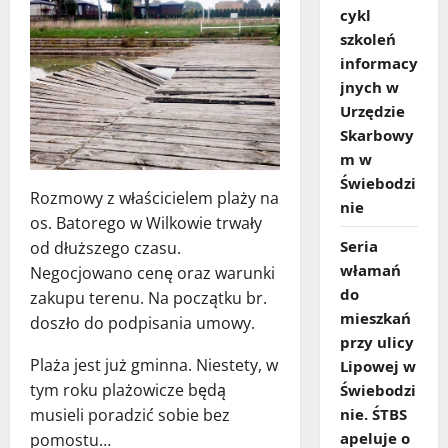
cykl
szkoleń
informacy
jnych w
Urzędzie
Skarbowy
m w
Świebodzi
Rozmowy z właścicielem plaży na
nie
os. Batorego w Wilkowie trwały
Seria
od dłuższego czasu.
włamań
Negocjowano cenę oraz warunki
do
zakupu terenu. Na początku br.
mieszkań
doszło do podpisania umowy.
przy ulicy
Plaża jest już gminna. Niestety, w
Lipowej w
tym roku plażowicze będą
Świebodzi
nie. ŚTBS
musieli poradzić sobie bez
apeluje o
pomostu…