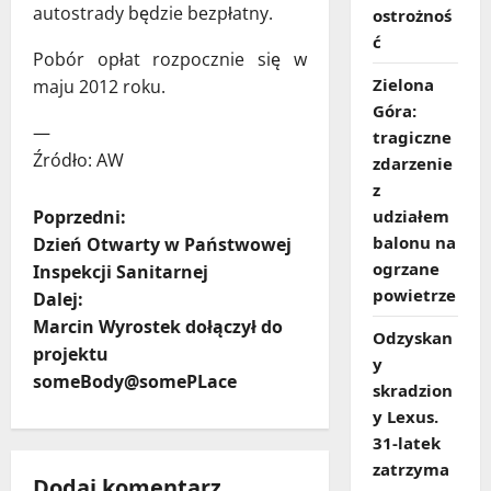
autostrady będzie bezpłatny.
ostrożnoś
ć
Pobór opłat rozpocznie się w
Zielona
maju 2012 roku.
Góra:
—
tragiczne
Źródło: AW
zdarzenie
z
Z
Poprzedni:
udziałem
balonu na
Dzień Otwarty w Państwowej
o
ogrzane
Inspekcji Sanitarnej
powietrze
Dalej:
b
Marcin Wyrostek dołączył do
Odzyskan
a
projektu
y
someBody@somePLace
skradzion
c
y Lexus.
31‑latek
z
zatrzyma
Dodaj komentarz