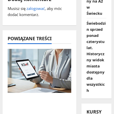
w
ny na A2
w
Musisz się
zalogować
, aby móc
p
Świecku
dodać komentarz.
i
Świebodzi
n sprzed
s
ponad
POWIĄZANE TREŚCI
czterystu
y
lat.
Historycz
ny widok
miasta
dostępny
dla
wszystkic
h
Czy największy błąd
systemu podatkowego
KURSY
ostatnich lat faktycznie