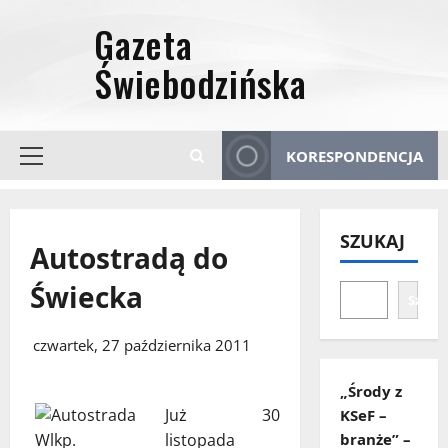
Przejdź
do
treści
KORESPONDENCJA
Menu
główne
SZUKAJ
Autostradą do
Świecka
Szuka
czwartek, 27 października 2011
„Środy z
Już 30
KSeF –
listopada
branże” –