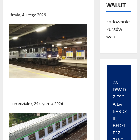
WALUT
istnieje?
środa, 4 lutego 2026
Ładowanie
kursów
walut...
ZA
Utrudnienia w kursowaniu
DWAD
pociągów PKP Intercity
ZIEŚCI
poniedziałek, 26 stycznia 2026
A LAT
BARDZ
IEJ
BĘDZI
ESZ
ŻAŁO