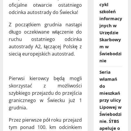
cykl
oficjalne otwarcie ostatniego
szkoleń
odcinka autostrady do Świecka!
informacy
Z początkiem grudnia nastąpi
jnych w
długo oczekiwane włączenie do
Urzędzie
ruchu ostatniego odcinka
Skarbowy
autostrady A2, łączącej Polskę z
m w
siecią europejskich autostrad.
Świebodzi
nie
Seria
Pierwsi kierowcy będą mogli
włamań
skorzystać z możliwości
do
szybkiego przejazdu do przejścia
mieszkań
granicznego w Świecku już 1
przy ulicy
Lipowej w
grudnia.
Świebodzi
Przez pierwsze pół roku przejazd
nie. ŚTBS
tym ponad 100. km odcinkiem
apeluje o