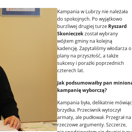
Kampania w Lubrzy nie należała
do spokojnych. Po wyjątkowo
burzliwej drugiej turze
Ryszard
Skonieczek
został wybrany
wójtem gminy na kolejną
kadencję. Zapytaliśmy włodarza o
plany na przyszłość, a także
sukcesy i porażki poprzednich
czterech lat.
Jak podsumowałby pan minion
kampanię wyborczą?
Kampania była, delikatnie mówiąc
brzydka. Przeciwnik wytoczył
armaty, ale pudłował. Przegrał na
rzeczowe argumenty. Szczerze,