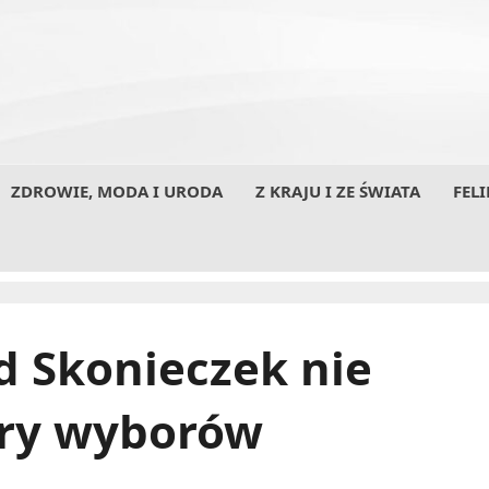
ZDROWIE, MODA I URODA
Z KRAJU I ZE ŚWIATA
FELI
d Skonieczek nie
tury wyborów