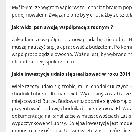
Myślałem, że wygram w pierwszej, chociaż brałem pop
podejmowałem. Związane one były chociażby ze szkołam
Jak widzi pan swoją współpracę z radnymi?
Zakładam, że współpraca z nową radą będzie dobra. Ni
muszą nauczyć się, jak pracować z budżetem. Po komisj
współpraca będzie owocna. Ważne jest, by wybrane na
dla dobra całej społeczności.
Jakie inwestycje udało się zrealizować w roku 2014 
Wiele rzeczy udało się zrobić, m. in. chodnik Buczyna 
chodnik Lubrza – Romanówek. Wykonany został także r
miejscowości Bucze. Budowa rozpocznie się wiosną, 
przygotować budowę chodnika i parkingów na Pl. Wdz
dokumentacja na kanalizację w miejscowościach Laski
wypoczynkowe w Lubrzy. Kolejną inwestycją jest moder
pomostu przy ośrodku Uniwersytetu Zielonogórskiego.