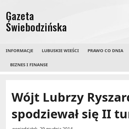
Przejdź
do
treści
INFORMACJE
LUBUSKIE WIEŚCI
PRAWO CO DNIA
BIZNES I FINANSE
Wójt Lubrzy Ryszar
spodziewał się II 
poniedziałek, 29 grudnia 2014