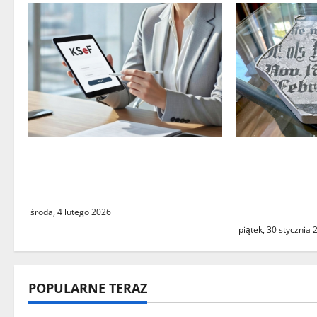
i
s
y
Czy największy błąd systemu
Powrót fragm
podatkowego ostatnich lat
Letschin do 
faktycznie istnieje?
historyczny
medialną bu
środa, 4 lutego 2026
piątek, 30 stycznia
POPULARNE TERAZ