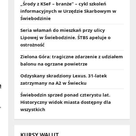
„Środy z KSeF – branże” – cykl szkoleń
informacyjnych w Urzędzie Skarbowym w
Świebodzinie
Seria włamań do mieszkań przy ulicy
Lipowej w Świebodzinie. ŚTBS apeluje o
ostrożność
Zielona Góra: tragiczne zdarzenie z udziałem
balonu na ogrzane powietrze
Odzyskany skradziony Lexus. 31‑latek
zatrzymany na A2 w Świecku
ą
Świebodzin sprzed ponad czterystu lat.
Historyczny widok miasta dostępny dla
,
wszystkich
KURSY WALUT