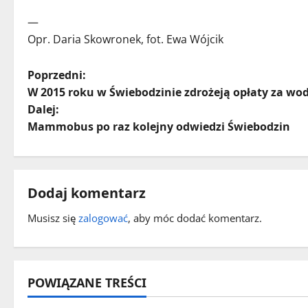
—
Opr. Daria Skowronek, fot. Ewa Wójcik
Z
Poprzedni:
W 2015 roku w Świebodzinie zdrożeją opłaty za w
o
Dalej:
Mammobus po raz kolejny odwiedzi Świebodzin
b
a
c
Dodaj komentarz
z
Musisz się
zalogować
, aby móc dodać komentarz.
w
p
POWIĄZANE TREŚCI