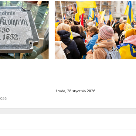
entu tablicy z
Świebodzin może stać się
Kostrzyna. Między
nowym domem dla tysięcy
m gestem, a
Ukraińców
rzą
środa, 28 stycznia 2026
 2026