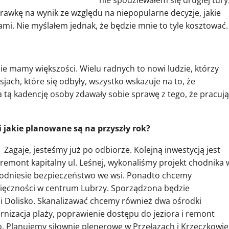
nie spodziewałem się drugiej tury
rawkę na wynik ze względu na niepopularne decyzje, jakie
i. Nie myślałem jednak, że będzie mnie to tyle kosztować.
e mamy większości. Wielu radnych to nowi ludzie, którzy
ach, które się odbyły, wszystko wskazuje na to, że
 tą kadencję osoby zdawały sobie sprawę z tego, że pracują
i jakie planowane są na przyszły rok?
– Zagaje, jesteśmy już po odbiorze. Kolejną inwestycją jest
emont kapitalny ul. Leśnej, wykonaliśmy projekt chodnika 
podniesie bezpieczeństwo we wsi. Ponadto chcemy
ięczności w centrum Lubrzy. Sporządzona będzie
 i Dolisko. Skanalizawać chcemy również dwa ośrodki
nizacja plaży, poprawienie dostępu do jeziora i remont
 Planujemy siłownie plenerowe w Przełazach i Krzeczkowie