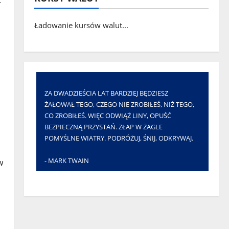
.
Ładowanie kursów walut...
ZA DWADZIEŚCIA LAT BARDZIEJ BĘDZIESZ
ŻAŁOWAŁ TEGO, CZEGO NIE ZROBIŁEŚ, NIŻ TEGO,
CO ZROBIŁEŚ. WIĘC ODWIĄŻ LINY, OPUŚĆ
BEZPIECZNĄ PRZYSTAŃ. ZŁAP W ŻAGLE
POMYŚLNE WIATRY. PODRÓŻUJ, ŚNIJ, ODKRYWAJ.
- MARK TWAIN
w