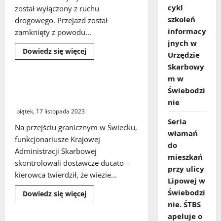
cykl
został wyłączony z ruchu
szkoleń
drogowego. Przejazd został
informacy
zamknięty z powodu...
jnych w
Dowiedz
Dowiedz się więcej
Urzędzie
się
więcej
Skarbowy
o
Zielona
m w
Góra.
Kradzione motocykle i rowery
Świebodzi
Wiadukt
zamiast pomocy humanitarnej
na
nie
ulicy
piątek, 17 listopada 2023
Zjednoczenia
został
Seria
wyłączony
Na przejściu granicznym w Świecku,
włamań
z
funkcjonariusze Krajowej
ruchu
do
drogowego
Administracji Skarbowej
mieszkań
skontrolowali dostawcze ducato –
przy ulicy
kierowca twierdził, że wiezie...
Lipowej w
Świebodzi
Dowiedz
Dowiedz się więcej
się
nie. ŚTBS
więcej
o
apeluje o
Kradzione