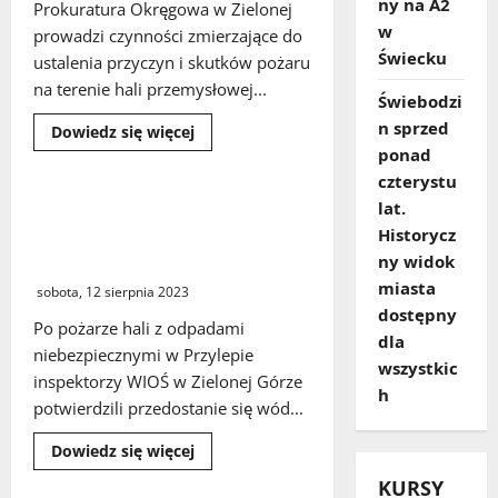
ny na A2
Prokuratura Okręgowa w Zielonej
w
prowadzi czynności zmierzające do
Świecku
ustalenia przyczyn i skutków pożaru
na terenie hali przemysłowej...
Świebodzi
n sprzed
Dowiedz
Dowiedz się więcej
się
ponad
więcej
o
czterystu
Czynności
lat.
prokuratorskie
Zielona Góra. Zanieczyszczenie
w
Historycz
rzeki Gęśnik wodami
sprawie
pożaru
pogaśniczymi
ny widok
hali
przemysłowej
miasta
sobota, 12 sierpnia 2023
w
dostępny
Przylepie
Po pożarze hali z odpadami
dla
niebezpiecznymi w Przylepie
wszystkic
inspektorzy WIOŚ w Zielonej Górze
h
potwierdzili przedostanie się wód...
Dowiedz
Dowiedz się więcej
się
więcej
KURSY
o