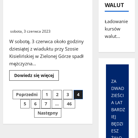
Zielona
WALUT
Góra.
Zielona Góra. Mężczyzna spadł
Zanieczyszczenie
z wiaduktu ponosząc śmierć
rzeki
Gęśnik
Ładowanie
na miejscu
wodami
kursów
pogaśniczymi
sobota, 3 czerwca 2023
walut...
W sobotę, 3 czerwca około godziny
dziesiątej z wiaduktu przy Szosie
Kisielińskiej w Zielonej Górze spadł
mężczyzna...
Dowiedz
Dowiedz się więcej
się
ZA
więcej
o
DWAD
Zielona
Stronicowanie
Poprzedni
1
2
3
4
ZIEŚCI
Góra.
Mężczyzna
A LAT
5
6
7
…
46
spadł
wpisów
z
BARDZ
Następny
wiaduktu
IEJ
ponosząc
śmierć
BĘDZI
na
ESZ
miejscu
ŻAŁO