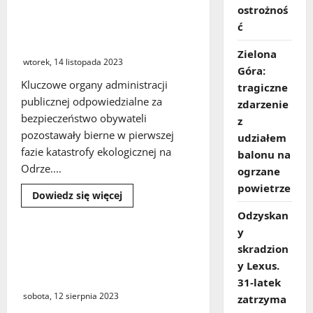
motocykle
ostrożnoś
Katastrofa ekologiczna na
i
ć
Odrze. Najnowszy raport
rowery
zamiast
Najwyższej Izby Kontroli
pomocy
Zielona
humanitarnej
wtorek, 14 listopada 2023
Góra:
Kluczowe organy administracji
tragiczne
publicznej odpowiedzialne za
zdarzenie
bezpieczeństwo obywateli
z
pozostawały bierne w pierwszej
udziałem
fazie katastrofy ekologicznej na
balonu na
Odrze....
ogrzane
powietrze
Dowiedz
Dowiedz się więcej
się
więcej
Odzyskan
o
y
Katastrofa
ekologiczna
Czynności prokuratorskie w
skradzion
na
sprawie pożaru hali
Odrze.
y Lexus.
Najnowszy
przemysłowej w Przylepie
31‑latek
raport
Najwyższej
sobota, 12 sierpnia 2023
zatrzyma
Izby
Kontroli