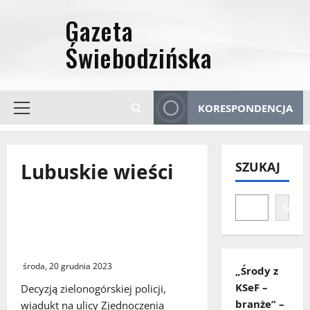
Przejdź
do
treści
KORESPONDENCJA
Menu
główne
Lubuskie wieści
SZUKAJ
Szuka
Zielona Góra. Wiadukt na ulicy
Zjednoczenia został wyłączony
z ruchu drogowego
środa, 20 grudnia 2023
„Środy z
KSeF –
Decyzją zielonogórskiej policji,
branże” –
wiadukt na ulicy Zjednoczenia