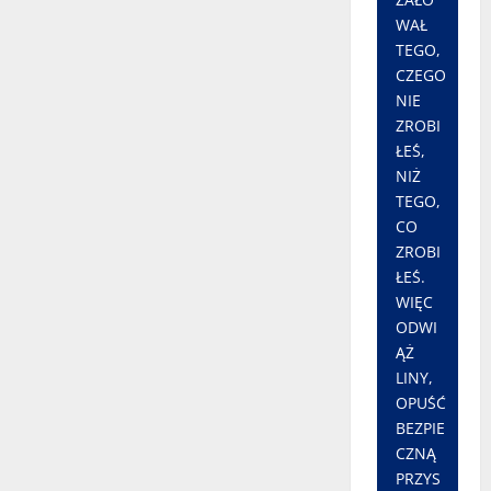
WAŁ
TEGO,
CZEGO
NIE
ZROBI
ŁEŚ,
NIŻ
TEGO,
CO
ZROBI
ŁEŚ.
WIĘC
ODWI
ĄŻ
LINY,
OPUŚĆ
BEZPIE
CZNĄ
PRZYS