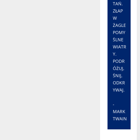
TAŃ.
ZŁAP
W
ŻAGLE
POMY
ŚLNE
WIATR
Y.
PODR
ÓŻUJ,
ŚNIJ,
ODKR
YWAJ.
-
MARK
TWAIN