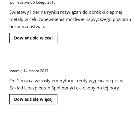
poniedziałek, 5 lutego 2018
Światowy lider na rynku rozwiązań do obróbki cieplnej
metali, w celu zapewnienia możliwie najwyższego poziomu
bezpieczeństwa i...
Dowiedz
Dowiedz się więcej
się
więcej
o
SECO/WARWICK
wdraża
Waloryzacja emerytur i rent
system
efektywnego
wtorek, 14 marca 2017
zarządzania
przedsiębiorstwem
firmy
Od 1 marca wzrosły emerytury i renty wypłacane przez
Microsoft
Zakład Ubezpieczeń Społecznych, a osoby do tej pory...
Dowiedz
Dowiedz się więcej
się
więcej
o
Waloryzacja
emerytur
i
rent