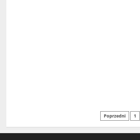
Stronic
Poprzedni
1
wpisów