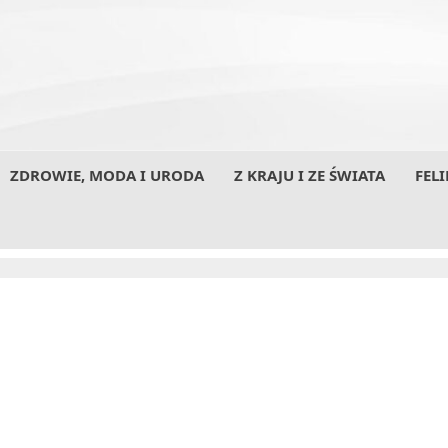
ZDROWIE, MODA I URODA
Z KRAJU I ZE ŚWIATA
FELI
SECO/WARWICK wdraża system efektywnego
zarządzania przedsiębiorstwem firmy Microsoft