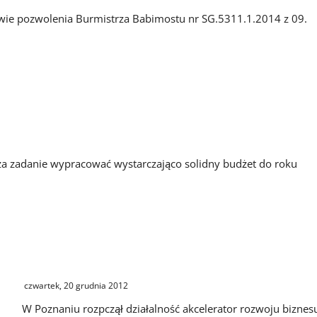
wie pozwolenia Burmistrza Babimostu nr SG.5311.1.2014 z 09.
 za zadanie wypracować wystarczająco solidny budżet do roku
AIP Business Link Poznań otwarty!
czwartek, 20 grudnia 2012
W Poznaniu rozpczął działalność akcelerator rozwoju biznes