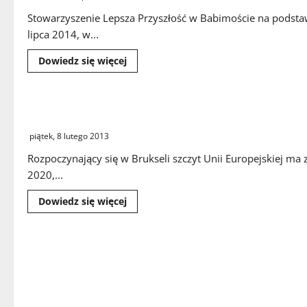
Stowarzyszenie Lepsza Przyszłość w Babimoście na podsta
lipca 2014, w...
Dowiedz
Dowiedz się więcej
się
więcej
o
Zbiórka
publiczna
Walka o unijne pieniądze
w
Babimoście
piątek, 8 lutego 2013
Rozpoczynający się w Brukseli szczyt Unii Europejskiej ma
2020,...
Dowiedz
Dowiedz się więcej
się
więcej
o
Walka
o
unijne
pieniądze