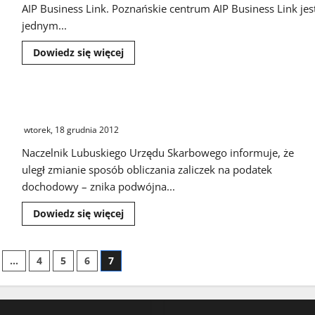
AIP Business Link. Poznańskie centrum AIP Business Link jes
jednym...
Dowiedz
Dowiedz się więcej
się
więcej
o
AIP
Business
Sposób obliczania zaliczek na podatek dochodowy
Link
Poznań
wtorek, 18 grudnia 2012
otwarty!
Naczelnik Lubuskiego Urzędu Skarbowego informuje, że
uległ zmianie sposób obliczania zaliczek na podatek
dochodowy – znika podwójna...
Dowiedz
Dowiedz się więcej
się
więcej
o
Sposób
owanie
…
4
5
6
7
obliczania
zaliczek
na
podatek
dochodowy