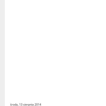
Zbiórka publiczna w Babimoście
środa, 13 sierpnia 2014