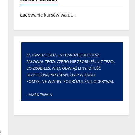
Ładowanie kursów walut...
ZA DWADZIEŚCIA LAT BARDZIEJ BĘDZIESZ
ŻAŁOWAŁ TEGO, CZEGO NIE ZROBIŁEŚ, NIŻ TEGO,
CO ZROBIŁEŚ. WIĘC ODWIĄŻ LINY, OPUŚĆ
BEZPIECZNĄ PRZYSTAŃ. ZŁAP W ŻAGLE
POMYŚLNE WIATRY. PODRÓŻUJ, ŚNIJ, ODKRYWAJ.
- MARK TWAIN
u