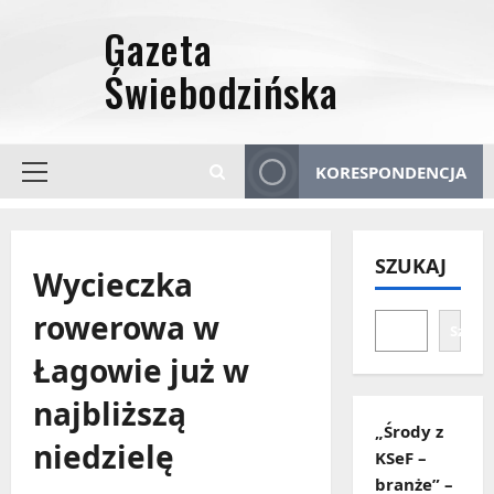
Przejdź
do
treści
KORESPONDENCJA
Menu
główne
SZUKAJ
Wycieczka
rowerowa w
Szuka
Łagowie już w
najbliższą
„Środy z
niedzielę
KSeF –
branże” –