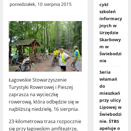
poniedziałek, 10 sierpnia 2015
cykl
szkoleń
informacy
jnych w
Urzędzie
Skarbowy
m w
Świebodzi
nie
Seria
włamań
Łagowskie Stowarzyszenie
do
Turystyki Rowerowej i Pieszej
mieszkań
zaprasza na wycieczkę
przy ulicy
rowerową, która odbędzie się w
Lipowej w
najbliższą niedzielę, 16 sierpnia.
Świebodzi
nie. ŚTBS
23-kilometrowa trasa rozpocznie
apeluje o
się przy łagowskim amfiteatrze,