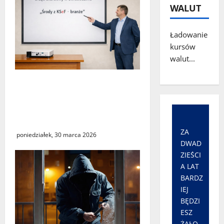
WALUT
Ładowanie
kursów
walut...
„Środy z KSeF – branże” –
cykl szkoleń
informacyjnych w Urzędzie
Skarbowym w Świebodzinie
ZA
poniedziałek, 30 marca 2026
DWAD
ZIEŚCI
A LAT
BARDZ
IEJ
BĘDZI
ESZ
ŻAŁO