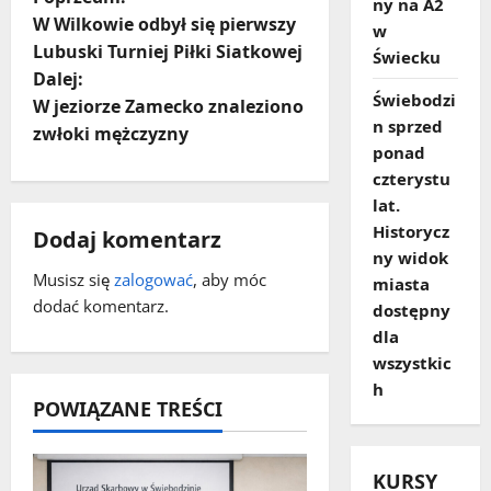
Z
ny na A2
W Wilkowie odbył się pierwszy
w
o
Lubuski Turniej Piłki Siatkowej
Świecku
Dalej:
b
Świebodzi
W jeziorze Zamecko znaleziono
n sprzed
a
zwłoki mężczyzny
ponad
c
czterystu
lat.
z
Historycz
Dodaj komentarz
ny widok
w
Musisz się
zalogować
, aby móc
miasta
dodać komentarz.
dostępny
p
dla
i
wszystkic
h
POWIĄZANE TREŚCI
s
y
KURSY