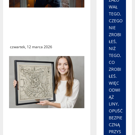
WAŁ
TEGO,
Seria włamań do mieszkań
CZEGO
przy ulicy Lipowej w
NIE
Świebodzinie. ŚTBS apeluje
ZROBI
o ostrożność
ŁEŚ,
czwartek, 12 marca 2026
NIŻ
TEGO,
CO
ZROBI
ŁEŚ.
WIĘC
ODWI
ĄŻ
LINY,
OPUŚĆ
Świebodzin sprzed ponad
BEZPIE
czterystu lat. Historyczny
CZNĄ
widok miasta dostępny dla
PRZYS