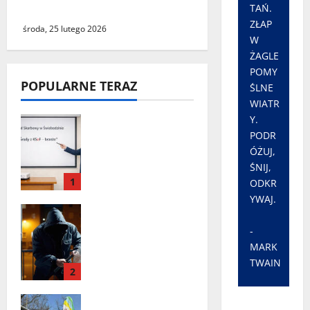
wszystkich
TAŃ.
ZŁAP
środa, 25 lutego 2026
W
ŻAGLE
POMY
POPULARNE TERAZ
ŚLNE
WIATR
Y.
„Środy z KSeF –
PODR
branże” – cykl
ÓŻUJ,
szkoleń
informacyjnyc
ŚNIJ,
1
h w Urzędzie
ODKR
Skarbowym w
YWAJ.
Seria włamań
Świebodzinie
do mieszkań
-
przy ulicy
MARK
Lipowej w
TWAIN
2
Świebodzinie.
ŚTBS apeluje o
Zielona Góra:
ostrożność