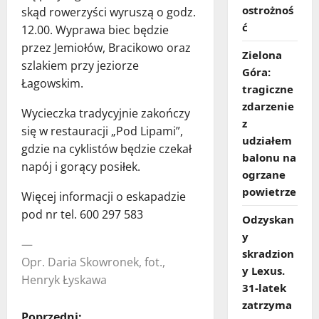
ostrożnoś
skąd rowerzyści wyruszą o godz.
ć
12.00. Wyprawa biec będzie
przez Jemiołów, Bracikowo oraz
Zielona
szlakiem przy jeziorze
Góra:
Łagowskim.
tragiczne
zdarzenie
Wycieczka tradycyjnie zakończy
z
się w restauracji „Pod Lipami”,
udziałem
gdzie na cyklistów będzie czekał
balonu na
napój i gorący posiłek.
ogrzane
powietrze
Więcej informacji o eskapadzie
pod nr tel. 600 297 583
Odzyskan
y
—
skradzion
Opr. Daria Skowronek, fot.,
y Lexus.
Henryk Łyskawa
31‑latek
zatrzyma
Poprzedni: