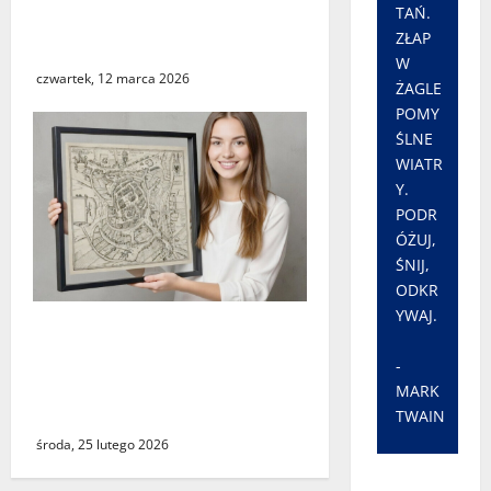
TAŃ.
Świebodzinie. ŚTBS apeluje
ZŁAP
o ostrożność
W
czwartek, 12 marca 2026
ŻAGLE
POMY
ŚLNE
WIATR
Y.
PODR
ÓŻUJ,
ŚNIJ,
ODKR
YWAJ.
Świebodzin sprzed ponad
czterystu lat. Historyczny
-
widok miasta dostępny dla
MARK
wszystkich
TWAIN
środa, 25 lutego 2026