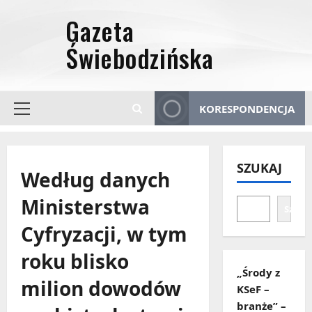
Przejdź
do
treści
KORESPONDENCJA
Menu
główne
SZUKAJ
Według danych
Ministerstwa
Szuka
Cyfryzacji, w tym
roku blisko
„Środy z
milion dowodów
KSeF –
branże” –