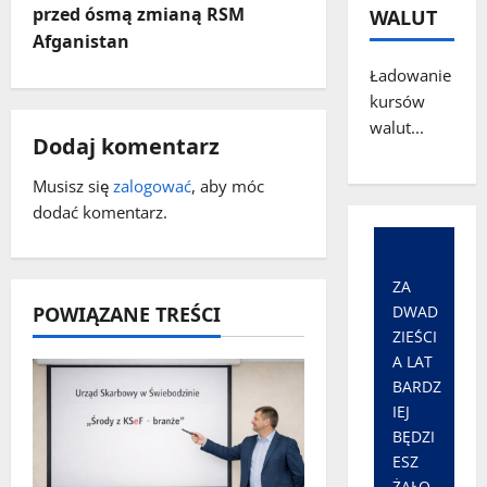
przed ósmą zmianą RSM
WALUT
c
Afganistan
Ładowanie
z
kursów
w
walut...
Dodaj komentarz
p
Musisz się
zalogować
, aby móc
dodać komentarz.
i
s
ZA
y
POWIĄZANE TREŚCI
DWAD
ZIEŚCI
A LAT
BARDZ
IEJ
BĘDZI
ESZ
ŻAŁO