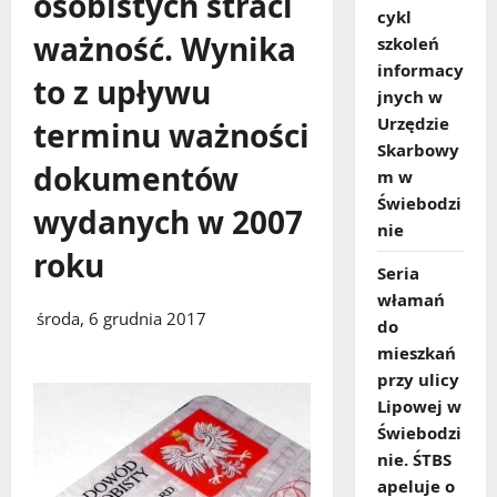
osobistych straci
cykl
ważność. Wynika
szkoleń
informacy
to z upływu
jnych w
Urzędzie
terminu ważności
Skarbowy
dokumentów
m w
Świebodzi
wydanych w 2007
nie
roku
Seria
włamań
środa, 6 grudnia 2017
do
mieszkań
przy ulicy
Lipowej w
Świebodzi
nie. ŚTBS
apeluje o