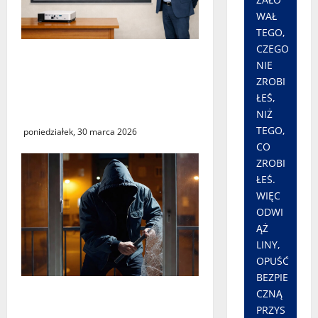
WAŁ
TEGO,
CZEGO
„Środy z KSeF – branże” –
NIE
cykl szkoleń
ZROBI
informacyjnych w Urzędzie
ŁEŚ,
Skarbowym w Świebodzinie
NIŻ
TEGO,
poniedziałek, 30 marca 2026
CO
ZROBI
ŁEŚ.
WIĘC
ODWI
ĄŻ
LINY,
OPUŚĆ
BEZPIE
Seria włamań do mieszkań
CZNĄ
PRZYS
przy ulicy Lipowej w