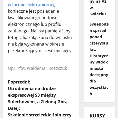
ny na A2
w formie elektronicznej
,
w
konieczne jest posiadanie
Świecku
kwalifikowanego podpisu
elektronicznego lub profilu
Świebodzi
n sprzed
zaufanego. Należy pamiętać, by
ponad
fotografia załączona do wniosku
czterystu
nie była wykonana w okresie
lat.
przekraczającym sześć miesięcy.
Historycz
—
ny widok
Opr. /fot. Waldemar Roszczuk
miasta
dostępny
dla
Z
Poprzedni:
wszystkic
Utrudnienia na drodze
o
h
ekspresowej S3 między
Sulechowem, a Zieloną Górą
b
Dalej:
a
Szkolenie strzeleckie żołnierzy
KURSY