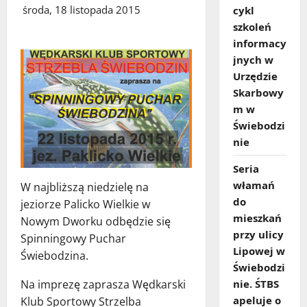
środa, 18 listopada 2015
cykl
szkoleń
informacy
jnych w
Urzędzie
Skarbowy
m w
Świebodzi
nie
Seria
włamań
W najbliższą niedzielę na
do
jeziorze Palicko Wielkie w
mieszkań
Nowym Dworku odbędzie się
przy ulicy
Spinningowy Puchar
Lipowej w
Świebodzina.
Świebodzi
nie. ŚTBS
Na imprezę zaprasza Wędkarski
apeluje o
Klub Sportowy Strzelba