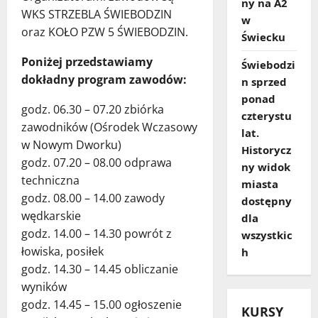
ny na A2
WKS STRZEBLA ŚWIEBODZIN
w
oraz KOŁO PZW 5 ŚWIEBODZIN.
Świecku
Poniżej przedstawiamy
Świebodzi
dokładny program zawodów:
n sprzed
ponad
godz. 06.30 – 07.20 zbiórka
czterystu
zawodników (Ośrodek Wczasowy
lat.
w Nowym Dworku)
Historycz
godz. 07.20 – 08.00 odprawa
ny widok
techniczna
miasta
godz. 08.00 – 14.00 zawody
dostępny
wędkarskie
dla
godz. 14.00 – 14.30 powrót z
wszystkic
łowiska, posiłek
h
godz. 14.30 – 14.45 obliczanie
wyników
godz. 14.45 – 15.00 ogłoszenie
KURSY