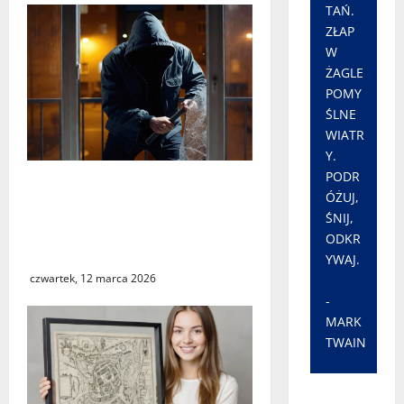
TAŃ.
ZŁAP
W
ŻAGLE
POMY
ŚLNE
WIATR
Y.
PODR
Seria włamań do mieszkań
ÓŻUJ,
przy ulicy Lipowej w
ŚNIJ,
Świebodzinie. ŚTBS apeluje
ODKR
o ostrożność
YWAJ.
czwartek, 12 marca 2026
-
MARK
TWAIN