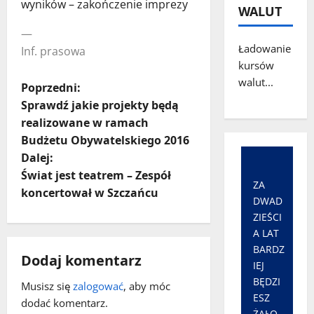
wyników – zakończenie imprezy
WALUT
—
Ładowanie
Inf. prasowa
kursów
walut...
Z
Poprzedni:
Sprawdź jakie projekty będą
o
realizowane w ramach
Budżetu Obywatelskiego 2016
b
Dalej:
a
Świat jest teatrem – Zespół
ZA
koncertował w Szczańcu
DWAD
c
ZIEŚCI
z
A LAT
BARDZ
Dodaj komentarz
w
IEJ
BĘDZI
Musisz się
zalogować
, aby móc
p
ESZ
dodać komentarz.
ŻAŁO