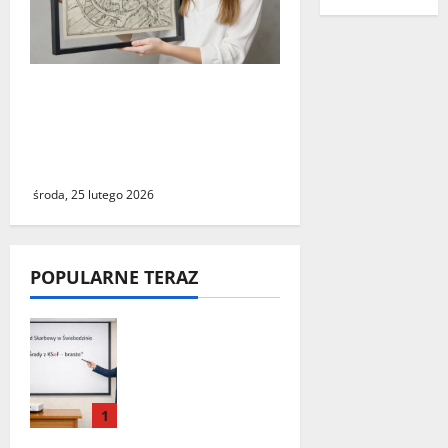
Świebodzin sprzed ponad
czterystu lat. Historyczny
widok miasta dostępny dla
wszystkich
środa, 25 lutego 2026
POPULARNE TERAZ
„Środy z KSeF –
branże” – cykl
szkoleń
informacyjnyc
1
h w Urzędzie
Skarbowym w