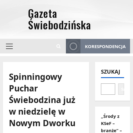
Przejdź
do
treści
KORESPONDENCJA
Menu
główne
SZUKAJ
Spinningowy
Puchar
Szuka
Świebodzina już
w niedzielę w
„Środy z
Nowym Dworku
KSeF –
branże” –