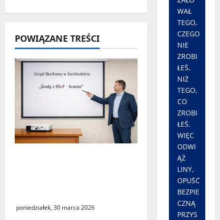
i
WAŁ
TEGO,
s
CZEGO
POWIĄZANE TREŚCI
NIE
y
ZROBI
ŁEŚ,
NIŻ
TEGO,
CO
ZROBI
ŁEŚ.
WIĘC
ODWI
„Środy z KSeF – branże” –
ĄŻ
cykl szkoleń
LINY,
informacyjnych w Urzędzie
OPUŚĆ
BEZPIE
Skarbowym w Świebodzinie
CZNĄ
poniedziałek, 30 marca 2026
PRZYS