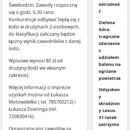
ostrożnoś
Świebodzin. Zawody rozpoczną
ć
się o godz. 6.30 rano.
Konkurencje odbywać będą się z
Zielona
łodzi w drużynach 2-osobowych,
Góra:
do klasyfikacji zaliczany będzie
tragiczne
łączny wynik zawodników z danej
zdarzenie
lodzi.
z
udziałem
Wpisowe wynosi 80 zł od
balonu na
drużyny (łodź we własnym
ogrzane
zakresie).
powietrze
Więcej informacji o imprezie
Odzyskan
uzyskań można od Łukasza
y
Motowidełko ( tel. 785700212) i
skradzion
Łukasza Doeringa (tel.
y Lexus.
720830416).
31‑latek
zatrzyma
Organizatorami zawodów są