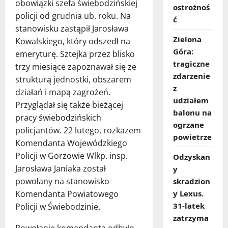
obowiązki szefa świebodzińskiej
ostrożnoś
policji od grudnia ub. roku. Na
ć
stanowisku zastąpił Jarosława
Zielona
Kowalskiego, który odszedł na
Góra:
emeryturę. Sztejka przez blisko
tragiczne
trzy miesiące zapoznawał się ze
zdarzenie
strukturą jednostki, obszarem
z
działań i mapą zagrożeń.
udziałem
Przyglądał się także bieżącej
balonu na
pracy świebodzińskich
ogrzane
policjantów. 22 lutego, rozkazem
powietrze
Komendanta Wojewódzkiego
Policji w Gorzowie Wlkp. insp.
Odzyskan
Jarosława Janiaka został
y
powołany na stanowisko
skradzion
Komendanta Powiatowego
y Lexus.
31‑latek
Policji w Świebodzinie.
zatrzyma
Powołanie komendanta odbyło