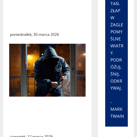
„Środy z KSeF – branże” –
TAŃ.
cykl szkoleń
ZŁAP
informacyjnych w Urzędzie
W
ŻAGLE
Skarbowym w Świebodzinie
POMY
poniedziałek, 30 marca 2026
ŚLNE
WIATR
Y.
PODR
ÓŻUJ,
ŚNIJ,
ODKR
YWAJ.
-
Seria włamań do mieszkań
MARK
przy ulicy Lipowej w
TWAIN
Świebodzinie. ŚTBS apeluje
o ostrożność
czwartek, 12 marca 2026