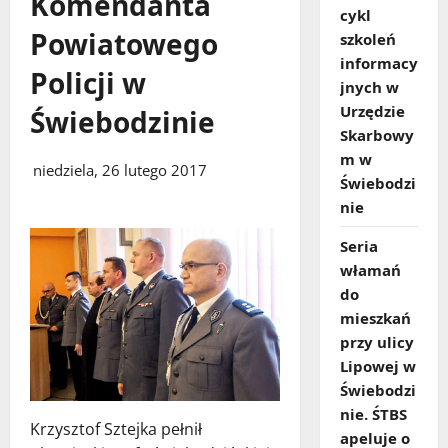
Komendanta
cykl
Powiatowego
szkoleń
informacy
Policji w
jnych w
Urzędzie
Świebodzinie
Skarbowy
m w
niedziela, 26 lutego 2017
Świebodzi
nie
Seria
włamań
do
mieszkań
przy ulicy
Lipowej w
Świebodzi
nie. ŚTBS
Krzysztof Sztejka pełnił
apeluje o