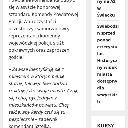
ny na A2
się w asyście honorowej
w
sztandaru Komendy Powiatowej
Świecku
Policji. W uroczystości
Świebodzi
uczestniczyli samorządowcy,
n sprzed
reprezentanci komendy
ponad
wojewódzkiej policji, służb
czterystu
pokrewnych oraz zaproszeni
lat.
goście.
Historycz
ny widok
–
Zawsze identyfikuję się z
miasta
miejscem w którym pełnię
dostępny
służbę, tak więc Świebodzin
dla
traktuję jako swoje miasto. Czuję
wszystkic
się i chcę być jednym z
h
mieszkańców powiatu. Chcę
także, aby każdy czuł się tu
bezpiecznie
– zapewnił
KURSY
komendant Sztejka.