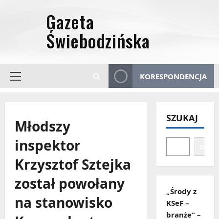
Przejdź
do
treści
KORESPONDENCJA
Menu
główne
SZUKAJ
Młodszy
inspektor
Szuka
Krzysztof Sztejka
został powołany
„Środy z
na stanowisko
KSeF –
branże” –