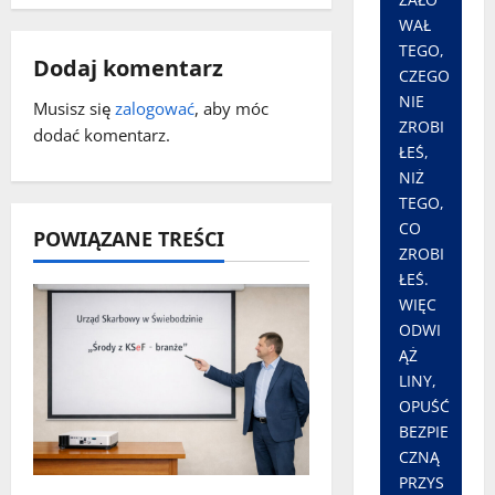
i
WAŁ
s
TEGO,
Dodaj komentarz
CZEGO
y
NIE
Musisz się
zalogować
, aby móc
ZROBI
dodać komentarz.
ŁEŚ,
NIŻ
TEGO,
CO
POWIĄZANE TREŚCI
ZROBI
ŁEŚ.
WIĘC
ODWI
ĄŻ
LINY,
OPUŚĆ
BEZPIE
CZNĄ
PRZYS