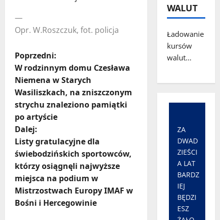
WALUT
—
Opr. W.Roszczuk, fot. policja
Ładowanie
kursów
Z
Poprzedni:
walut...
W rodzinnym domu Czesława
o
Niemena w Starych
Wasiliszkach, na zniszczonym
b
strychu znaleziono pamiątki
a
po artyście
Dalej:
ZA
c
Listy gratulacyjne dla
DWAD
ZIEŚCI
świebodzińskich sportowców,
z
A LAT
którzy osiągnęli najwyższe
BARDZ
w
miejsca na podium w
IEJ
Mistrzostwach Europy IMAF w
BĘDZI
p
Bośni i Hercegowinie
ESZ
ŻAŁO