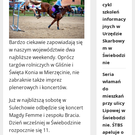
cykl
szkoleń
informacy
jnych w
Urzędzie
Skarbowy
Bardzo ciekawie zapowiadają się
m w
w naszym województwie dwa
Świebodzi
najbliższe weekendy. Oprócz
nie
targów rolniczych w Gliśnie i
Święta Konia w Mierzęcinie, nie
Seria
zabraknie także imprez
włamań
plenerowych i koncertów.
do
mieszkań
Już w najbliższą sobotę w
przy ulicy
Sulechowie odbędzie się koncert
Lipowej w
Magdy Femme i zespołu Bracia.
Świebodzi
Dzień wcześniej w Świebodzinie
nie. ŚTBS
rozpocznie się 11.
apeluje o