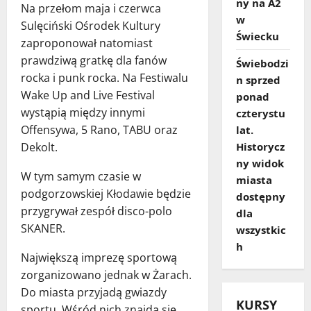
ny na A2
Na przełom maja i czerwca
w
Sulęciński Ośrodek Kultury
Świecku
zaproponował natomiast
prawdziwą gratkę dla fanów
Świebodzi
rocka i punk rocka. Na Festiwalu
n sprzed
Wake Up and Live Festival
ponad
wystąpią między innymi
czterystu
Offensywa, 5 Rano, TABU oraz
lat.
Historycz
Dekolt.
ny widok
W tym samym czasie w
miasta
podgorzowskiej Kłodawie będzie
dostępny
przygrywał zespół disco-polo
dla
SKANER.
wszystkic
h
Największą imprezę sportową
zorganizowano jednak w Żarach.
Do miasta przyjadą gwiazdy
KURSY
sportu. Wśród nich znajdą się