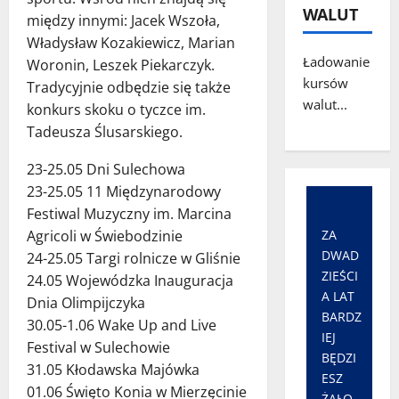
WALUT
między innymi: Jacek Wszoła,
Władysław Kozakiewicz, Marian
Ładowanie
Woronin, Leszek Piekarczyk.
kursów
Tradycyjnie odbędzie się także
walut...
konkurs skoku o tyczce im.
Tadeusza Ślusarskiego.
23-25.05 Dni Sulechowa
23-25.05 11 Międzynarodowy
Festiwal Muzyczny im. Marcina
ZA
Agricoli w Świebodzinie
DWAD
24-25.05 Targi rolnicze w Gliśnie
ZIEŚCI
24.05 Wojewódzka Inauguracja
A LAT
Dnia Olimpijczyka
BARDZ
30.05-1.06 Wake Up and Live
IEJ
Festival w Sulechowie
BĘDZI
31.05 Kłodawska Majówka
ESZ
01.06 Święto Konia w Mierzęcinie
ŻAŁO