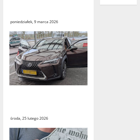
balonu na ogrzane
powietrze
poniedziałek, 9 marca 2026
Odzyskany skradziony
Lexus. 31‑latek zatrzymany
na A2 w Świecku
środa, 25 lutego 2026