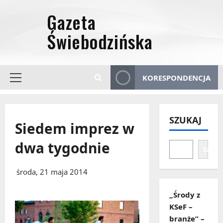
Przejdź
do
treści
KORESPONDENCJA
Menu
główne
SZUKAJ
Siedem imprez w
dwa tygodnie
Szuka
środa, 21 maja 2014
„Środy z
KSeF –
branże” –