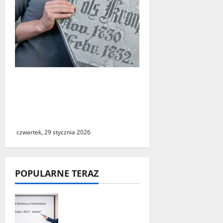
Zwrot zabytkowej tablicy.
Muzeum Twierdzy Kostrzyn
prostuje medialne
doniesienia
czwartek, 29 stycznia 2026
POPULARNE TERAZ
„Środy z KSeF –
branże” – cykl
szkoleń