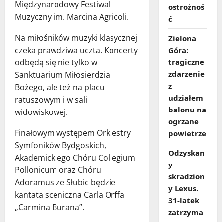
Międzynarodowy Festiwal
ostrożnoś
Muzyczny im. Marcina Agricoli.
ć
Na miłośników muzyki klasycznej
Zielona
czeka prawdziwa uczta. Koncerty
Góra:
tragiczne
odbędą się nie tylko w
zdarzenie
Sanktuarium Miłosierdzia
z
Bożego, ale też na placu
udziałem
ratuszowym i w sali
balonu na
widowiskowej.
ogrzane
Finałowym występem Orkiestry
powietrze
Symfoników Bydgoskich,
Odzyskan
Akademickiego Chóru Collegium
y
Pollonicum oraz Chóru
skradzion
Adoramus ze Słubic będzie
y Lexus.
kantata sceniczna Carla Orffa
31‑latek
„Carmina Burana”.
zatrzyma