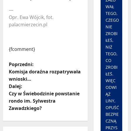
WAŁ
—
TEGO,
Opr. Ewa Wójcik, fot.
CZEGO
palacmierzecin.pl
NIE
ZROBI
ŁEŚ,
NIŻ
{fcomment}
TEGO,
CO
Z
Poprzedni:
ZROBI
Komisja doraźna rozpatrywała
ŁEŚ.
o
wnioski…
WIĘC
Dalej:
ODWI
b
Czy w Świebodzinie powstanie
ĄŻ
a
rondo im. Sylwestra
LINY,
OPUŚĆ
Zawadzkiego?
c
BEZPIE
CZNĄ
z
PRZYS