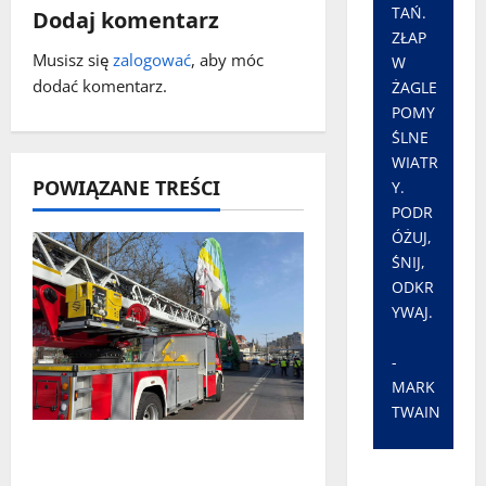
TAŃ.
Dodaj komentarz
w
ZŁAP
Musisz się
zalogować
, aby móc
W
p
dodać komentarz.
ŻAGLE
POMY
i
ŚLNE
s
WIATR
POWIĄZANE TREŚCI
Y.
y
PODR
ÓŻUJ,
ŚNIJ,
ODKR
YWAJ.
-
MARK
TWAIN
Zielona Góra: tragiczne
zdarzenie z udziałem