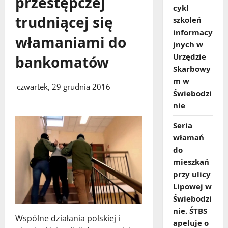
przestępczej
cykl
trudniącej się
szkoleń
informacy
włamaniami do
jnych w
Urzędzie
bankomatów
Skarbowy
m w
czwartek, 29 grudnia 2016
Świebodzi
nie
Seria
włamań
do
mieszkań
przy ulicy
Lipowej w
Świebodzi
nie. ŚTBS
Wspólne działania polskiej i
apeluje o