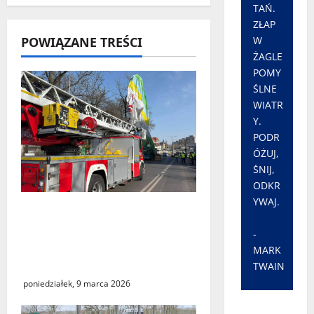
TAŃ.
ZŁAP
W
POWIĄZANE TREŚCI
ŻAGLE
POMY
ŚLNE
WIATR
Y.
PODR
ÓŻUJ,
ŚNIJ,
ODKR
YWAJ.
Zielona Góra: tragiczne
zdarzenie z udziałem
-
balonu na ogrzane
MARK
powietrze
TWAIN
poniedziałek, 9 marca 2026