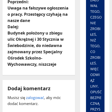
Z
Poprzedni:
WAŁ
Uwaga na fałszywe ogłoszenia
TEGO,
o
o pracy. Przestępcy czyhają na
CZEGO
nasze dane
b
NIE
Dalej:
ZROBI
a
Budynek położony u zbiegu
ŁEŚ,
ulic Okrężnej i 30 Stycznia w
NIŻ
c
Świebodzinie, do niedawna
TEGO,
zajmowany przez Specjalny
CO
z
ZROBI
Ośrodek Szkolno-
ŁEŚ.
w
Wychowawczy, niszczeje
WIĘC
p
ODWI
ĄŻ
i
LINY,
Dodaj komentarz
OPUŚĆ
s
Musisz się
zalogować
, aby móc
BEZPIE
CZNĄ
dodać komentarz.
y
PRZYS