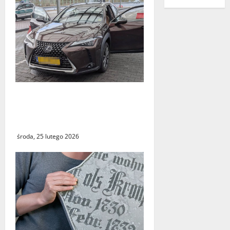
Odzyskany skradziony
Lexus. 31‑latek zatrzymany
na A2 w Świecku
środa, 25 lutego 2026