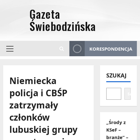
Przejdź
do
treści
KORESPONDENCJA
Menu
główne
SZUKAJ
Niemiecka
policja i CBŚP
Szuka
zatrzymały
członków
„Środy z
lubuskiej grupy
KSeF –
branże” –