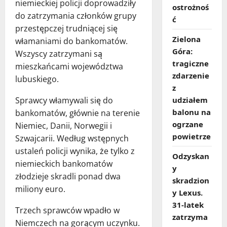
niemieckiej policji doprowadziły
ostrożnoś
do zatrzymania członków grupy
ć
przestępczej trudniącej się
Zielona
włamaniami do bankomatów.
Góra:
Wszyscy zatrzymani są
tragiczne
mieszkańcami województwa
zdarzenie
lubuskiego.
z
udziałem
Sprawcy włamywali się do
balonu na
bankomatów, głównie na terenie
ogrzane
Niemiec, Danii, Norwegii i
powietrze
Szwajcarii. Według wstępnych
ustaleń policji wynika, że tylko z
Odzyskan
niemieckich bankomatów
y
złodzieje skradli ponad dwa
skradzion
miliony euro.
y Lexus.
31‑latek
Trzech sprawców wpadło w
zatrzyma
Niemczech na gorącym uczynku.