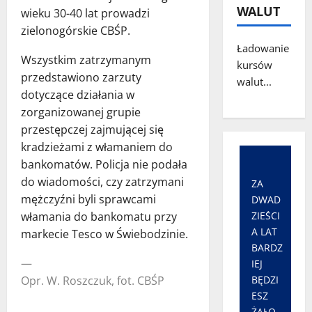
WALUT
wieku 30-40 lat prowadzi
zielonogórskie CBŚP.
Ładowanie
Wszystkim zatrzymanym
kursów
przedstawiono zarzuty
walut...
dotyczące działania w
zorganizowanej grupie
przestępczej zajmującej się
kradzieżami z włamaniem do
bankomatów. Policja nie podała
do wiadomości, czy zatrzymani
ZA
mężczyźni byli sprawcami
DWAD
ZIEŚCI
włamania do bankomatu przy
A LAT
markecie Tesco w Świebodzinie.
BARDZ
—
IEJ
BĘDZI
Opr. W. Roszczuk, fot. CBŚP
ESZ
ŻAŁO