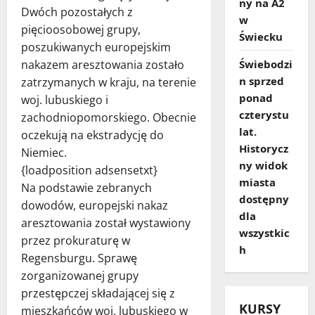
ny na A2
Dwóch pozostałych z
w
pięcioosobowej grupy,
Świecku
poszukiwanych europejskim
Świebodzi
nakazem aresztowania zostało
n sprzed
zatrzymanych w kraju, na terenie
ponad
woj. lubuskiego i
czterystu
zachodniopomorskiego. Obecnie
lat.
oczekują na ekstradycję do
Historycz
Niemiec.
ny widok
{loadposition adsensetxt}
miasta
Na podstawie zebranych
dostępny
dowodów, europejski nakaz
dla
aresztowania został wystawiony
wszystkic
przez prokuraturę w
h
Regensburgu. Sprawę
zorganizowanej grupy
przestępczej składającej się z
KURSY
mieszkańców woj. lubuskiego w