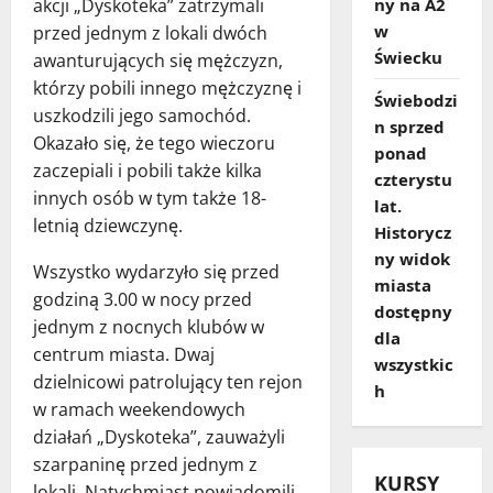
ny na A2
akcji „Dyskoteka” zatrzymali
w
przed jednym z lokali dwóch
Świecku
awanturujących się mężczyzn,
którzy pobili innego mężczyznę i
Świebodzi
uszkodzili jego samochód.
n sprzed
Okazało się, że tego wieczoru
ponad
zaczepiali i pobili także kilka
czterystu
innych osób w tym także 18-
lat.
letnią dziewczynę.
Historycz
ny widok
Wszystko wydarzyło się przed
miasta
godziną 3.00 w nocy przed
dostępny
jednym z nocnych klubów w
dla
centrum miasta. Dwaj
wszystkic
dzielnicowi patrolujący ten rejon
h
w ramach weekendowych
działań „Dyskoteka”, zauważyli
szarpaninę przed jednym z
KURSY
lokali. Natychmiast powiadomili