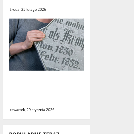
na A2 w Świecku
środa, 25 lutego 2026
Zwrot zabytkowej tablicy.
Muzeum Twierdzy Kostrzyn
prostuje medialne
doniesienia
czwartek, 29 stycznia 2026