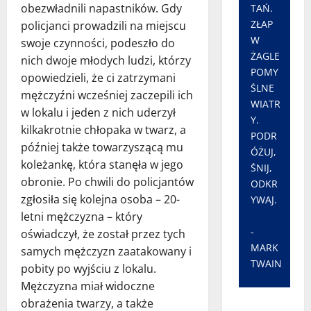
obezwładnili napastników. Gdy
TAŃ.
ZŁAP
policjanci prowadzili na miejscu
W
swoje czynności, podeszło do
ŻAGLE
nich dwoje młodych ludzi, którzy
POMY
opowiedzieli, że ci zatrzymani
ŚLNE
mężczyźni wcześniej zaczepili ich
WIATR
w lokalu i jeden z nich uderzył
Y.
kilkakrotnie chłopaka w twarz, a
PODR
później także towarzyszącą mu
ÓŻUJ,
koleżankę, która stanęła w jego
ŚNIJ,
obronie. Po chwili do policjantów
ODKR
zgłosiła się kolejna osoba – 20-
YWAJ.
letni mężczyzna – który
-
oświadczył, że został przez tych
MARK
samych mężczyzn zaatakowany i
TWAIN
pobity po wyjściu z lokalu.
Mężczyzna miał widoczne
obrażenia twarzy, a także