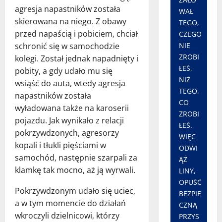
agresja napastników została
WAŁ
skierowana na niego. Z obawy
TEGO,
przed napaścią i pobiciem, chciał
CZEGO
NIE
schronić się w samochodzie
ZROBI
kolegi. Został jednak napadnięty i
ŁEŚ,
pobity, a gdy udało mu się
NIŻ
wsiąść do auta, wtedy agresja
TEGO,
napastników została
CO
wyładowana także na karoserii
ZROBI
pojazdu. Jak wynikało z relacji
ŁEŚ.
pokrzywdzonych, agresorzy
WIĘC
kopali i tłukli pięściami w
ODWI
samochód, następnie szarpali za
ĄŻ
klamkę tak mocno, aż ją wyrwali.
LINY,
OPUŚĆ
Pokrzywdzonym udało się uciec,
BEZPIE
a w tym momencie do działań
CZNĄ
wkroczyli dzielnicowi, którzy
PRZYS