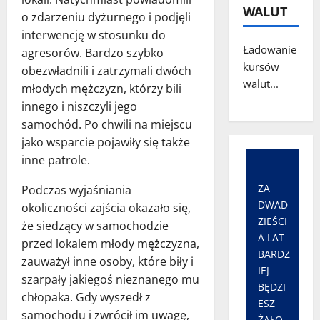
WALUT
o zdarzeniu dyżurnego i podjęli
interwencję w stosunku do
Ładowanie
agresorów. Bardzo szybko
kursów
obezwładnili i zatrzymali dwóch
walut...
młodych mężczyzn, którzy bili
innego i niszczyli jego
samochód. Po chwili na miejscu
jako wsparcie pojawiły się także
inne patrole.
ZA
Podczas wyjaśniania
DWAD
okoliczności zajścia okazało się,
ZIEŚCI
że siedzący w samochodzie
A LAT
przed lokalem młody mężczyzna,
BARDZ
zauważył inne osoby, które biły i
IEJ
szarpały jakiegoś nieznanego mu
BĘDZI
chłopaka. Gdy wyszedł z
ESZ
samochodu i zwrócił im uwagę,
ŻAŁO