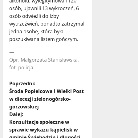
alkoholu, wylegitymowali 120
osób, ujawnili 13 wykroczeń, 6
osób odwieźli do Izby
wytrzeźwień, ponadto zatrzymali
jedna osobę, która była
poszukiwana listem gończym.
—
Opr. Małgorzata Stanisławska,
fot. policja
Z
Poprzedni:
Środa Popielcowa i Wielki Post
o
w diecezji zielonogórsko-
gorzowskiej
b
Dalej:
a
Konsultacje społeczne w
sprawie wykazu kąpielisk w
c
gminie Świebodzin i długości