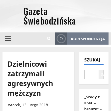
Przejdź
do
treści
KORESPONDENCJA
Menu
główne
SZUKAJ
Dzielnicowi
zatrzymali
Szuka
agresywnych
mężczyzn
„Środy z
KSeF –
wtorek, 13 lutego 2018
branże” –