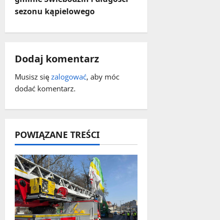
sezonu kąpielowego
z
w
p
Dodaj komentarz
i
Musisz się
zalogować
, aby móc
dodać komentarz.
s
y
POWIĄZANE TREŚCI