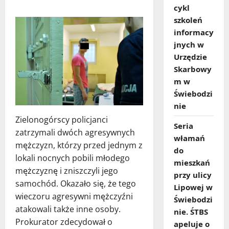
cykl
szkoleń
informacy
jnych w
Urzędzie
Skarbowy
m w
Świebodzi
nie
Zielonogórscy policjanci
Seria
zatrzymali dwóch agresywnych
włamań
mężczyzn, którzy przed jednym z
do
lokali nocnych pobili młodego
mieszkań
mężczyznę i zniszczyli jego
przy ulicy
samochód. Okazało się, że tego
Lipowej w
wieczoru agresywni mężczyźni
Świebodzi
atakowali także inne osoby.
nie. ŚTBS
Prokurator zdecydował o
apeluje o