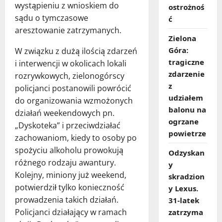
wystąpieniu z wnioskiem do
ostrożnoś
sądu o tymczasowe
ć
aresztowanie zatrzymanych.
Zielona
Góra:
W związku z dużą ilością zdarzeń
tragiczne
i interwencji w okolicach lokali
zdarzenie
rozrywkowych, zielonogórscy
z
policjanci postanowili powrócić
udziałem
do organizowania wzmożonych
balonu na
działań weekendowych pn.
ogrzane
„Dyskoteka” i przeciwdziałać
powietrze
zachowaniom, kiedy to osoby po
spożyciu alkoholu prowokują
Odzyskan
różnego rodzaju awantury.
y
Kolejny, miniony już weekend,
skradzion
potwierdził tylko konieczność
y Lexus.
prowadzenia takich działań.
31‑latek
Policjanci działający w ramach
zatrzyma