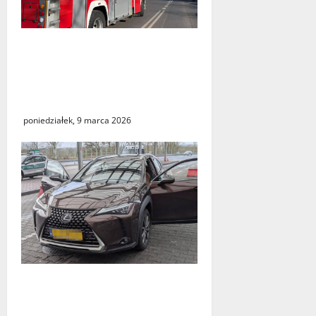
Zielona Góra: tragiczne
zdarzenie z udziałem
balonu na ogrzane
powietrze
poniedziałek, 9 marca 2026
Odzyskany skradziony
Lexus. 31‑latek zatrzymany