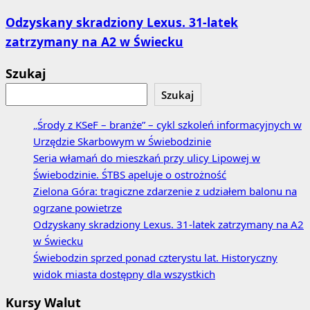
Odzyskany skradziony Lexus. 31‑latek
zatrzymany na A2 w Świecku
Szukaj
Szukaj
„Środy z KSeF – branże” – cykl szkoleń informacyjnych w
Urzędzie Skarbowym w Świebodzinie
Seria włamań do mieszkań przy ulicy Lipowej w
Świebodzinie. ŚTBS apeluje o ostrożność
Zielona Góra: tragiczne zdarzenie z udziałem balonu na
ogrzane powietrze
Odzyskany skradziony Lexus. 31‑latek zatrzymany na A2
w Świecku
Świebodzin sprzed ponad czterystu lat. Historyczny
widok miasta dostępny dla wszystkich
Kursy Walut