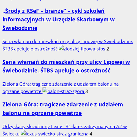
„Środy z KSeF – branże” – cykl szkoleń
informacyjnych w Urzędzie Skarbowym w
Świebodzinie
Seria włamań do mieszkań przy ulicy Lipowej w Świebodzinie.
ŚTBS apeluje o ostrożność
2
Seria włamań do mieszkań przy ulicy Lipowej w
Świebodzinie. ŚTBS apeluje o ostrożność
Zielona Góra: tragiczne zdarzenie z udziałem balonu na
ogrzane powietrze
3
Zielona Góra: tragiczne zdarzenie z udziałem
balonu na ogrzane powietrze
Odzyskany skradziony Lexus. 31‑latek zatrzymany na A2 w
Świecku
4