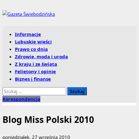
Przejdź
do
treści
Menu
Informacje
główne
Lubuskie wieści
Prawo co dnia
Zdrowie, moda i uroda
Z kraju i ze świata
Felietony i opinie
Biznes i finanse
Szukaj:
Korespondencja
Blog Miss Polski 2010
poniedziałek, 27 września 2010