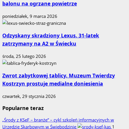
balonu na ogrzane powietrze
poniedziałek, 9 marca 2026
Odzyskany skradziony Lexus. 31‑latek
zatrzymany na A2 w Świecku
środa, 25 lutego 2026
Zwrot zabytkowej tablicy. Muzeum Twierdzy
Kostrzyn prostuje medialne doniesienia
czwartek, 29 stycznia 2026
Popularne teraz
„Środy z KSeF – branże” – cykl szkoleń informacyjnych w
Urzędzie Skarbowym w Świebodzinie
1